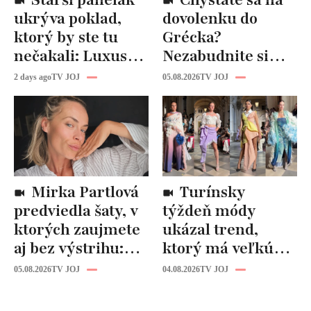
Starší panelák
Chystáte sa na
ukrýva poklad,
dovolenku do
ktorý by ste tu
Grécka?
nečakali: Luxusná
Nezabudnite si
kuchyňa aj
odtiaľ uloviť tieto
2 days ago
TV JOJ
05.08.2026
TV JOJ
kúpeľňa ako z
štýlové kúsky
novostavby!
Mirka Partlová
Turínsky
predviedla šaty, v
týždeň módy
ktorých zaujmete
ukázal trend,
aj bez výstrihu:
ktorý má veľkú
Ich čaro je v tomto
budúcnosť: Počuli
05.08.2026
TV JOJ
04.08.2026
TV JOJ
detaile
ste už o tomto
materiáli?