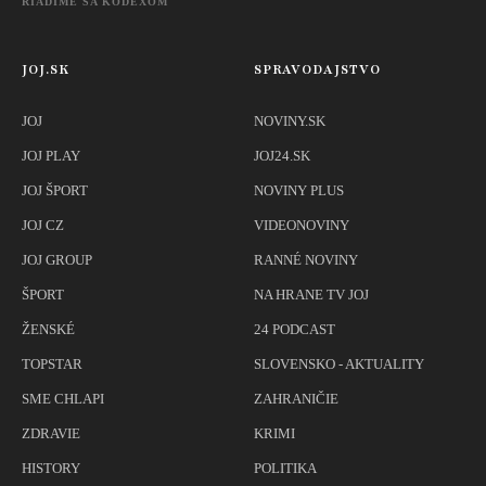
RIADIME SA KÓDEXOM
JOJ.SK
SPRAVODAJSTVO
JOJ
NOVINY.SK
JOJ PLAY
JOJ24.SK
JOJ ŠPORT
NOVINY PLUS
JOJ CZ
VIDEONOVINY
JOJ GROUP
RANNÉ NOVINY
ŠPORT
NA HRANE TV JOJ
ŽENSKÉ
24 PODCAST
TOPSTAR
SLOVENSKO - AKTUALITY
SME CHLAPI
ZAHRANIČIE
ZDRAVIE
KRIMI
HISTORY
POLITIKA