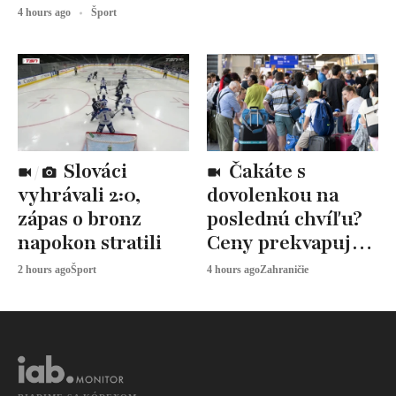
4 hours ago
Šport
Slováci
Čakáte s
vyhrávali 2:0,
dovolenkou na
zápas o bronz
poslednú chvíľu?
napokon stratili
Ceny prekvapujú,
odborníci radia
2 hours ago
Šport
4 hours ago
Zahraničie
toto