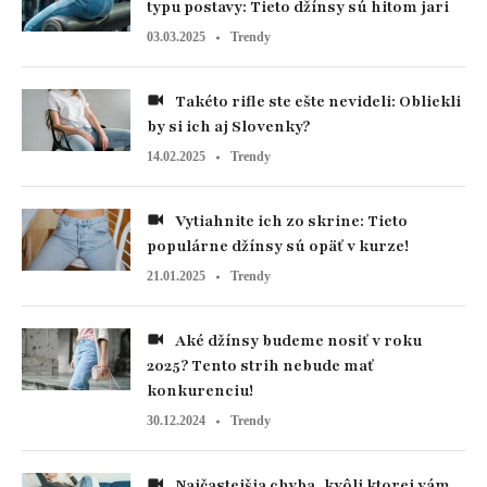
typu postavy: Tieto džínsy sú hitom jari
03.03.2025
Trendy
Takéto rifle ste ešte nevideli: Obliekli
by si ich aj Slovenky?
14.02.2025
Trendy
Vytiahnite ich zo skrine: Tieto
populárne džínsy sú opäť v kurze!
21.01.2025
Trendy
Aké džínsy budeme nosiť v roku
2025? Tento strih nebude mať
konkurenciu!
30.12.2024
Trendy
Najčastejšia chyba, kvôli ktorej vám