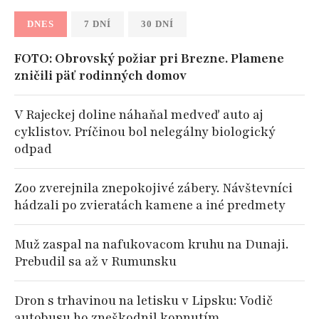
DNES
7 DNÍ
30 DNÍ
FOTO: Obrovský požiar pri Brezne. Plamene
zničili päť rodinných domov
V Rajeckej doline náhaňal medveď auto aj
cyklistov. Príčinou bol nelegálny biologický
odpad
Zoo zverejnila znepokojivé zábery. Návštevníci
hádzali po zvieratách kamene a iné predmety
Muž zaspal na nafukovacom kruhu na Dunaji.
Prebudil sa až v Rumunsku
Dron s trhavinou na letisku v Lipsku: Vodič
autobusu ho zneškodnil kopnutím.