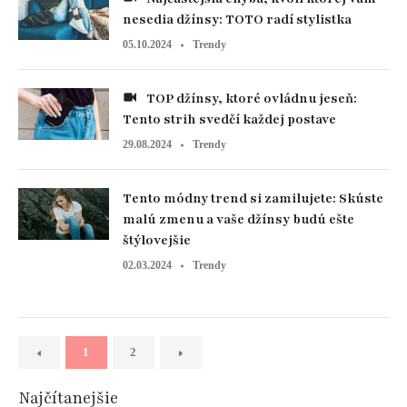
nesedia džínsy: TOTO radí stylistka
05.10.2024
Trendy
TOP džínsy, ktoré ovládnu jeseň:
Tento strih svedčí každej postave
29.08.2024
Trendy
Tento módny trend si zamilujete: Skúste
malú zmenu a vaše džínsy budú ešte
štýlovejšie
02.03.2024
Trendy
1
2
Najčítanejšie