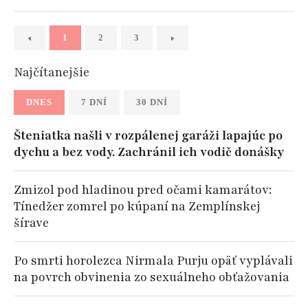
1
2
3
Najčítanejšie
DNES
7 DNÍ
30 DNÍ
Šteniatka našli v rozpálenej garáži lapajúc po
dychu a bez vody. Zachránil ich vodič donášky
Zmizol pod hladinou pred očami kamarátov:
Tínedžer zomrel po kúpaní na Zemplínskej
šírave
Po smrti horolezca Nirmala Purju opäť vyplávali
na povrch obvinenia zo sexuálneho obťažovania