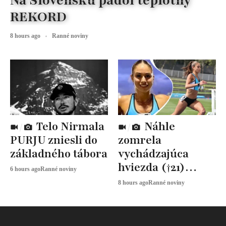
Na Slovensku padol teplotný
REKORD
8 hours ago
Ranné noviny
Telo Nirmala
Náhle
PURJU zniesli do
zomrela
základného tábora
vychádzajúca
hviezda (†21)
6 hours ago
Ranné noviny
atletiky
8 hours ago
Ranné noviny