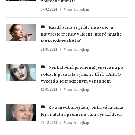
zbytočne staršie
07.02.2024
Vlasy & mejkap
Každá žena si príde na svoje! 4
najväčšie trendy v líčení, ktoré musíte
tento rok vyskúšať
21.01.2024
Vlasy & mejkap
Neskutočná premena! Jessica sa po
rokoch prestala výrazne líčiť, TAKTO
vyzerá s prirodzeným vzhľadom
13.01.2024
Vlasy & mejkap
Zo zanedbanej ženy oslnivá kráska:
Jej brutálna premena vám vyrazí dych
07.12.2023
Vlasy & mejkap