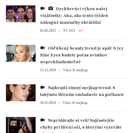
Dychberúci výkon našej
vizážistky: Aha, ako tento týždeň
nákupné maniačky skrášlila!
02.05.2025
TV JOJ
Obľúbený beauty trend je späť: S Icy
Blue Eyes budete počas sviatkov
neprehliadnuteľné
15.12.2024
Vlasy & mejkap
Najkrajší zimný mejkap trend: S
takýmto líčením omladnete na počkanie
18.11.2024
Vlasy & mejkap
Nepridávajte si vek! Najčastejšie
chyby pri líčení očí, s ktorými vyzeráte