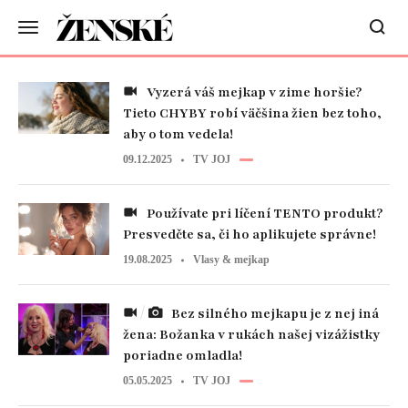
Vyzerá váš mejkap v zime horšie?
Tieto CHYBY robí väčšina žien bez toho,
aby o tom vedela!
09.12.2025
TV JOJ
Používate pri líčení TENTO produkt?
Presvedčte sa, či ho aplikujete správne!
19.08.2025
Vlasy & mejkap
Bez silného mejkapu je z nej iná
žena: Božanka v rukách našej vizážistky
poriadne omladla!
05.05.2025
TV JOJ