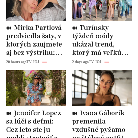
Mirka Partlová
Turínsky
predviedla šaty, v
týždeň módy
ktorých zaujmete
ukázal trend,
aj bez výstrihu:
ktorý má veľkú
Ich čaro je v tomto
budúcnosť: Počuli
20 hours ago
TV JOJ
2 days ago
TV JOJ
detaile
ste už o tomto
materiáli?
Jennifer Lopez
Ivana Gáborík
sa lúči s deťmi:
premenila
Cez leto ste ju
vzdušné pyžamo