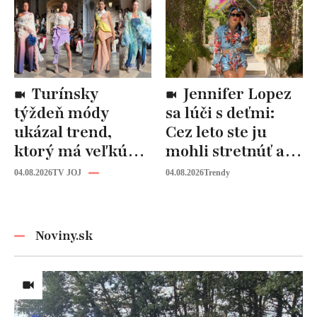
Turínsky
Jennifer Lopez
týždeň módy
sa lúči s deťmi:
ukázal trend,
Cez leto ste ju
ktorý má veľkú
mohli stretnúť aj
budúcnosť: Počuli
vy!
04.08.2026
TV JOJ
04.08.2026
Trendy
ste už o tomto
materiáli?
Noviny.sk