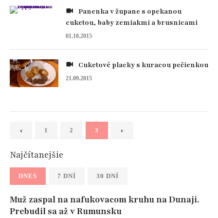
Panenka v župane s opekanou
cuketou, baby zemiakmi a brusnicami
01.10.2015
Cuketové placky s kuracou pečienkou
21.09.2015
1
2
3
Najčítanejšie
DNES
7 DNÍ
30 DNÍ
Muž zaspal na nafukovacom kruhu na Dunaji.
Prebudil sa až v Rumunsku