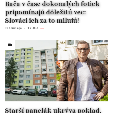
Bača v čase dokonalých fotiek
pripomínajú dôležitú vec:
Slováci ich za to milujú!
10 hours ago
TV JOJ
Starší panelák ukrýva poklad,