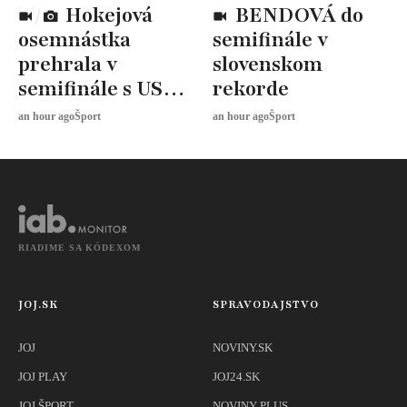
Hokejová
BENDOVÁ do
osemnástka
semifinále v
prehrala v
slovenskom
semifinále s USA,
rekorde
zabojuje o BRONZ
an hour ago
Šport
an hour ago
Šport
RIADIME SA KÓDEXOM
JOJ.SK
SPRAVODAJSTVO
JOJ
NOVINY.SK
JOJ PLAY
JOJ24.SK
JOJ ŠPORT
NOVINY PLUS