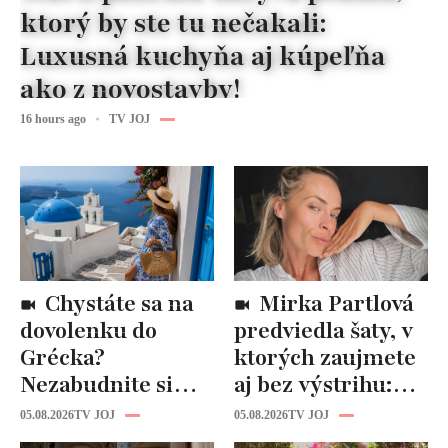
ktorý by ste tu nečakali:
Luxusná kuchyňa aj kúpeľňa
ako z novostavby!
16 hours ago
TV JOJ
Chystáte sa na
Mirka Partlová
dovolenku do
predviedla šaty, v
Grécka?
ktorých zaujmete
Nezabudnite si
aj bez výstrihu:
odtiaľ uloviť tieto
Ich čaro je v tomto
05.08.2026
TV JOJ
05.08.2026
TV JOJ
štýlové kúsky
detaile