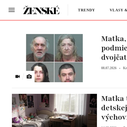
TRENDY
VLASY 
Matka, 
podmien
dvojča
08.07.2026
Kr
Matka t
detskej
výcho