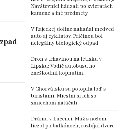
Návštevníci hádzali po zvieratách
kamene a iné predmety
V Rajeckej doline náhaňal medveď
auto aj cyklistov. Príčinou bol
ozpad
nelegálny biologický odpad
Dron s trhavinou na letisku v
Lipsku: Vodič autobusu ho
zneškodnil kopnutím.
V Chorvátsku sa potopila loď s
turistami. Miestni si ich so
smiechom natáčali
Dráma v Lučenci. Muž s nožom
liezol po balkónoch, rozbíjal dvere