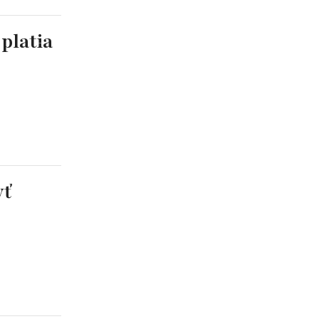
platia
yť