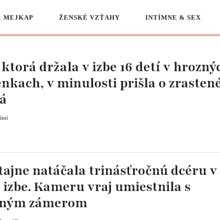
& MEJKAP
ŽENSKÉ VZŤAHY
INTÍMNE & SEX
ktorá držala v izbe 16 detí v hrozný
kach, v minulosti prišla o zrasten
tá
imi
ajne natáčala trinásťročnú dcéru v
 izbe. Kameru vraj umiestnila s
vným zámerom