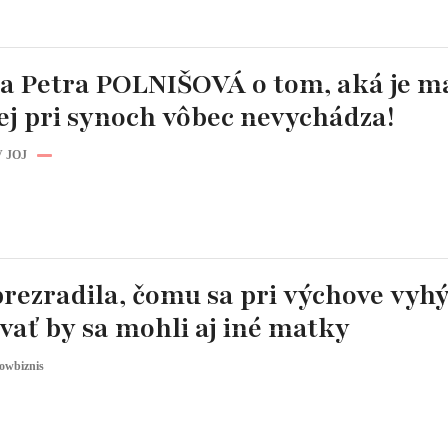
a Petra POLNIŠOVÁ o tom, aká je 
ej pri synoch vôbec nevychádza!
 JOJ
rezradila, čomu sa pri výchove vyhý
vať by sa mohli aj iné matky
owbiznis