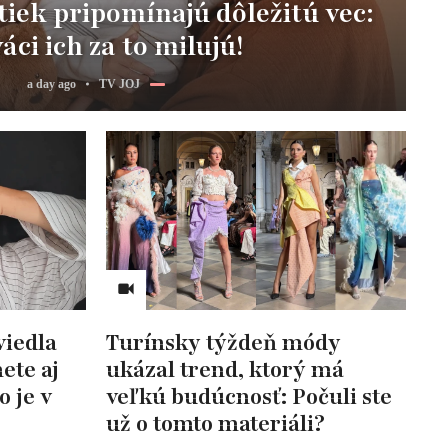
iek pripomínajú dôležitú vec:
áci ich za to milujú!
a day ago
TV JOJ
viedla
Turínsky týždeň módy
ete aj
ukázal trend, ktorý má
o je v
veľkú budúcnosť: Počuli ste
už o tomto materiáli?