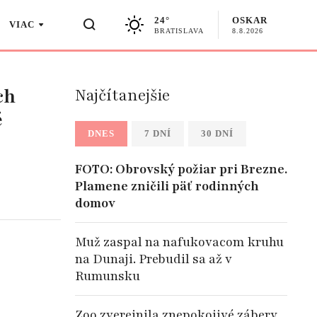
24°
OSKAR
VIAC
BRATISLAVA
8.8.2026
ch
Najčítanejšie
é
DNES
7 DNÍ
30 DNÍ
FOTO: Obrovský požiar pri Brezne.
Plamene zničili päť rodinných
domov
Muž zaspal na nafukovacom kruhu
na Dunaji. Prebudil sa až v
Rumunsku
Zoo zverejnila znepokojivé zábery.