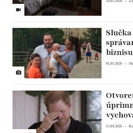
14.05.2026
Za
Slučka
správan
biznisu
01.05.2026
Sh
Otvore
úprimno
vychov
15.04.2026
Kr