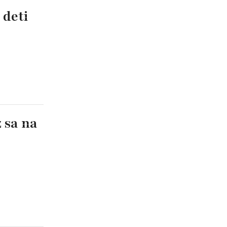
 deti
z sa na