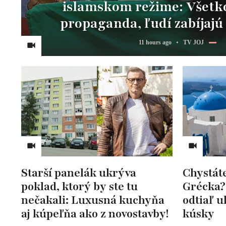
islamskom režime: Všetko
propaganda, ľudí zabíjajú 
11 hours ago
TV JOJ
Starší panelák ukrýva
Chystát
poklad, ktorý by ste tu
Grécka?
nečakali: Luxusná kuchyňa
odtiaľ ul
aj kúpeľňa ako z novostavby!
kúsky