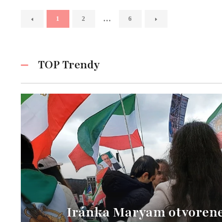
…
1
2
6
TOP Trendy
Iránka Maryam otvorene 