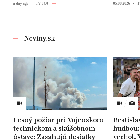
a day ago
TV JOJ
05.08.2026
T
Noviny.sk
Lesný požiar pri Vojenskom
Bratisla
technickom a skúšobnom
hudbou
ústave: Zasahujú desiatky
vrchol. 