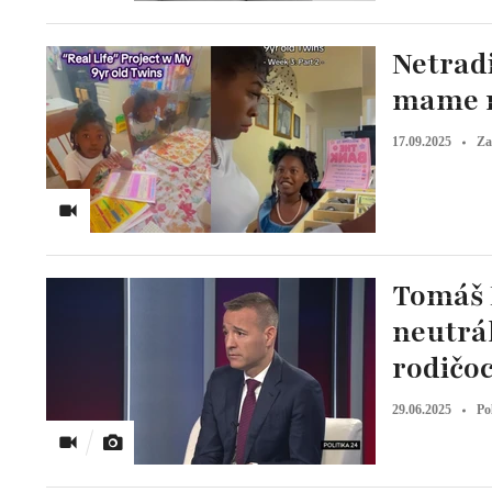
Netrad
mame n
17.09.2025
Za
Tomáš D
neutrál
rodičo
29.06.2025
Po