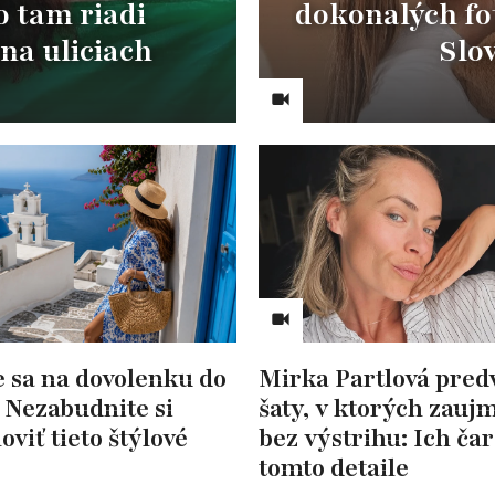
 tam riadi
dokonalých fot
na uliciach
Slov
e sa na dovolenku do
Mirka Partlová pred
 Nezabudnite si
šaty, v ktorých zaujm
oviť tieto štýlové
bez výstrihu: Ich čar
tomto detaile