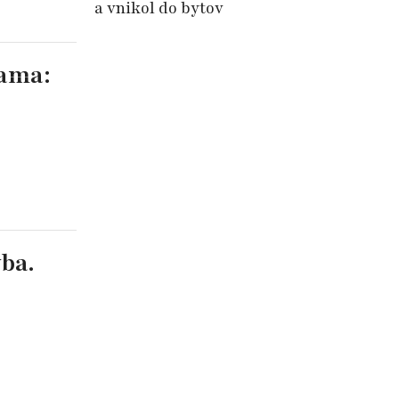
a vnikol do bytov
mama:
ba.