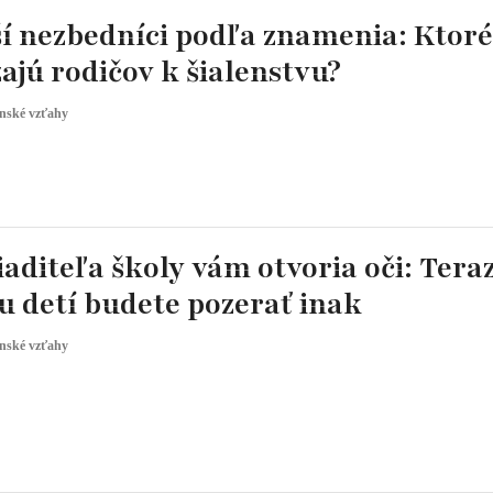
í nezbedníci podľa znamenia: Ktoré
ajú rodičov k šialenstvu?
nské vzťahy
iaditeľa školy vám otvoria oči: Tera
u detí budete pozerať inak
nské vzťahy