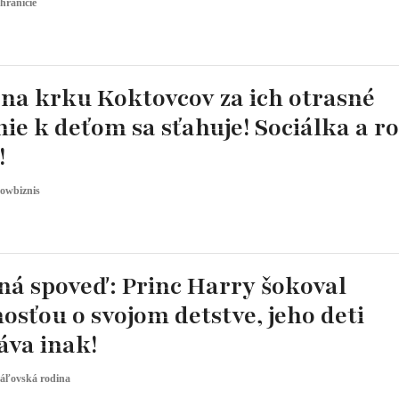
hraničie
 na krku Koktovcov za ich otrasné
ie k deťom sa sťahuje! Sociálka a r
!
owbiznis
ná spoveď: Princ Harry šokoval
sťou o svojom detstve, jeho deti
áva inak!
áľovská rodina