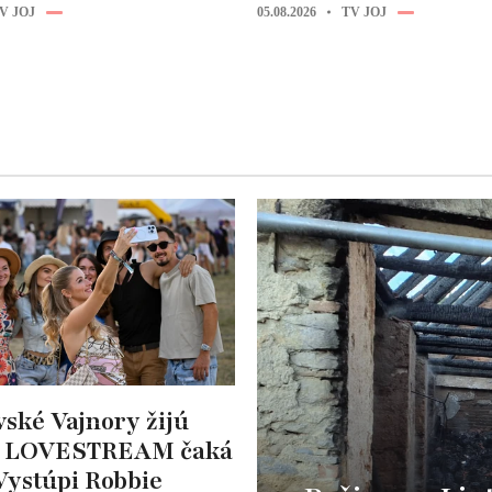
V JOJ
05.08.2026
TV JOJ
vské Vajnory žijú
: LOVESTREAM čaká
Vystúpi Robbie