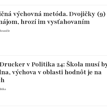
ičná výchovná metóda. Dvojičky (9) 
ájom, hrozí im vysťahovaním
hraničie
rucker v Politika 24: Škola musí b
na, výchova v oblasti hodnôt je na
ch
litika