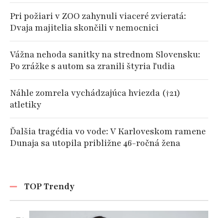
Pri požiari v ZOO zahynuli viaceré zvieratá:
Dvaja majitelia skončili v nemocnici
Vážna nehoda sanitky na strednom Slovensku:
Po zrážke s autom sa zranili štyria ľudia
Náhle zomrela vychádzajúca hviezda (†21)
atletiky
Ďalšia tragédia vo vode: V Karloveskom ramene
Dunaja sa utopila približne 46-ročná žena
TOP Trendy