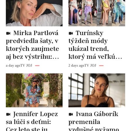
Mirka Partlová
Turínsky
predviedla šaty, v
týždeň módy
ktorých zaujmete
ukázal trend,
aj bez výstrihu:
ktorý má veľkú
Ich čaro je v tomto
budúcnosť: Počuli
a day ago
TV JOJ
2 days ago
TV JOJ
detaile
ste už o tomto
materiáli?
Jennifer Lopez
Ivana Gáborík
sa lúči s deťmi:
premenila
Cez leto ste ju
vzdušné pyžamo