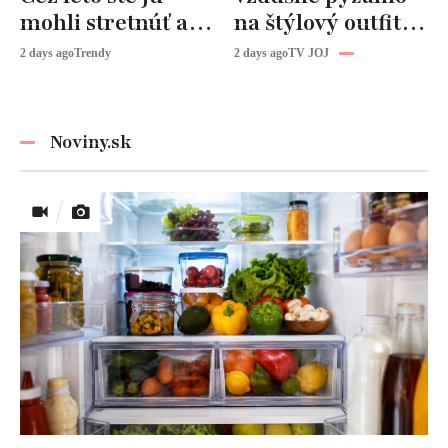
mohli stretnúť aj
na štýlový outfit:
vy!
Tento trik vás
2 days ago
Trendy
2 days ago
TV JOJ
zachráni počas
horúčav
Noviny.sk