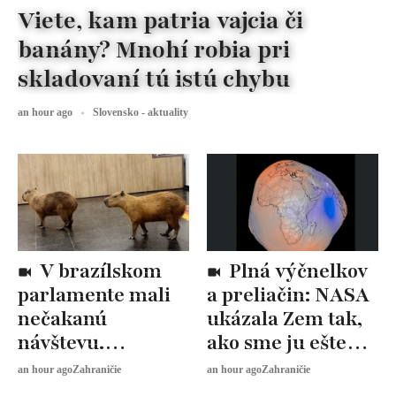
Viete, kam patria vajcia či
banány? Mnohí robia pri
skladovaní tú istú chybu
an hour ago
Slovensko - aktuality
V brazílskom
Plná výčnelkov
parlamente mali
a preliačin: NASA
nečakanú
ukázala Zem tak,
návštevu.
ako sme ju ešte
Kapybary sa
nevideli
an hour ago
Zahraničie
an hour ago
Zahraničie
prechádzali po