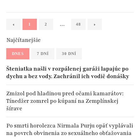
…
1
2
48
Najčítanejšie
DNES
7 DNÍ
30 DNÍ
Šteniatka našli v rozpálenej garáži lapajúc po
dychu a bez vody. Zachránil ich vodič donášky
Zmizol pod hladinou pred očami kamarátov:
Tínedžer zomrel po kúpaní na Zemplínskej
šírave
Po smrti horolezca Nirmala Purju opäť vyplávali
na povrch obvinenia zo sexuálneho obťažovania