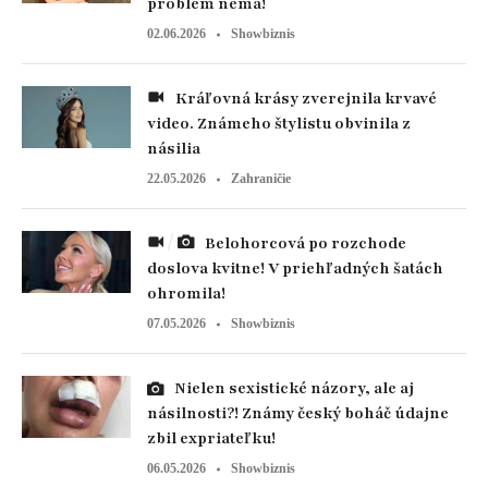
problém nemá!
02.06.2026
Showbiznis
Kráľovná krásy zverejnila krvavé
video. Známeho štylistu obvinila z
násilia
22.05.2026
Zahraničie
Belohorcová po rozchode
doslova kvitne! V priehľadných šatách
ohromila!
07.05.2026
Showbiznis
Nielen sexistické názory, ale aj
násilnosti?! Známy český boháč údajne
zbil expriateľku!
06.05.2026
Showbiznis