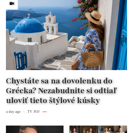
Chystáte sa na dovolenku do
Grécka? Nezabudnite si odtiaľ
uloviť tieto štýlové kúsky
a day ago
TV JOJ