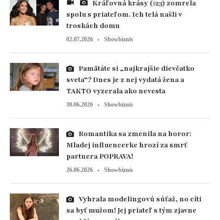
Kráľovná krásy (†23) zomrela
spolu s priateľom. Ich telá našli v
troskách domu
02.07.2026
Showbiznis
Pamätáte si „najkrajšie dievčatko
sveta“? Dnes je z nej vydatá žena a
TAKTO vyzerala ako nevesta
30.06.2026
Showbiznis
Romantika sa zmenila na horor:
Mladej influencerke hrozí za smrť
partnera POPRAVA!
26.06.2026
Showbiznis
Vyhrala modelingovú súťaž, no cíti
sa byť mužom! Jej priateľ s tým zjavne