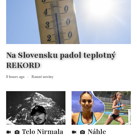
Na Slovensku padol teplotný
REKORD
8 hours ago
Ranné noviny
Telo Nirmala
Náhle