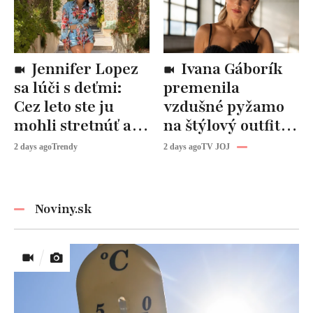
Jennifer Lopez
Ivana Gáborík
sa lúči s deťmi:
premenila
Cez leto ste ju
vzdušné pyžamo
mohli stretnúť aj
na štýlový outfit:
vy!
Tento trik vás
2 days ago
Trendy
2 days ago
TV JOJ
zachráni počas
horúčav
Noviny.sk