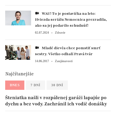
WAU! To je postavička na leto:
Hviezda seriálu Nemocnica prezradila,
ako sa jej podarilo schudnúť!
02.07.2024
Zdravie
Mladé dievča chce pomstiť smrť
sestry. Všetko odhalí Pravá tvár
14.06.2017
Zaujímavosti
Najčítanejšie
DNES
7 DNÍ
30 DNÍ
Šteniatka našli v rozpálenej garáži lapajúc po
dychu a bez vody. Zachránil ich vodič donášky