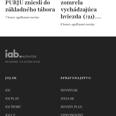
PURJU zniesli do
zomrela
základného tábora
vychádzajúca
hviezda (†21)
7 hours ago
Ranné noviny
atletiky
8 hours ago
Ranné noviny
RIADIME SA KÓDEXOM
JOJ.SK
SPRAVODAJSTVO
JOJ
NOVINY.SK
JOJ PLAY
JOJ24.SK
JOJ ŠPORT
NOVINY PLUS
JOJ CZ
VIDEONOVINY