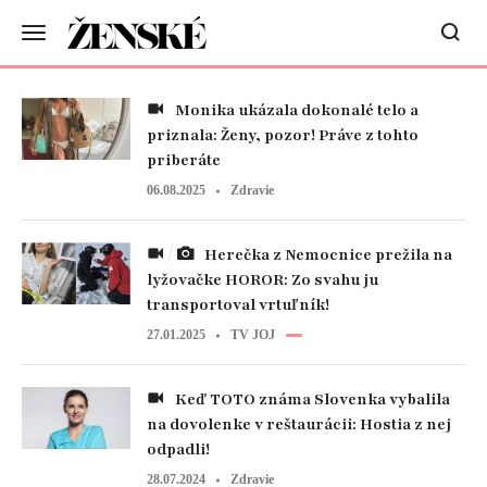
Monika ukázala dokonalé telo a
priznala: Ženy, pozor! Práve z tohto
priberáte
06.08.2025
Zdravie
Herečka z Nemocnice prežila na
lyžovačke HOROR: Zo svahu ju
transportoval vrtuľník!
27.01.2025
TV JOJ
Keď TOTO známa Slovenka vybalila
na dovolenke v reštaurácii: Hostia z nej
odpadli!
28.07.2024
Zdravie