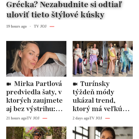
Grécka? Nezabudnite si odtiaľ
uloviť tieto štýlové kúsky
19 hours ago
TV JOJ
Mirka Partlová
Turínsky
predviedla šaty, v
týždeň módy
ktorých zaujmete
ukázal trend,
aj bez výstrihu:
ktorý má veľkú
Ich čaro je v tomto
budúcnosť: Počuli
21 hours ago
TV JOJ
2 days ago
TV JOJ
detaile
ste už o tomto
materiáli?