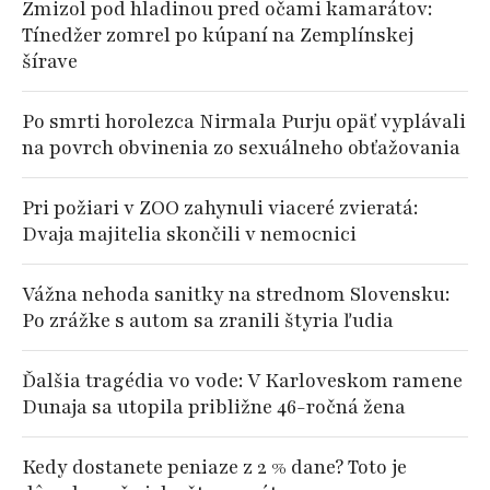
Zmizol pod hladinou pred očami kamarátov:
Tínedžer zomrel po kúpaní na Zemplínskej
šírave
Po smrti horolezca Nirmala Purju opäť vyplávali
na povrch obvinenia zo sexuálneho obťažovania
Pri požiari v ZOO zahynuli viaceré zvieratá:
Dvaja majitelia skončili v nemocnici
Vážna nehoda sanitky na strednom Slovensku:
Po zrážke s autom sa zranili štyria ľudia
Ďalšia tragédia vo vode: V Karloveskom ramene
Dunaja sa utopila približne 46-ročná žena
Kedy dostanete peniaze z 2 % dane? Toto je