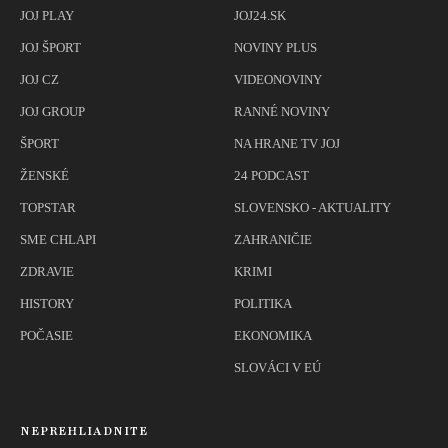
JOJ PLAY
JOJ24.SK
JOJ ŠPORT
NOVINY PLUS
JOJ CZ
VIDEONOVINY
JOJ GROUP
RANNÉ NOVINY
ŠPORT
NA HRANE TV JOJ
ŽENSKÉ
24 PODCAST
TOPSTAR
SLOVENSKO - AKTUALITY
SME CHLAPI
ZAHRANIČIE
ZDRAVIE
KRIMI
HISTORY
POLITIKA
POČASIE
EKONOMIKA
SLOVÁCI V EÚ
NEPREHLIADNITE