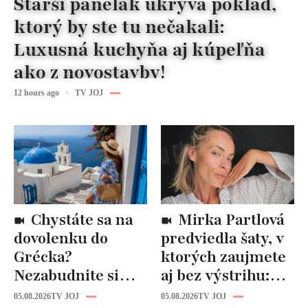
Starší panelák ukrýva poklad,
ktorý by ste tu nečakali:
Luxusná kuchyňa aj kúpeľňa
ako z novostavby!
12 hours ago
TV JOJ
Chystáte sa na
Mirka Partlová
dovolenku do
predviedla šaty, v
Grécka?
ktorých zaujmete
Nezabudnite si
aj bez výstrihu:
odtiaľ uloviť tieto
Ich čaro je v tomto
05.08.2026
TV JOJ
05.08.2026
TV JOJ