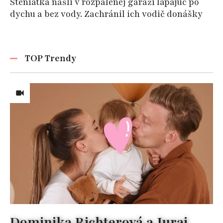
Šteniatka našli v rozpálenej garáži lapajúc po
dychu a bez vody. Zachránil ich vodič donášky
TOP Trendy
Dominika Richterová a Juraj