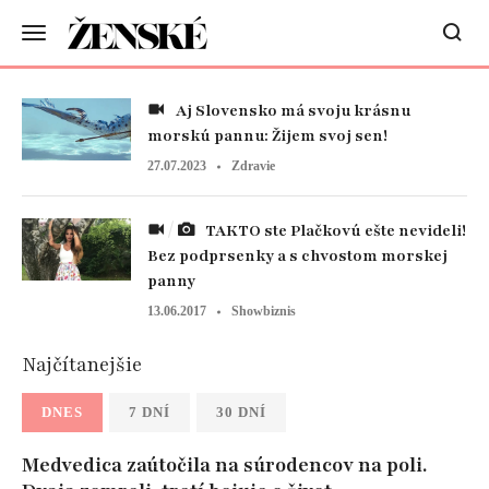
Aj Slovensko má svoju krásnu
morskú pannu: Žijem svoj sen!
27.07.2023
Zdravie
TAKTO ste Plačkovú ešte nevideli!
Bez podprsenky a s chvostom morskej
panny
13.06.2017
Showbiznis
Najčítanejšie
DNES
7 DNÍ
30 DNÍ
Medvedica zaútočila na súrodencov na poli.