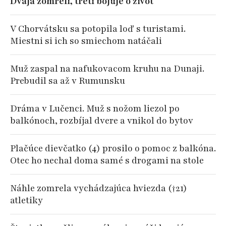
Dvaja zomreli, tretí bojuje o život
V Chorvátsku sa potopila loď s turistami.
Miestni si ich so smiechom natáčali
Muž zaspal na nafukovacom kruhu na Dunaji.
Prebudil sa až v Rumunsku
Dráma v Lučenci. Muž s nožom liezol po
balkónoch, rozbíjal dvere a vnikol do bytov
Plačúce dievčatko (4) prosilo o pomoc z balkóna.
Otec ho nechal doma samé s drogami na stole
Náhle zomrela vychádzajúca hviezda (†21)
atletiky