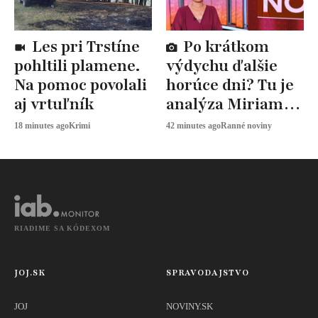
Les pri Trstíne
Po krátkom
pohltili plamene.
výdychu ďalšie
Na pomoc povolali
horúce dni? Tu je
aj vrtuľník
analýza Miriam
JAROŠOVEJ
18 minutes ago
Krimi
42 minutes ago
Ranné noviny
RIADIME SA KÓDEXOM
JOJ.SK
SPRAVODAJSTVO
JOJ
NOVINY.SK