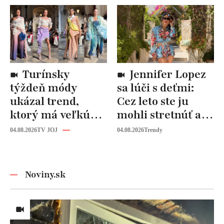
štýlové kúsky
detaile
Turínsky
Jennifer Lopez
týždeň módy
sa lúči s deťmi:
ukázal trend,
Cez leto ste ju
ktorý má veľkú
mohli stretnúť aj
budúcnosť: Počuli
vy!
04.08.2026
TV JOJ
04.08.2026
Trendy
ste už o tomto
materiáli?
Noviny.sk