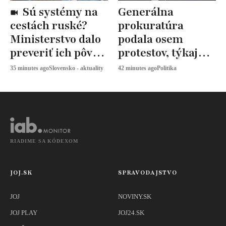
Sú systémy na
Generálna
cestách ruské?
prokuratúra
Ministerstvo dalo
podala osem
preveriť ich pôvod
protestov, týkajú
aj bezpečnosť
sa volebných
35 minutes ago
Slovensko - aktuality
42 minutes ago
Politika
obvodov
RIADIME SA KÓDEXOM
JOJ.SK
SPRAVODAJSTVO
JOJ
NOVINY.SK
JOJ PLAY
JOJ24.SK