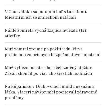
V Chorvátsku sa potopila loď s turistami.
Miestni si ich so smiechom natáčali
Náhle zomrela vychádzajúca hviezda (†21)
atletiky
Muž zomrel zrejme po požití jedu. Pitva
prebiehala za prísnych bezpečnostných opatrení
Muž vyliezol na strechu a železničný stožiar.
Zásah skončil po viac ako šiestich hodinách
Na kúpalisku v Diakovciach unikla neznáma
látka. Viacerí návštevníci pociťovali zdravotné
problémy