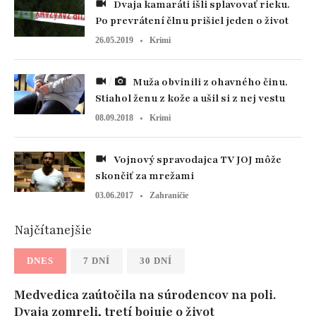
Dvaja kamaráti išli splavovať rieku.
Po prevrátení člnu prišiel jeden o život
26.05.2019
Krimi
Muža obvinili z ohavného činu.
Stiahol ženu z kože a ušil si z nej vestu
08.09.2018
Krimi
Vojnový spravodajca TV JOJ môže
skončiť za mrežami
03.06.2017
Zahraničie
Najčítanejšie
DNES
7 DNÍ
30 DNÍ
Medvedica zaútočila na súrodencov na poli.
Dvaja zomreli, tretí bojuje o život