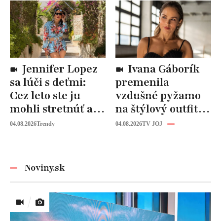
materiáli?
Jennifer Lopez
Ivana Gáborík
sa lúči s deťmi:
premenila
Cez leto ste ju
vzdušné pyžamo
mohli stretnúť aj
na štýlový outfit:
vy!
Tento trik vás
04.08.2026
Trendy
04.08.2026
TV JOJ
zachráni počas
horúčav
Noviny.sk