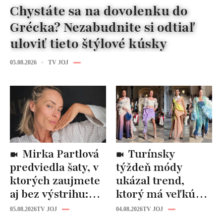
Chystáte sa na dovolenku do
Grécka? Nezabudnite si odtiaľ
uloviť tieto štýlové kúsky
05.08.2026
TV JOJ
Mirka Partlová
Turínsky
predviedla šaty, v
týždeň módy
ktorých zaujmete
ukázal trend,
aj bez výstrihu:
ktorý má veľkú
Ich čaro je v tomto
budúcnosť: Počuli
05.08.2026
TV JOJ
04.08.2026
TV JOJ
detaile
ste už o tomto