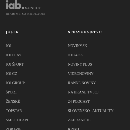
RIADIME SA KÓDEXOM
JOJ.SK
SPRAVODAJSTVO
JOJ
NOVINY.SK
JOJ PLAY
JOJ24.SK
JOJ ŠPORT
NOVINY PLUS
JOJ CZ
VIDEONOVINY
JOJ GROUP
RANNÉ NOVINY
ŠPORT
NA HRANE TV JOJ
ŽENSKÉ
24 PODCAST
TOPSTAR
SLOVENSKO - AKTUALITY
SME CHLAPI
ZAHRANIČIE
ZDRAVIE
KRIMI