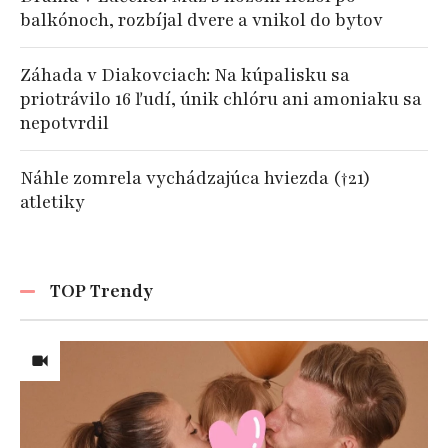
balkónoch, rozbíjal dvere a vnikol do bytov
Záhada v Diakovciach: Na kúpalisku sa
priotrávilo 16 ľudí, únik chlóru ani amoniaku sa
nepotvrdil
Náhle zomrela vychádzajúca hviezda (†21)
atletiky
TOP Trendy