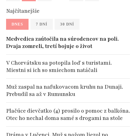
Najčítanejšie
DNES
7 DNÍ
30 DNÍ
Medvedica zaútočila na súrodencov na poli.
Dvaja zomreli, tretí bojuje o život
V Chorvátsku sa potopila loď s turistami.
Miestni si ich so smiechom natáčali
Muž zaspal na nafukovacom kruhu na Dunaji.
Prebudil sa až v Rumunsku
Plačúce dievčatko (4) prosilo o pomoc z balkóna.
Otec ho nechal doma samé s drogami na stole
Dráma v Lučenci. Muž s nožom liezol po