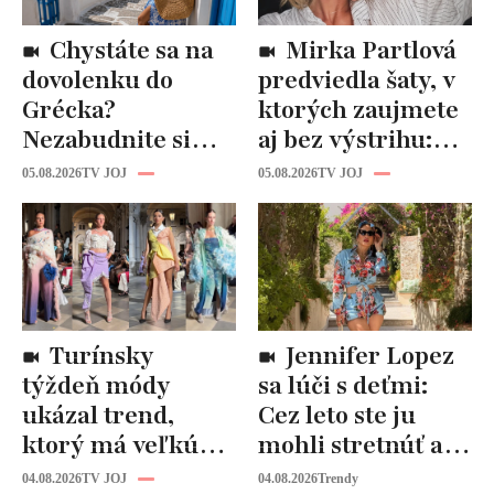
Chystáte sa na
Mirka Partlová
dovolenku do
predviedla šaty, v
Grécka?
ktorých zaujmete
Nezabudnite si
aj bez výstrihu:
odtiaľ uloviť tieto
Ich čaro je v tomto
05.08.2026
TV JOJ
05.08.2026
TV JOJ
štýlové kúsky
detaile
Turínsky
Jennifer Lopez
týždeň módy
sa lúči s deťmi:
ukázal trend,
Cez leto ste ju
ktorý má veľkú
mohli stretnúť aj
budúcnosť: Počuli
vy!
04.08.2026
TV JOJ
04.08.2026
Trendy