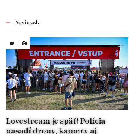
ste už o tomto
materiáli?
Noviny.sk
Lovestream je späť! Polícia
nasadí drony, kamery aj