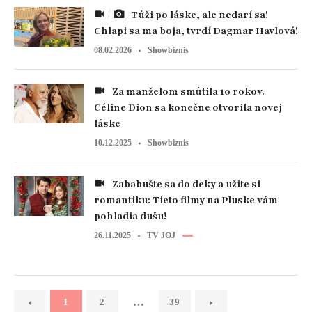
Túži po láske, ale nedarí sa!
Chlapi sa ma boja, tvrdí Dagmar Havlová!
08.02.2026
Showbiznis
Za manželom smútila 10 rokov.
Céline Dion sa konečne otvorila novej
láske
10.12.2025
Showbiznis
Zababušte sa do deky a užite si
romantiku: Tieto filmy na Pluske vám
pohladia dušu!
26.11.2025
TV JOJ
…
1
2
39