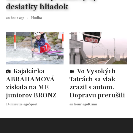
desiatky hliadok
an hour ago
Hudba
Kajakárka
Vo Vysokých
ABRAHAMOVÁ
Tatrách sa vlak
získala na ME
zrazil s autom.
juniorov BRONZ
Dopravu prerušili
14 minutes ago
Šport
an hour ago
Krimi