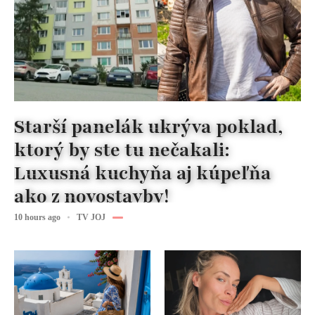
Starší panelák ukrýva poklad,
ktorý by ste tu nečakali:
Luxusná kuchyňa aj kúpeľňa
ako z novostavby!
10 hours ago
TV JOJ