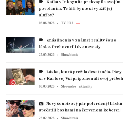
Katka v Inkognite prekvapila svojím
povolaním: Trúfli by ste si využiť jej
služby?
03.06.2026
TV JOJ
Znásilnenia v známej reality šou o
láske. Prehovorili dve nevesty
27.05.2026
Showbiznis
Láska, ktorá prežila desaťročia. Páry
si v Karlovej Vsi pripomenuli svoj príbeh
05.03.2026
Slovensko - aktuality
Nový šoubizový pár potvrdený! Lásku
spečatili bozkami na červenom koberci!
23.02.2026
Showbiznis