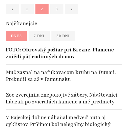
1
2
3
Najčítanejšie
DNES
7 DNÍ
30 DNÍ
FOTO: Obrovský požiar pri Brezne. Plamene
zničili päť rodinných domov
Muž zaspal na nafukovacom kruhu na Dunaji.
Prebudil sa až v Rumunsku
Zoo zverejnila znepokojivé zábery. Návštevníci
hádzali po zvieratách kamene a iné predmety
V Rajeckej doline náhaňal medveď auto aj
cyklistov. Príčinou bol nelegálny biologický