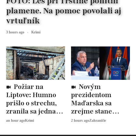
FOTO: Les pri Trstíne pohltili
plamene. Na pomoc povolali aj
vrtuľník
3 hours ago
Krimi
Požiar na
Novým
Liptove: Humno
prezidentom
prišlo o strechu,
Maďarska sa
zranila sa jedna
zrejme stane
osoba
András Baka.
an hour ago
Krimi
2 hours ago
Zahraničie
Fidesz voľbu