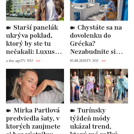
Starší panelák
Chystáte sa na
ukrýva poklad,
dovolenku do
ktorý by ste tu
Grécka?
nečakali: Luxusná
Nezabudnite si
kuchyňa aj
odtiaľ uloviť tieto
a day ago
TV JOJ
05.08.2026
TV JOJ
kúpeľňa ako z
štýlové kúsky
novostavby!
Mirka Partlová
Turínsky
predviedla šaty, v
týždeň módy
ktorých zaujmete
ukázal trend,