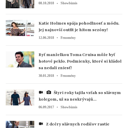
08.10.2018
Showbiznis
Katie Holmes spája pohodlnosť a módu.
Jej najnovší outfit je hitom sezóny!
12.06.2018
Fenomény
Byť manželkou Toma Cruisa môže byť
hotové peklo. Podmienky, ktoré si kládol
sa nedali zniesť!
30.01.2018
Fenomény
Štyri roky tajila vzťah so slávnym
kolegom, už sa neskrývajú...
06.09.2017
Showbiznis
Z dcéry slávnych rodičov rastie