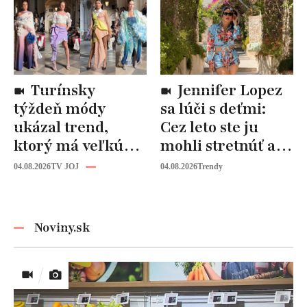
Turínsky
Jennifer Lopez
týždeň módy
sa lúči s deťmi:
ukázal trend,
Cez leto ste ju
ktorý má veľkú
mohli stretnúť aj
budúcnosť: Počuli
vy!
04.08.2026
TV JOJ
04.08.2026
Trendy
ste už o tomto
materiáli?
Noviny.sk