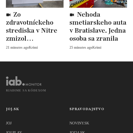
Zo
Nehoda
zdravotníckeho
smetiarskeho auta
strediska v Nitre
v Bratislave. Jedna
zmizol
osoba sa zranila
defibrilátor
21 minutes ago
Krimi
25 minutes ago
Krimi
RIADIME SA KÓDEXOM
JOJ.SK
SPRAVODAJSTVO
JOJ
NOVINY.SK
JOJ PLAY
JOJ24.SK