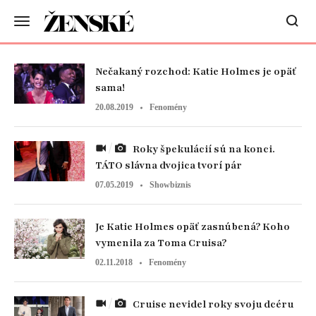
Nečakaný rozchod: Katie Holmes je opäť
sama!
20.08.2019
Fenomény
Roky špekulácií sú na konci.
TÁTO slávna dvojica tvorí pár
07.05.2019
Showbiznis
Je Katie Holmes opäť zasnúbená? Koho
vymenila za Toma Cruisa?
02.11.2018
Fenomény
Cruise nevidel roky svoju dcéru