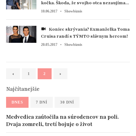
kočka. Škoda, že svojho otca nezaujíma...
10.06.2017
Showbiznis
Koniec skrývania? Exmanželka Toma
Cruisa randí s TÝMTO slávnym hercom!
20.05.2017
Showbiznis
1
2
Najčítanejšie
DNES
7 DNÍ
30 DNÍ
Medvedica zaútočila na súrodencov na poli.
Dvaja zomreli, tretí bojuje o život