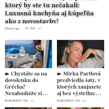
ktorý by ste tu nečakali:
Luxusná kuchyňa aj kúpeľňa
ako z novostavby!
8 hours ago
TV JOJ
Chystáte sa na
Mirka Partlová
dovolenku do
predviedla šaty, v
Grécka?
ktorých zaujmete
Nezabudnite si
aj bez výstrihu:
odtiaľ uloviť tieto
Ich čaro je v tomto
05.08.2026
TV JOJ
05.08.2026
TV JOJ
štýlové kúsky
detaile