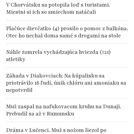
V Chorvátsku sa potopila loď s turistami.
Miestni si ich so smiechom natáčali
Plačúce dievčatko (4) prosilo o pomoc z balkóna.
Otec ho nechal doma samé s drogami na stole
Náhle zomrela vychádzajúca hviezda (†21)
atletiky
Záhada v Diakovciach: Na kúpalisku sa
priotrávilo 16 ľudí, únik chlóru ani amoniaku sa
nepotvrdil
Muž zaspal na nafukovacom kruhu na Dunaji.
Prebudil sa až v Rumunsku
Dráma v Lučenci. Muž s nožom liezol po