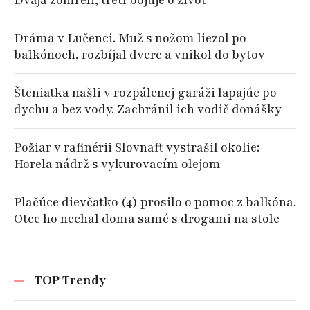
Dvaja zomreli, tretí bojuje o život
Dráma v Lučenci. Muž s nožom liezol po
balkónoch, rozbíjal dvere a vnikol do bytov
Šteniatka našli v rozpálenej garáži lapajúc po
dychu a bez vody. Zachránil ich vodič donášky
Požiar v rafinérii Slovnaft vystrašil okolie:
Horela nádrž s vykurovacím olejom
Plačúce dievčatko (4) prosilo o pomoc z balkóna.
Otec ho nechal doma samé s drogami na stole
TOP Trendy