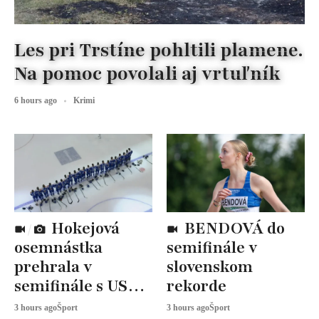
Les pri Trstíne pohltili plamene.
Na pomoc povolali aj vrtuľník
6 hours ago
Krimi
Hokejová
BENDOVÁ do
osemnástka
semifinále v
prehrala v
slovenskom
semifinále s USA,
rekorde
zabojuje o BRONZ
3 hours ago
Šport
3 hours ago
Šport