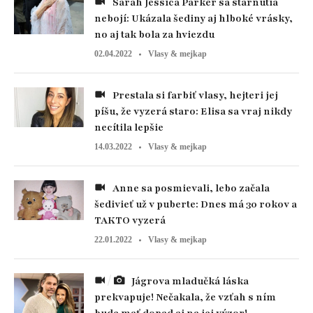
Sarah Jessica Parker sa starnutia
nebojí: Ukázala šediny aj hlboké vrásky,
no aj tak bola za hviezdu
02.04.2022
Vlasy & mejkap
Prestala si farbiť vlasy, hejteri jej
píšu, že vyzerá staro: Elisa sa vraj nikdy
necítila lepšie
14.03.2022
Vlasy & mejkap
Anne sa posmievali, lebo začala
šedivieť už v puberte: Dnes má 30 rokov a
TAKTO vyzerá
22.01.2022
Vlasy & mejkap
Jágrova mladučká láska
prekvapuje! Nečakala, že vzťah s ním