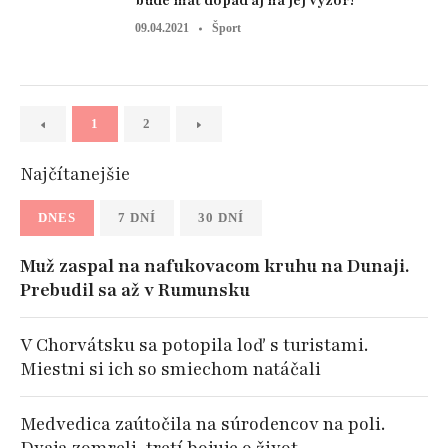
bude mať dopad aj na jej výzor!
09.04.2021
Šport
1
2
Najčítanejšie
DNES
7 DNÍ
30 DNÍ
Muž zaspal na nafukovacom kruhu na Dunaji.
Prebudil sa až v Rumunsku
V Chorvátsku sa potopila loď s turistami.
Miestni si ich so smiechom natáčali
Medvedica zaútočila na súrodencov na poli.