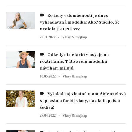
Zo ženy v domácnosti je dnes
vyhľadávaná modelka: Ako? Stačilo, že
urobila JEDINÚ vec
29.11.2022
Vlasy & mejkap
Odkedy si nefarbí vlasy, je na
roztrhanie: Túto zrelú modelku
návrhári milujú
10.05.2022
Vlasy & mejkap
Vyľakala aj vlastnú mamu! Menzelová
si prestala farbiť vlasy, na akciu prišla
šedivá!
27.04.2022
Vlasy & mejkap