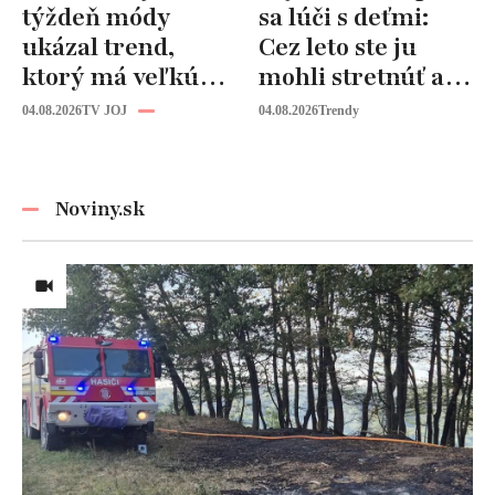
týždeň módy
sa lúči s deťmi:
ukázal trend,
Cez leto ste ju
ktorý má veľkú
mohli stretnúť aj
budúcnosť: Počuli
vy!
04.08.2026
TV JOJ
04.08.2026
Trendy
ste už o tomto
materiáli?
Noviny.sk