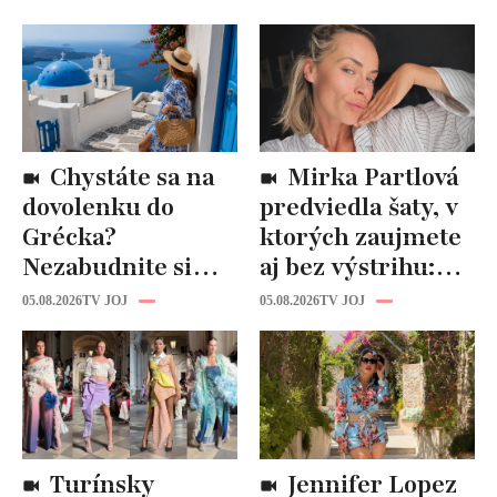
Chystáte sa na
Mirka Partlová
dovolenku do
predviedla šaty, v
Grécka?
ktorých zaujmete
Nezabudnite si
aj bez výstrihu:
odtiaľ uloviť tieto
Ich čaro je v tomto
05.08.2026
TV JOJ
05.08.2026
TV JOJ
štýlové kúsky
detaile
Turínsky
Jennifer Lopez