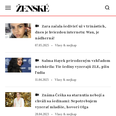
Zara začala šedivieť už v trinástich,
dnes je hviezdou internetu: Wau, je
nádherná!
07.05.2025
Vlasy & mejkap
Salma Hayek prirodzeným vzhľadom
neohúrila: Tie šediny vyzerajú ZLE, píšu
ľudia
11.04.2025
Vlasy & mejkap
Známa Češka sa starnutia nebojí a
chváli sa šedinami: Nepotrebujem
vyzerať mladšie, hovorí Olga
28.04.2023
Vlasy & mejkap