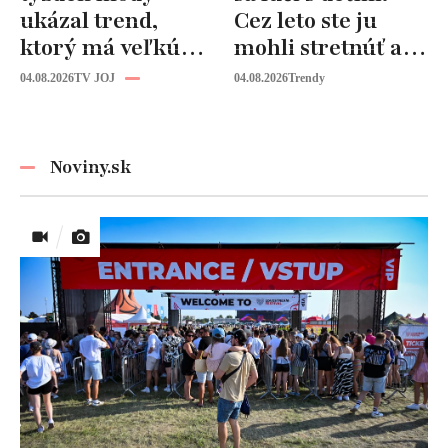
ukázal trend,
Cez leto ste ju
ktorý má veľkú
mohli stretnúť aj
budúcnosť: Počuli
vy!
04.08.2026
TV JOJ
04.08.2026
Trendy
ste už o tomto
materiáli?
Noviny.sk