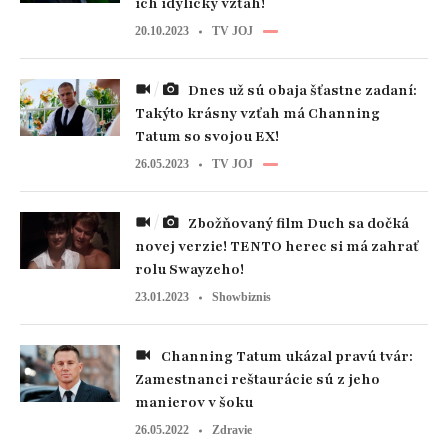
ich idylický vzťah!
20.10.2023
TV JOJ
Dnes už sú obaja šťastne zadaní:
Takýto krásny vzťah má Channing
Tatum so svojou EX!
26.05.2023
TV JOJ
Zbožňovaný film Duch sa dočká
novej verzie! TENTO herec si má zahrať
rolu Swayzeho!
23.01.2023
Showbiznis
Channing Tatum ukázal pravú tvár:
Zamestnanci reštaurácie sú z jeho
manierov v šoku
26.05.2022
Zdravie