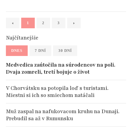
1
2
3
Najčítanejšie
DNES
7 DNÍ
30 DNÍ
Medvedica zaútočila na súrodencov na poli.
Dvaja zomreli, tretí bojuje o život
V Chorvátsku sa potopila loď s turistami.
Miestni si ich so smiechom natáčali
Muž zaspal na nafukovacom kruhu na Dunaji.
Prebudil sa až v Rumunsku