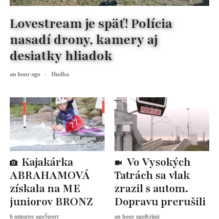
Lovestream je späť! Polícia
nasadí drony, kamery aj
desiatky hliadok
an hour ago
Hudba
Kajakárka
Vo Vysokých
ABRAHAMOVÁ
Tatrách sa vlak
získala na ME
zrazil s autom.
juniorov BRONZ
Dopravu prerušili
6 minutes ago
Šport
an hour ago
Krimi