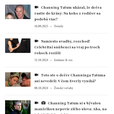
Channing Tatum ukázal, že dcéra
rastie do krásy: Na koho z rodičov sa
podobá viac?
16.09.2025
Trendy
Namiesto svadby, rozchod!
Celebritní snúbenci sa vraj po troch
rokoch rozišli
31.10.2024
Intímne & sex
Toto ste o dcére Channinga Tatuma
asi nevedeli: V čom Everly vyniká?
08.10.2024
Ženské vzťahy
Channing Tatum si s bývalou
manželkou nepovie zlého slova: Aha, na