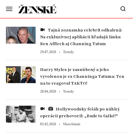
Tajná zoznamka celebrít odhalená:
Na exkluzívnej aplikácii hľadajú lásku
Ben Affleck aj Channing Tatum
29.07.2026
Trendy
Harry Styles je zasnúbený a jeho
vyvolenou je ex Channinga Tatuma: Ten
na to reagoval TAKTO!
28.04.2026
Trendy
Hollywoodsky fešák po náhlej
operácii prehovoril: „Bude to ťažké!“
05.02.2026
Showbiznis