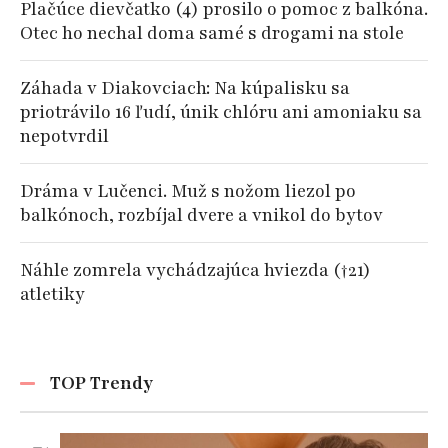
Plačúce dievčatko (4) prosilo o pomoc z balkóna.
Otec ho nechal doma samé s drogami na stole
Záhada v Diakovciach: Na kúpalisku sa
priotrávilo 16 ľudí, únik chlóru ani amoniaku sa
nepotvrdil
Dráma v Lučenci. Muž s nožom liezol po
balkónoch, rozbíjal dvere a vnikol do bytov
Náhle zomrela vychádzajúca hviezda (†21)
atletiky
TOP Trendy