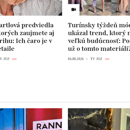
artlová predviedla
Turínsky týždeň mó
ktorých zaujmete aj
ukázal trend, ktorý
rihu: Ich čaro je v
veľkú budúcnosť: Poč
taile
už o tomto materiáli
V JOJ
04.08.2026
TV JOJ