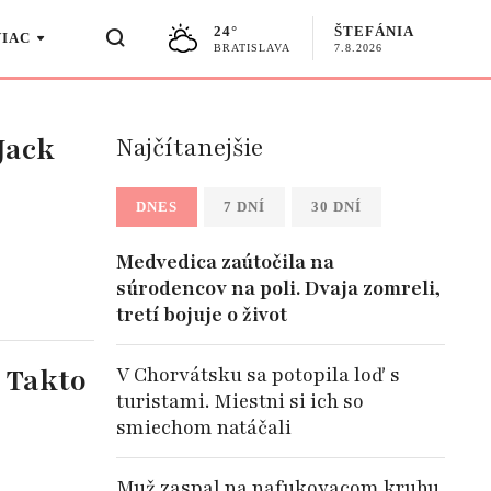
24°
ŠTEFÁNIA
VIAC
BRATISLAVA
7.8.2026
Jack
Najčítanejšie
DNES
7 DNÍ
30 DNÍ
Medvedica zaútočila na
súrodencov na poli. Dvaja zomreli,
tretí bojuje o život
: Takto
V Chorvátsku sa potopila loď s
turistami. Miestni si ich so
smiechom natáčali
Muž zaspal na nafukovacom kruhu