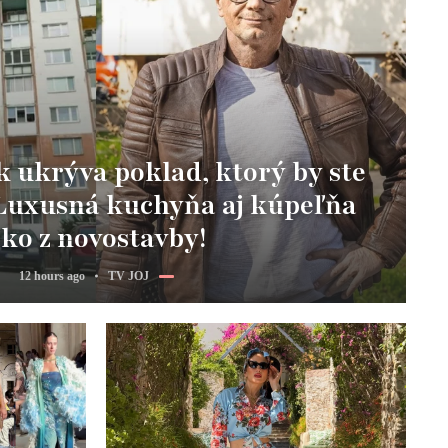
k ukrýva poklad, ktorý by ste
 Luxusná kuchyňa aj kúpeľňa
ko z novostavby!
12 hours ago
TV JOJ