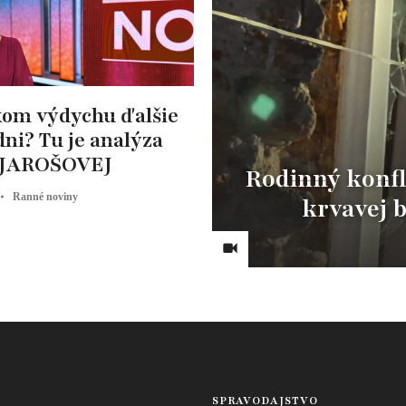
kom výdychu ďalšie
ni? Tu je analýza
 JAROŠOVEJ
Rodinný konfl
Ranné noviny
krvavej b
SPRAVODAJSTVO