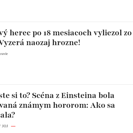
ý herec po 18 mesiacoch vyliezol zo
Vyzerá naozaj hrozne!
ravie
ste si to? Scéna z Einsteina bola
ovaná známym hororom: Ako sa
ala?
 JOJ