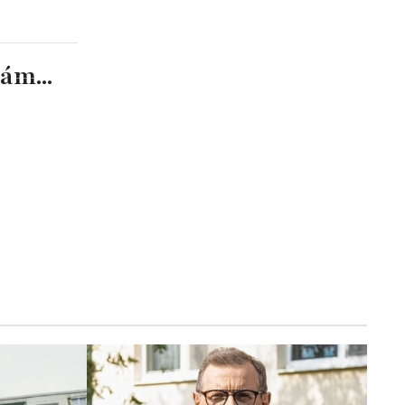
ám...