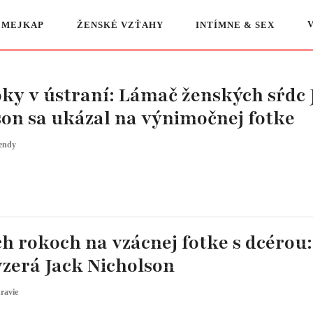
 MEJKAP
ŽENSKÉ VZŤAHY
INTÍMNE & SEX
oky v ústraní: Lámač ženských sŕdc 
son sa ukázal na výnimočnej fotke
endy
h rokoch na vzácnej fotke s dcérou
yzerá Jack Nicholson
ravie