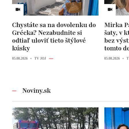
Chystáte sa na dovolenku do
Mirka P
Grécka? Nezabudnite si
šaty, v 
odtiaľ uloviť tieto štýlové
bez výst
kúsky
tomto de
05.08.2026
TV JOJ
05.08.2026
T
Noviny.sk