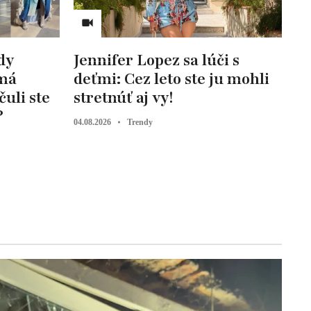
dy
Jennifer Lopez sa lúči s
 má
deťmi: Cez leto ste ju mohli
uli ste
stretnúť aj vy!
?
04.08.2026
Trendy