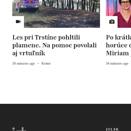
Les pri Trstíne pohltili
Po krát
plamene. Na pomoc povolali
horúce d
aj vrtuľník
Miriam
10 minutes ago
Krimi
34 minutes ago
JOJ.SK