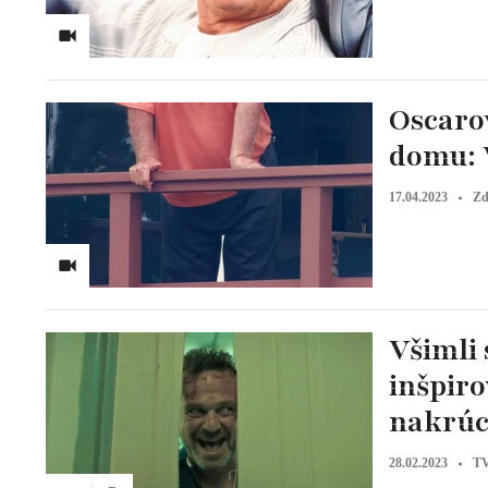
Oscarov
domu: 
17.04.2023
Zd
Všimli 
inšpir
nakrúc
28.02.2023
TV