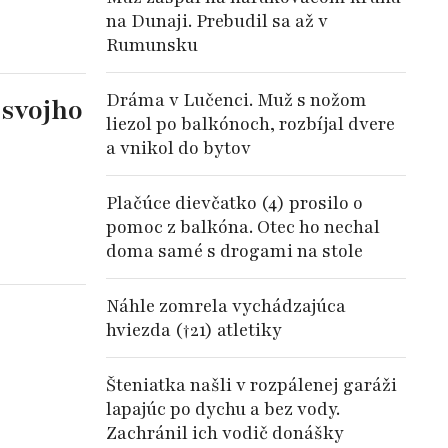
na Dunaji. Prebudil sa až v
Rumunsku
Dráma v Lučenci. Muž s nožom
 svojho
liezol po balkónoch, rozbíjal dvere
a vnikol do bytov
Plačúce dievčatko (4) prosilo o
pomoc z balkóna. Otec ho nechal
doma samé s drogami na stole
Náhle zomrela vychádzajúca
hviezda (†21) atletiky
Šteniatka našli v rozpálenej garáži
lapajúc po dychu a bez vody.
Zachránil ich vodič donášky