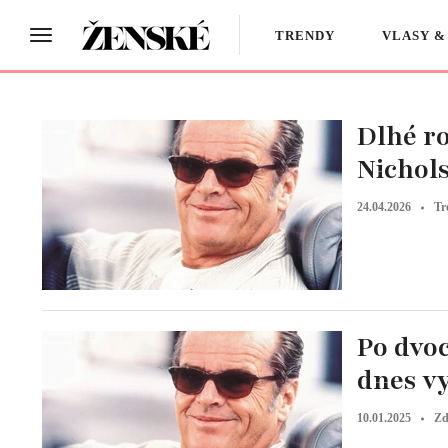
TRENDY
VLASY &
Dlhé r
Nichol
24.04.2026
Tr
Po dvoc
dnes v
10.01.2025
Zd