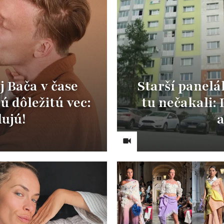
j Bača v čase
Starší panelá
ú dôležitú vec:
tu nečakali:
lujú!
a