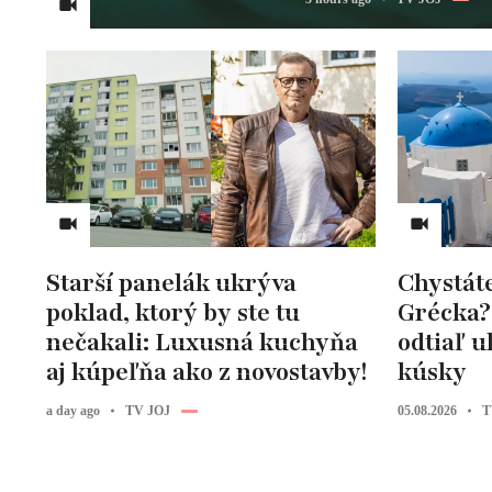
Starší panelák ukrýva
Chystát
poklad, ktorý by ste tu
Grécka?
nečakali: Luxusná kuchyňa
odtiaľ ul
aj kúpeľňa ako z novostavby!
kúsky
a day ago
TV JOJ
05.08.2026
T