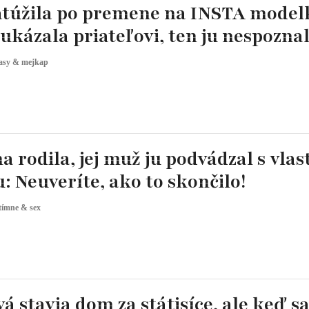
atúžila po premene na INSTA model
ukázala priateľovi, ten ju nespoznal
asy & mejkap
 rodila, jej muž ju podvádzal s vla
 Neuveríte, ako to skončilo!
tímne & sex
á stavia dom za státisíce, ale keď s