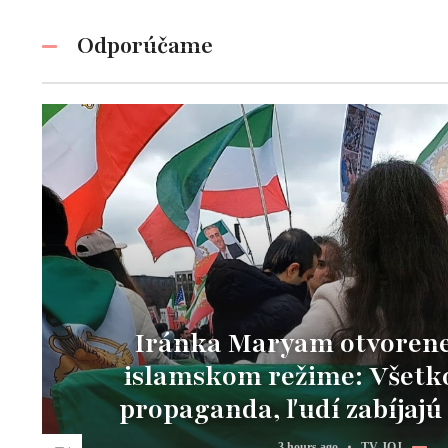
Odporúčame
Iránka Maryam otvorene 
islamskom režime: Všetko
propaganda, ľudí zabíjajú 
3 hours ago
TV JOJ