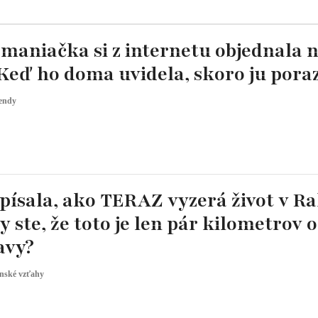
maniačka si z internetu objednala 
 Keď ho doma uvidela, skoro ju poraz
endy
opísala, ako TERAZ vyzerá život v R
by ste, že toto je len pár kilometrov 
avy?
nské vzťahy