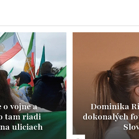
o vojne a
Dominika Ric
 tam riadi
dokonalých fot
na uliciach
Slov