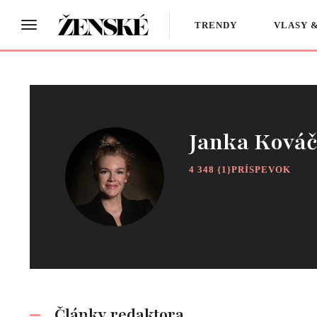
TRENDY
VLASY 
Janka Ková
4 348 {1}PRÍSPEVOK
Články redaktora