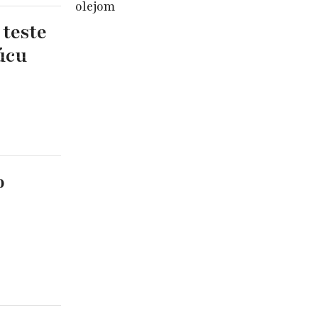
olejom
 teste
úcu
o