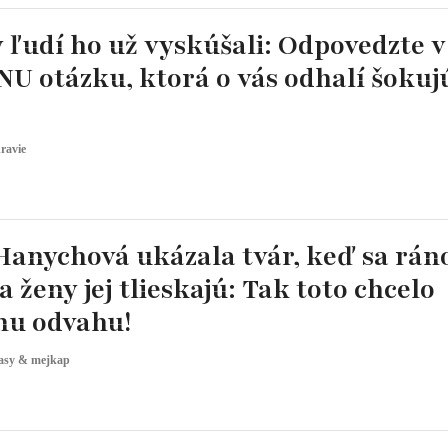
 ľudí ho už vyskúšali: Odpovedzte v
NU otázku, ktorá o vás odhalí šokuj
ravie
Hanychová ukázala tvár, keď sa rán
a ženy jej tlieskajú: Tak toto chcelo
nu odvahu!
asy & mejkap