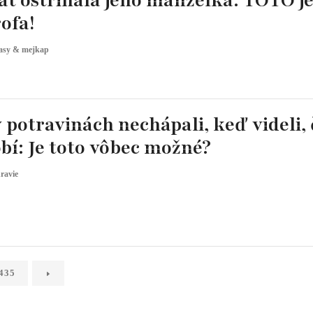
t ostrihala jeho manželka: TOTO je
ofa!
asy & mejkap
 potravinách nechápali, keď videli, 
bí: Je toto vôbec možné?
ravie
435