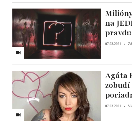
Milióny
na JED
pravdu
07.03.2021
Zd
Agáta 
zobudí 
poriad
07.03.2021
Vl