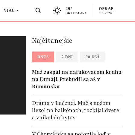
29°
OSKAR
VIAC
BRATISLAVA
8.8.2026
Najčítanejšie
DNES
7 DNÍ
30 DNÍ
Muž zaspal na nafukovacom kruhu
na Dunaji. Prebudil sa až v
Rumunsku
Dráma v Lučenci. Muž s nožom
liezol po balkónoch, rozbíjal dvere
a vnikol do bytov
V Chorvátsku sa potopila loď s