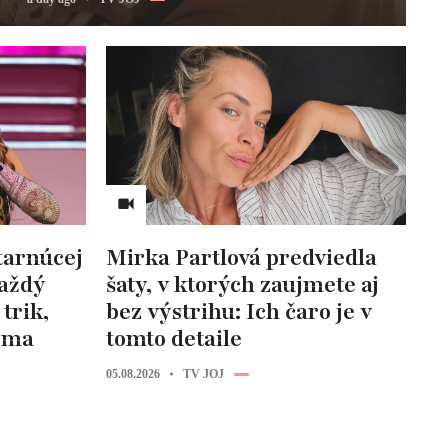
tarnúcej
Mirka Partlová predviedla
Každý
šaty, v ktorých zaujmete aj
trik,
bez výstrihu: Ich čaro je v
doma
tomto detaile
05.08.2026
TV JOJ