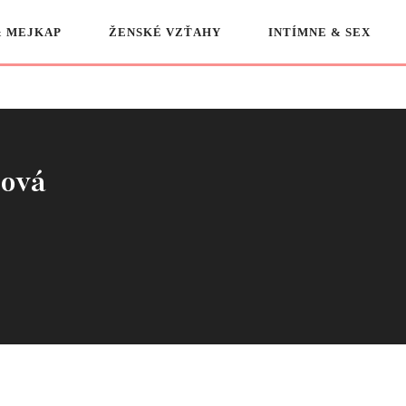
& MEJKAP
ŽENSKÉ VZŤAHY
INTÍMNE & SEX
čová