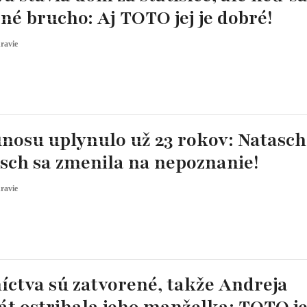
dné brucho: Aj TOTO jej je dobré!
ravie
únosu uplynulo už 23 rokov: Natasc
ch sa zmenila na nepoznanie!
ravie
íctva sú zatvorené, takže Andreja