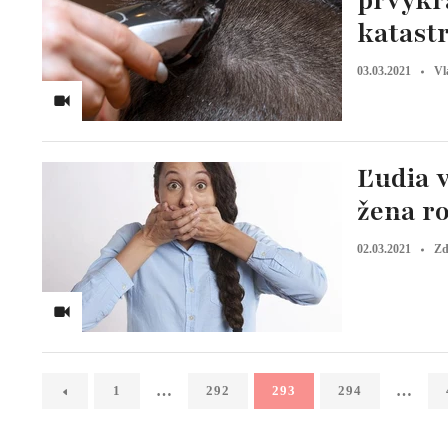
prvýkrá
katastr
03.03.2021
Vl
Ľudia v
žena ro
02.03.2021
Zd
…
…
1
292
293
294