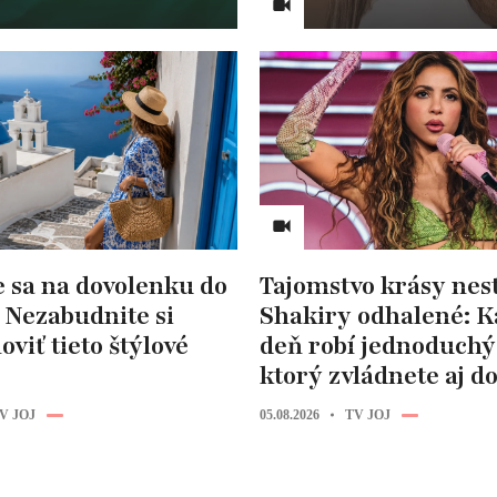
e sa na dovolenku do
Tajomstvo krásy nes
 Nezabudnite si
Shakiry odhalené: 
oviť tieto štýlové
deň robí jednoduchý 
ktorý zvládnete aj 
V JOJ
05.08.2026
TV JOJ