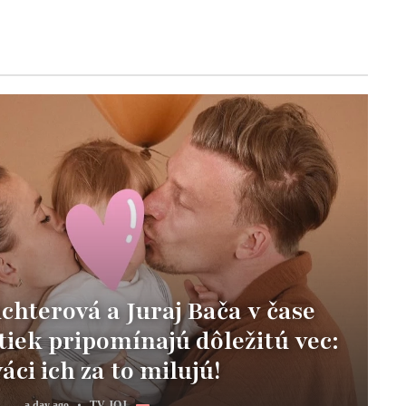
hterová a Juraj Bača v čase
iek pripomínajú dôležitú vec:
áci ich za to milujú!
a day ago
TV JOJ