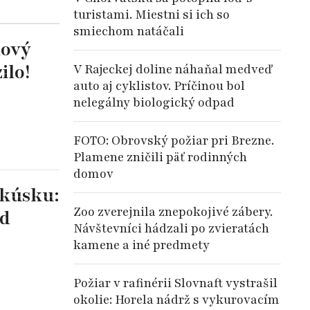
turistami. Miestni si ich so
smiechom natáčali
nový
ilo!
V Rajeckej doline náhaňal medveď
auto aj cyklistov. Príčinou bol
nelegálny biologický odpad
FOTO: Obrovský požiar pri Brezne.
Plamene zničili päť rodinných
domov
akúsku:
Zoo zverejnila znepokojivé zábery.
od
Návštevníci hádzali po zvieratách
kamene a iné predmety
Požiar v rafinérii Slovnaft vystrašil
okolie: Horela nádrž s vykurovacím