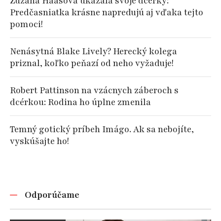
Zuzana Haasová ukázala svoje dcérky:
Predčasniatka krásne napredujú aj vďaka tejto
pomoci!
Nenásytná Blake Lively? Herecký kolega
priznal, koľko peňazí od neho vyžaduje!
Robert Pattinson na vzácnych záberoch s
dcérkou: Rodina ho úplne zmenila
Temný gotický príbeh Imágo. Ak sa nebojíte,
vyskúšajte ho!
Odporúčame