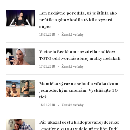
Len nedávno porodila, už je štíhla ako
prútik: Agáta zhodila 18 kíl a vyzerá
super!
18.01.2018
Ženské vzťahy
Victoria Beckham rozzúrila rodičov:
TOTO od štvornásobnej matky nečakali!
17.01.2018
Ženské vzťahy
Mamička výrazne schudla vďaka dvom
jednoduchým zmenám: Vyskúšajte TO
tiež!
16.01.2018
Ženské vzťahy
Pár ukázal cestu k adoptovanej dcérke:
Emotívne VIDEO videlo už milión ľudí