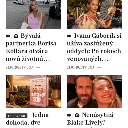
Bývalá
Ivana Gáborík si
partnerka Borisa
užíva zaslúžený
Kollára otvára
oddych: Po rokoch
novú životnú
venovaných
kapitolu: Laura
rodine prišiel čas
21.07.2026
TV JOJ
21.07.2026
TV JOJ
Vizváryová ide
na seba
pomáhať ženám
Jedna
Nenásytná
PR ČLÁNOK
dohoda, dve
Blake Lively?