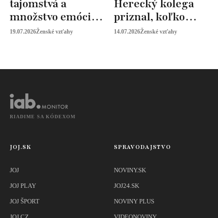
tajomstvá a
Herecký kolega
množstvo emócií.
priznal, koľko
Mia Sheridan a
peňazí od neho
19.07.2026
Ženské vzťahy
14.07.2026
Ženské vzťahy
Graysonov sľub
vyžaduje!
RIADIME SA KÓDEXOM
JOJ.SK
SPRAVODAJSTVO
JOJ
NOVINY.SK
JOJ PLAY
JOJ24.SK
JOJ ŠPORT
NOVINY PLUS
JOJ CZ
VIDEONOVINY