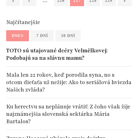
…
1
226
227
228
229
Najčítanejšie
DNES
7 DNÍ
30 DNÍ
TOTO sú utajované dcéry Velmělkovej:
Podobajú sa na slávnu mamu?
Mala len 22 rokov, keď porodila syna, no s
otcom dieťaťa už nežije: Ako to seriálová hviezda
Našich zvláda?
Ku herectvu sa neplánuje vrátiť: Z čoho však žije
najznámejšia slovenská sektárka Mária
Bartalos?