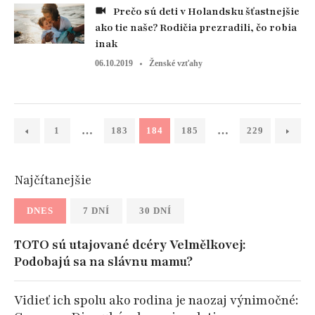
Prečo sú deti v Holandsku šťastnejšie
ako tie naše? Rodičia prezradili, čo robia
inak
06.10.2019
Ženské vzťahy
…
…
1
183
184
185
229
Najčítanejšie
DNES
7 DNÍ
30 DNÍ
TOTO sú utajované dcéry Velmělkovej:
Podobajú sa na slávnu mamu?
Vidieť ich spolu ako rodina je naozaj výnimočné: