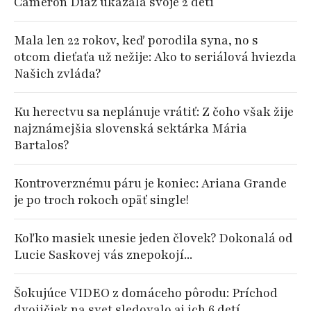
Cameron Diaz ukázala svoje 2 deti
Mala len 22 rokov, keď porodila syna, no s
otcom dieťaťa už nežije: Ako to seriálová hviezda
Našich zvláda?
Ku herectvu sa neplánuje vrátiť: Z čoho však žije
najznámejšia slovenská sektárka Mária
Bartalos?
Kontroverznému páru je koniec: Ariana Grande
je po troch rokoch opäť single!
Koľko masiek unesie jeden človek? Dokonalá od
Lucie Saskovej vás znepokojí...
Šokujúce VIDEO z domáceho pôrodu: Príchod
dvojičiek na svet sledovalo aj ich 6 detí