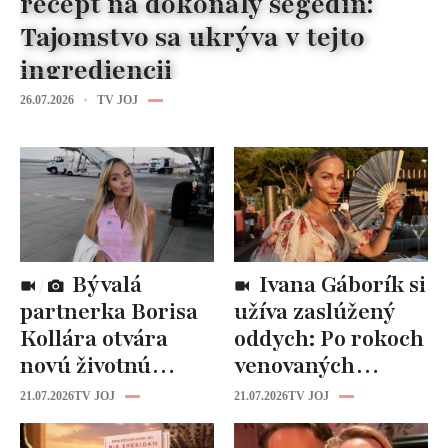
recept na dokonalý segedín:
Tajomstvo sa ukrýva v tejto
ingrediencii
26.07.2026
TV JOJ
Bývalá
Ivana Gáborík si
partnerka Borisa
užíva zaslúžený
Kollára otvára
oddych: Po rokoch
novú životnú
venovaných
kapitolu: Laura
rodine prišiel čas
21.07.2026
TV JOJ
21.07.2026
TV JOJ
Vizváryová ide
na seba
pomáhať ženám