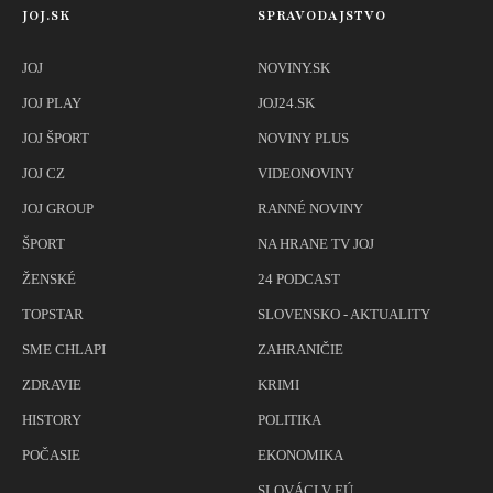
JOJ.SK
SPRAVODAJSTVO
JOJ
NOVINY.SK
JOJ PLAY
JOJ24.SK
JOJ ŠPORT
NOVINY PLUS
JOJ CZ
VIDEONOVINY
JOJ GROUP
RANNÉ NOVINY
ŠPORT
NA HRANE TV JOJ
ŽENSKÉ
24 PODCAST
TOPSTAR
SLOVENSKO - AKTUALITY
SME CHLAPI
ZAHRANIČIE
ZDRAVIE
KRIMI
HISTORY
POLITIKA
POČASIE
EKONOMIKA
SLOVÁCI V EÚ