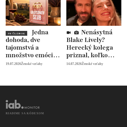
Jedna
Nenásytná
PR ČLÁNOK
dohoda, dve
Blake Lively?
tajomstvá a
Herecký kolega
množstvo emócií.
priznal, koľko
Mia Sheridan a
peňazí od neho
19.07.2026
Ženské vzťahy
14.07.2026
Ženské vzťahy
Graysonov sľub
vyžaduje!
RIADIME SA KÓDEXOM