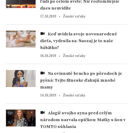
ľudí po celom svete: Nič roztomilejšie
dnes neuvidíte
17.10.2019
Ženské vzťahy
Keď uvidela svoje novonarodené
dieťa, vydesila sa: Naozaj je to naše
bábätko?
16.10.2019
Ženské vzťahy
Na ovisnuté brucho po pôrodoch je
pyšná: Tejto fitneske ďakujú mnohé
mamy
14.10.2019
Ženské vzťahy
Alagič svojho syna pred celým
národom nazvala opičkou: Matky s ňou v
TOMTO súhlasia