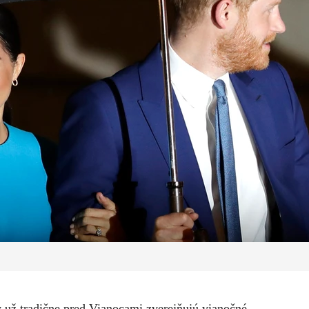
y už tradične pred Vianocami zverejňujú vianočné