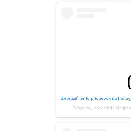
Zobraziť tento príspevok na Insta
Príspevok, ktorý zdieľa Megha