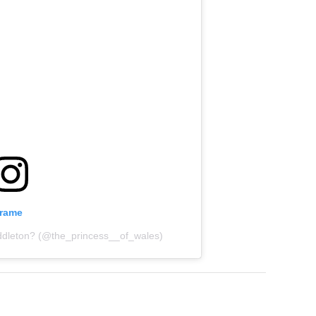
grame
iddleton? (@the_princess__of_wales)