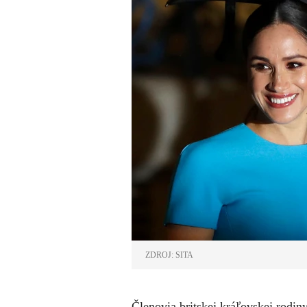
ZDROJ: SITA
Členovia britskej kráľovskej rodin