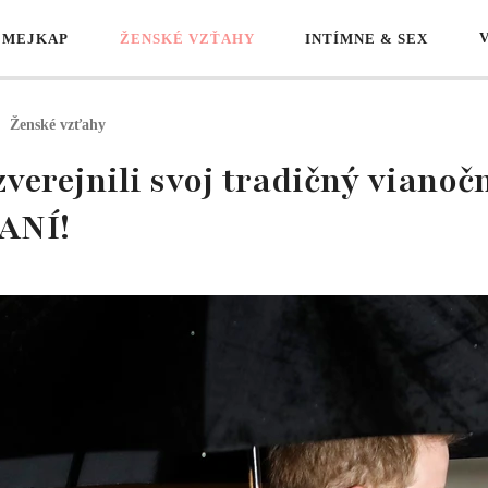
 MEJKAP
ŽENSKÉ VZŤAHY
INTÍMNE & SEX
Ženské vzťahy
verejnili svoj tradičný vianoč
ANÍ!