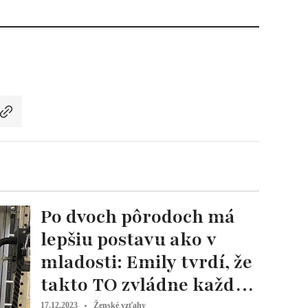
Po dvoch pôrodoch má
lepšiu postavu ako v
mladosti: Emily tvrdí, že
takto TO zvládne každá
žena
17.12.2023
Ženské vzťahy