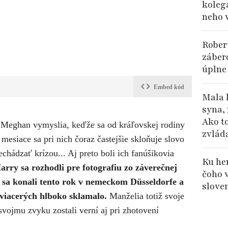
koleg
neho 
Rober
záber
úplne
Embed kód
Mala 
syna, 
Ako t
 s Meghan vymyslia, keďže sa od kráľovskej rodiny
zvlád
 mesiace sa pri nich čoraz častejšie skloňuje slovo
chádzať krízou... Aj preto boli ich fanúšikovia
Ku her
rry sa rozhodli pre fotografiu
zo záverečnej
čoho 
 sa konali tento rok v nemeckom Düsseldorfe a
slove
o viacerých hlboko sklamalo.
Manželia totiž svoje
svojmu zvyku zostali verní aj pri zhotovení