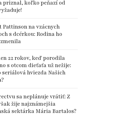
a priznal, koľko peňazí od
vyžaduje!
t Pattinson na vzácnych
och s dcérkou: Rodina ho
 zmenila
len 22 rokov, keď porodila
no s otcom dieťaťa už nežije:
o seriálová hviezda Našich
a?
ectvu sa neplánuje vrátiť: Z
však žije najznámejšia
nská sektárka Mária Bartalos?