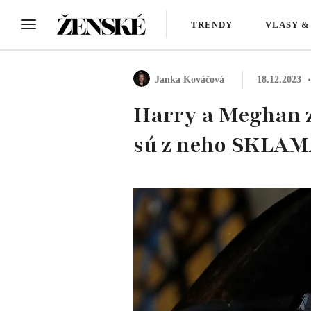
TRENDY
VLASY &
Janka Kováčová
18.12.2023
Harry a Meghan z
sú z neho SKLAM