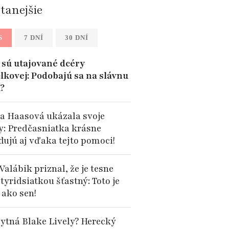
ítanejšie
S
7 DNÍ
30 DNÍ
sú utajované dcéry
lkovej: Podobajú sa na slávnu
?
a Haasová ukázala svoje
y: Predčasniatka krásne
dujú aj vďaka tejto pomoci!
Valábik priznal, že je tesne
tyridsiatkou šťastný: Toto je
 ako sen!
ytná Blake Lively? Herecký