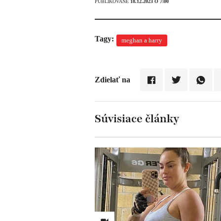
PUBLIKOVANÉ
18.12.2023 O 7:00
Tagy:
meghan a harry
Zdielať na
Súvisiace články