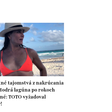
né tajomstvá z nakrúcania
Modrá lagúna po rokoch
né: TOTO vyžadoval
!