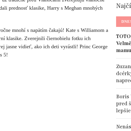
Najč
ali prednosť klasike, Harry s Meghan mnohých
DNE
ročne mnohí s napätím čakajú! Kate s Williamom a
TOTO 
ní klasike. Zverejnili čiernobielu fotku ich
Velmě
ej jasne vidieť, ako ich deti vyrástli! Princ George
mamu
is 5!
Zuzan
dcérk
napre
Boris 
pred š
lepšie
Nenás