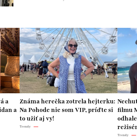
á a
Známa herečka zotrela hejterku:
Nechut
idan a
Na Pohode nie som VIP, príďte si
filmu 
to užiť aj vy!
odhale
režisér
Trendy
Trendy