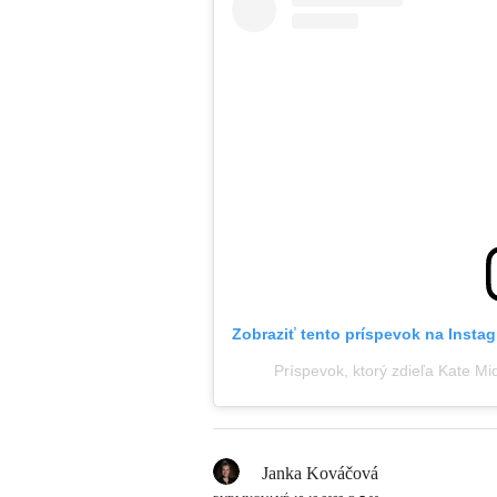
Zobraziť tento príspevok na Insta
Príspevok, ktorý zdieľa Kate M
Janka Kováčová