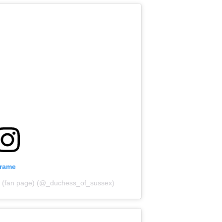
grame
n (fan page) (@_duchess_of_sussex)