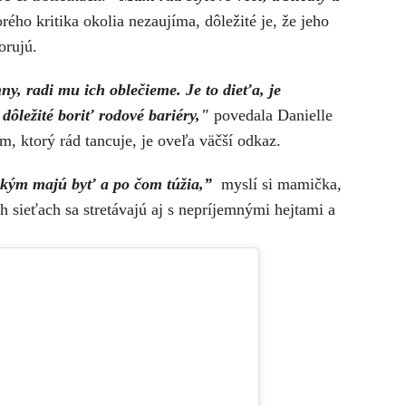
orého kritika okolia nezaujíma, dôležité je, že jeho
porujú.
y, radi mu ich oblečieme. Je to dieťa, je
 dôležité boriť rodové bariéry,"
povedala Danielle
, ktorý rád tancuje, je oveľa väčší odkaz.
 kým majú byť a po čom túžia,”
myslí si mamička,
ch sieťach sa stretávajú aj s nepríjemnými hejtami a