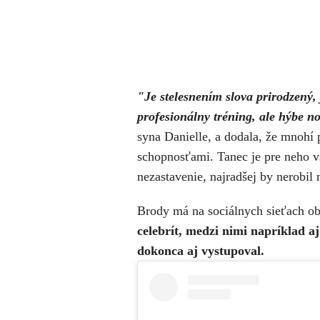
"Je stelesnením slova prirodzený,
profesionálny tréning, ale hýbe n
syna Danielle, a dodala, že mnohí p
schopnosťami. Tanec je pre neho v
nezastavenie, najradšej by nerobil 
Brody má na sociálnych sieťach o
celebrít, medzi nimi napríklad a
dokonca aj vystupoval.