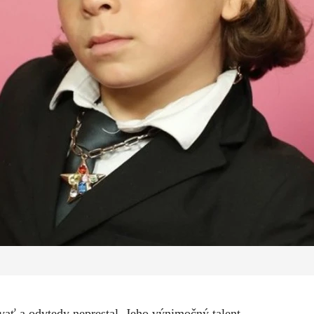
vať a odvtedy neprestal. Jeho výnimočný talent