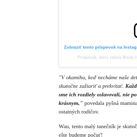
Zobraziť tento príspevok na Insta
Príspevok, ktorý zdieľa Brod
"V okamihu, keď necháme naše det
skutočne zažiariť a prekvitať.
Každ
sme ich rozdiely oslavovali, nie po 
krásnym,"
povedala pyšná mamina,
ostatných rodičov.
Wau, tento malý tanečník je skutoč
ešte budeme počuť!