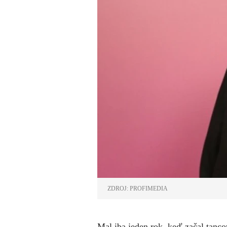
ZDROJ: PROFIMEDIA
Mal iba jeden rok, keď začal tanco