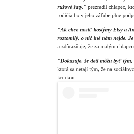
ružové šaty,"
prezradil chlapec, kt
rodičia ho v jeho záľube plne pod
"Ak chce nosiť kostýmy Elsy a Ann
roztomilý, o nič iné nám nejde. Je
a zdôrazňuje, že za malým chlapcom
"Dokazuje, že deti môžu byť tým,
ktorá sa netají tým, že na sociálny
kritikou.