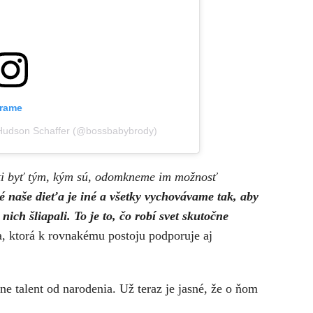
grame
y Hudson Schaffer (@bossbabybrody)
i byť tým, kým sú, odomkneme im možnosť
é naše dieťa je iné a všetky vychovávame tak, aby
nich šliapali. To je to, čo robí svet skutočne
 ktorá k rovnakému postoju podporuje aj
ne talent od narodenia. Už teraz je jasné, že o ňom