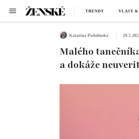
TRENDY
VLASY &
Katarína Podolinská
29.5.202
Malého tanečníka 
a dokáže neuverit