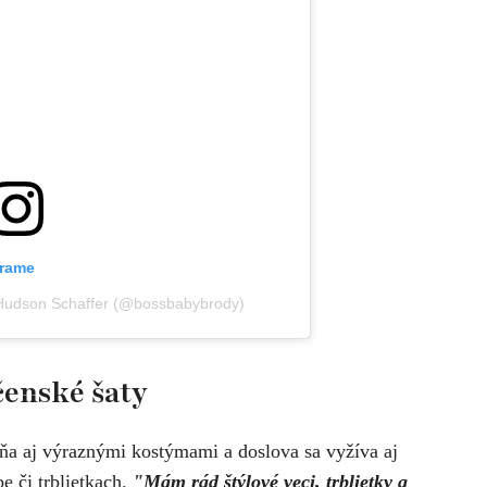
grame
y Hudson Schaffer (@bossbabybrody)
včenské šaty
ĺňa aj výraznými kostýmami a doslova sa vyžíva aj
e či trblietkach.
"Mám rád štýlové veci, trblietky a