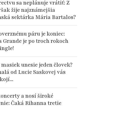
ectvu sa neplánuje vrátiť: Z
však žije najznámejšia
nská sektárka Mária Bartalos?
overznému páru je koniec:
a Grande je po troch rokoch
ingle!
 masiek unesie jeden človek?
alá od Lucie Saskovej vás
ojí...
oncerty a nosí široké
enie: Čaká Rihanna tretie