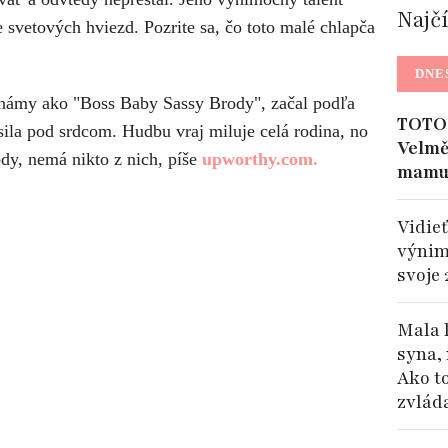
Najč
 svetových hviezd. Pozrite sa, čo toto malé chlapča
DNE
známy ako "Boss Baby Sassy Brody", začal podľa
TOTO 
la pod srdcom. Hudbu vraj miluje celá rodina, no
Velmě
dy, nemá nikto z nich, píše
upworthy.com.
mamu
Vidieť
výnim
svoje 
Mala 
syna, 
Ako t
zvlád