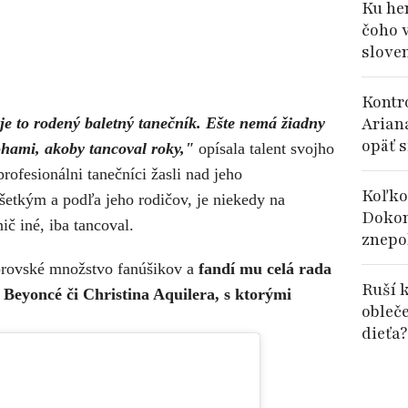
Ku her
čoho 
slove
Kontr
Arian
 je to rodený baletný tanečník. Ešte nemá žiadny
opäť s
ohami, akoby tancoval roky,"
opísala talent svojho
rofesionálni tanečníci žasli nad jeho
Koľko
šetkým a podľa jeho rodičov, je niekedy na
Dokon
nič iné, iba tancoval.
znepok
brovské množstvo fanúšikov a
fandí mu celá rada
Ruší k
j Beyoncé či Christina Aquilera, s ktorými
obleč
dieťa?