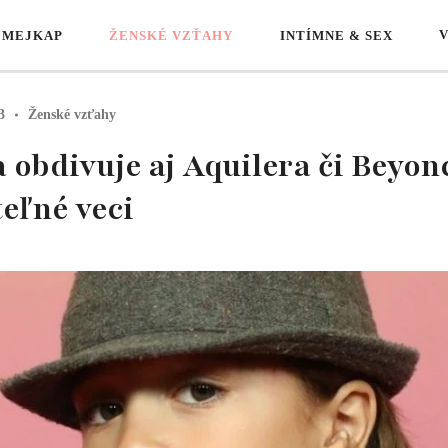
 MEJKAP
ŽENSKÉ VZŤAHY
INTÍMNE & SEX
3
Ženské vzťahy
obdivuje aj Aquilera či Beyonc
eľné veci