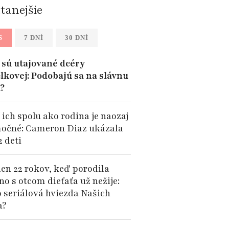
ítanejšie
S
7 DNÍ
30 DNÍ
sú utajované dcéry
lkovej: Podobajú sa na slávnu
?
 ich spolu ako rodina je naozaj
očné: Cameron Diaz ukázala
2 deti
len 22 rokov, keď porodila
no s otcom dieťaťa už nežije:
o seriálová hviezda Našich
a?