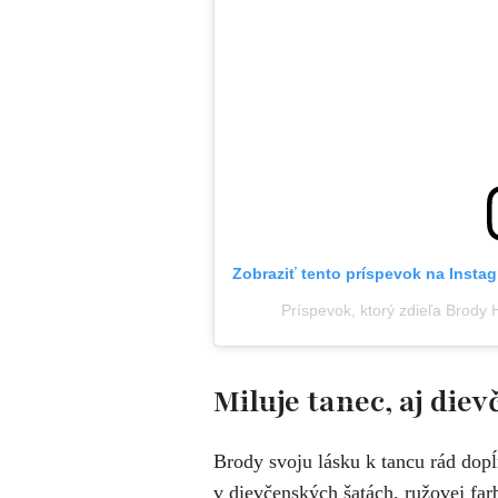
Zobraziť tento príspevok na Insta
Príspevok, ktorý zdieľa Brod
Miluje tanec, aj die
Brody svoju lásku k tancu rád dop
v dievčenských šatách, ružovej farb