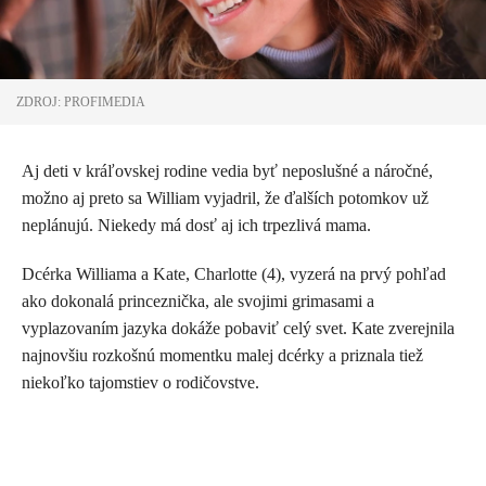
ZDROJ: PROFIMEDIA
Aj deti v kráľovskej rodine vedia byť neposlušné a náročné,
možno aj preto sa William vyjadril, že ďalších potomkov už
neplánujú. Niekedy má dosť aj ich trpezlivá mama.
Dcérka Williama a Kate, Charlotte (4), vyzerá na prvý pohľad
ako dokonalá princeznička, ale svojimi grimasami a
vyplazovaním jazyka dokáže pobaviť celý svet. Kate zverejnila
najnovšiu rozkošnú momentku malej dcérky a priznala tiež
niekoľko tajomstiev o rodičovstve.