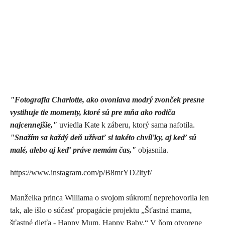
"Fotografia Charlotte, ako ovoniava modrý zvonček presne
vystihuje tie momenty, ktoré sú pre mňa ako rodiča
najcennejšie,"
uviedla Kate k záberu, ktorý sama nafotila.
"Snažím sa každý deň užívať si takéto chvíľky, aj keď sú
malé, alebo aj keď práve nemám čas,"
objasnila.
https://www.instagram.com/p/B8mrYD2ltyf/
Manželka princa Williama o svojom súkromí neprehovorila len
tak, ale išlo o súčasť propagácie projektu „Šťastná mama,
šťastné dieťa - Happy Mum, Happy Baby.“ V ňom otvorene