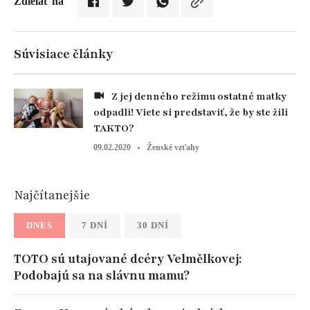
Zdielať na
Súvisiace články
Z jej denného režimu ostatné matky
odpadli! Viete si predstaviť, že by ste žili
TAKTO?
09.02.2020
Ženské vzťahy
Najčítanejšie
DNES
7 DNÍ
30 DNÍ
TOTO sú utajované dcéry Velmělkovej:
Podobajú sa na slávnu mamu?