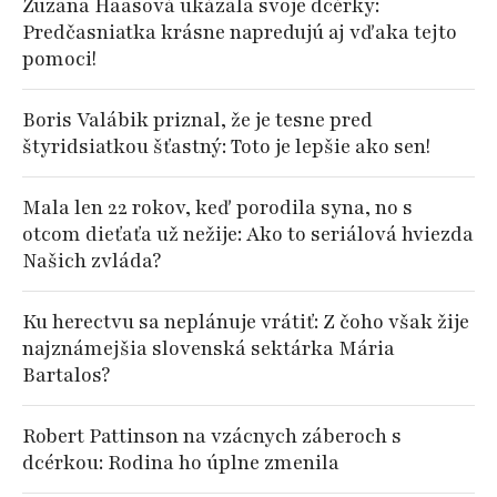
Zuzana Haasová ukázala svoje dcérky:
Predčasniatka krásne napredujú aj vďaka tejto
pomoci!
Boris Valábik priznal, že je tesne pred
štyridsiatkou šťastný: Toto je lepšie ako sen!
Mala len 22 rokov, keď porodila syna, no s
otcom dieťaťa už nežije: Ako to seriálová hviezda
Našich zvláda?
Ku herectvu sa neplánuje vrátiť: Z čoho však žije
najznámejšia slovenská sektárka Mária
Bartalos?
Robert Pattinson na vzácnych záberoch s
dcérkou: Rodina ho úplne zmenila