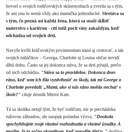
hovorí o svojich rodičovských skúsenostiach a zverila sa s tým,
že ani ona to nemá vždy ako mamička jednoduché.
Stretáva sa
s tým, čo pozná asi každá žena, ktorá sa snaží skĺbiť
materstvo s kariérou - cíti totiž pocit viny zakaždým, keď
odchádza od svojich detí.
Navyše kvôli kráľovským povinnostiam musí aj cestovať, a tak
svojich miláčikov – Georga, Charlotte aj Louisa občas nevidí
dlhú dobu. Často sa jej dokonca stáva, že sa deti pýtajú, prečo
od nich odchádza.
"Stáva sa to pravidelne. Dokonca dnes
ráno, keď som ich išla vyzdvihnúť zo školy, tak mi George a
Charlotte povedali: „Mami, ako si nás ráno mohla nechať v
škole?"
cituje denník Mirror Kate.
Tá sa skrátka netají tým, že byť rodičom, nie je prechádzka
ružovou záhradou, ale naopak poriadna výzva.
"Dookola
spochybňujete svoje vlastné rozhodnutia a vlastné úsudky. A
myslím, že to začne okamihom, keď porodíte dieťa, "
dodáva