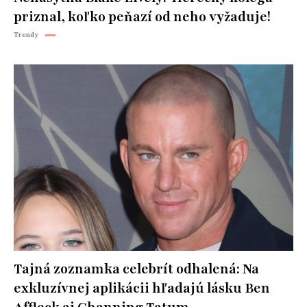
priznal, koľko peňazí od neho vyžaduje!
Trendy
Tajná zoznamka celebrít odhalená: Na
exkluzívnej aplikácii hľadajú lásku Ben