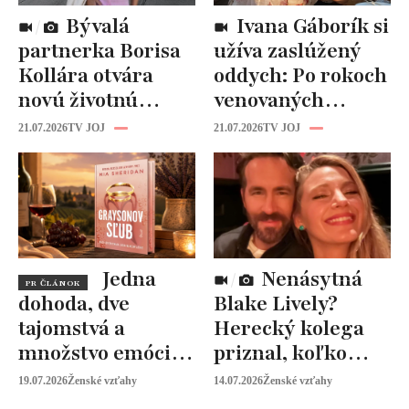
Bývalá
Ivana Gáborík si
partnerka Borisa
užíva zaslúžený
Kollára otvára
oddych: Po rokoch
novú životnú
venovaných
kapitolu: Laura
rodine prišiel čas
21.07.2026
TV JOJ
21.07.2026
TV JOJ
Vizváryová ide
na seba
pomáhať ženám
Jedna
Nenásytná
PR ČLÁNOK
dohoda, dve
Blake Lively?
tajomstvá a
Herecký kolega
množstvo emócií.
priznal, koľko
Mia Sheridan a
peňazí od neho
19.07.2026
Ženské vzťahy
14.07.2026
Ženské vzťahy
Graysonov sľub
vyžaduje!