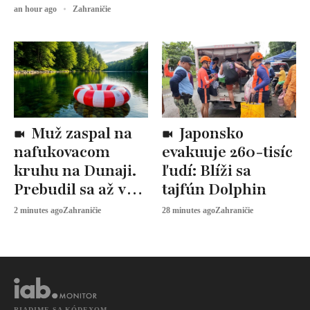
an hour ago
Zahraničie
Muž zaspal na
Japonsko
nafukovacom
evakuuje 260-tisíc
kruhu na Dunaji.
ľudí: Blíži sa
Prebudil sa až v
tajfún Dolphin
Rumunsku
2 minutes ago
Zahraničie
28 minutes ago
Zahraničie
RIADIME SA KÓDEXOM