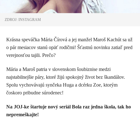
ZDROJ: INSTAGRAM
Krásna speváčka Mária Čírová a jej manžel Maroš Kachút sa už
o pár mesiacov stanú opäť rodičmi! Šťastnú novinku zatiaľ pred
verejnosťou tajili. Prečo?
Mária a Maroš patria v slovenskom šoubiznise medzi
najstabilnejšie páry, ktoré žijú spokojný život bez škandálov.
Spolu vychovávajú synčeka Huga a dcérku Zoe, ktorým
čoskoro pribudne súrodenec!
Na JOJ-ke štartuje nový seriál Bola raz jedna škola, tak ho
nepremeškajte!