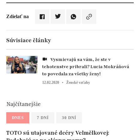
Zdielať na
Súvisiace články
Vysmievajú sa vám, že ste v
tehotenstve pribrali? Lucia Mokráňová
to povedala za všetky ženy!
12.02.2020
Ženské vzťahy
Najčítanejšie
DNES
7 DNÍ
30 DNÍ
TOTO sú utajované dcéry Velmělkovej: