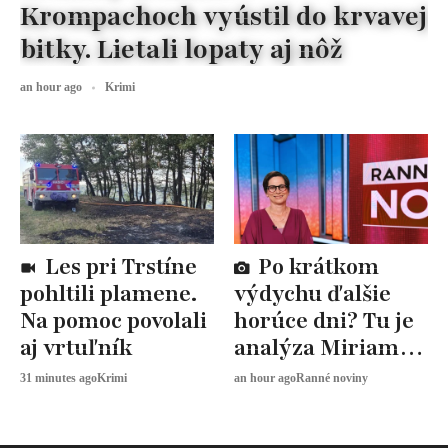
Krompachoch vyústil do krvavej
bitky. Lietali lopaty aj nôž
an hour ago
Krimi
Les pri Trstíne
Po krátkom
pohltili plamene.
výdychu ďalšie
Na pomoc povolali
horúce dni? Tu je
aj vrtuľník
analýza Miriam
JAROŠOVEJ
31 minutes ago
Krimi
an hour ago
Ranné noviny