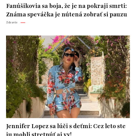
Fanúšikovia sa boja, že je na pokraji smrti:
Známa speváčka je nútená zobrať si pauzu
Zdravie
Jennifer Lopez sa lúči s deťmi: Cez leto ste
ju mohli stretnúť aj vy!