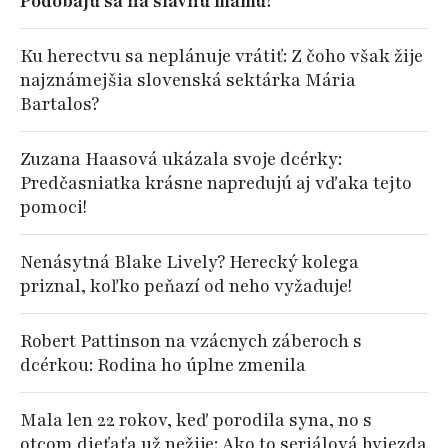
Podobajú sa na slávnu mamu?
Ku herectvu sa neplánuje vrátiť: Z čoho však žije
najznámejšia slovenská sektárka Mária
Bartalos?
Zuzana Haasová ukázala svoje dcérky:
Predčasniatka krásne napredujú aj vďaka tejto
pomoci!
Nenásytná Blake Lively? Herecký kolega
priznal, koľko peňazí od neho vyžaduje!
Robert Pattinson na vzácnych záberoch s
dcérkou: Rodina ho úplne zmenila
Mala len 22 rokov, keď porodila syna, no s
otcom dieťaťa už nežije: Ako to seriálová hviezda