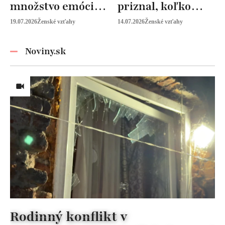
množstvo emócií.
priznal, koľko
Mia Sheridan a
peňazí od neho
19.07.2026
Ženské vzťahy
14.07.2026
Ženské vzťahy
Graysonov sľub
vyžaduje!
Noviny.sk
Rodinný konflikt v