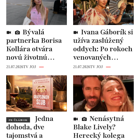
Bývalá
Ivana Gáborík si
partnerka Borisa
užíva zaslúžený
Kollára otvára
oddych: Po rokoch
novú životnú
venovaných
kapitolu: Laura
rodine prišiel čas
21.07.2026
TV JOJ
21.07.2026
TV JOJ
Vizváryová ide
na seba
pomáhať ženám
Jedna
Nenásytná
PR ČLÁNOK
dohoda, dve
Blake Lively?
tajomstvá a
Herecký kolega