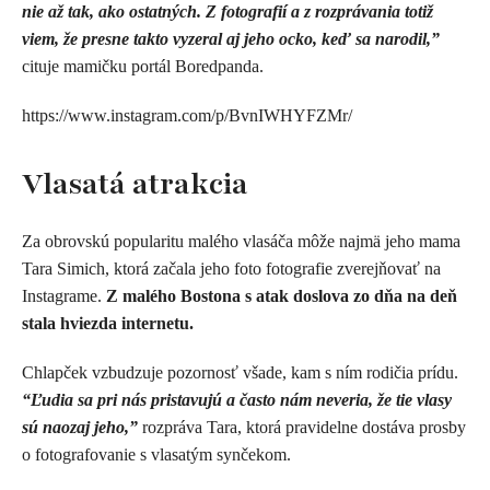
nie až tak, ako ostatných. Z fotografií a z rozprávania totiž
viem, že presne takto vyzeral aj jeho ocko, keď sa narodil,”
cituje mamičku portál Boredpanda.
https://www.instagram.com/p/BvnIWHYFZMr/
Vlasatá atrakcia
Za obrovskú popularitu malého vlasáča môže najmä jeho mama
Tara Simich, ktorá začala jeho foto fotografie zverejňovať na
Instagrame.
Z malého Bostona s atak doslova zo dňa na deň
stala hviezda internetu.
Chlapček vzbudzuje pozornosť všade, kam s ním rodičia prídu.
“Ľudia sa pri nás pristavujú a často nám neveria, že tie vlasy
sú naozaj jeho,”
rozpráva Tara, ktorá pravidelne dostáva prosby
o fotografovanie s vlasatým synčekom.