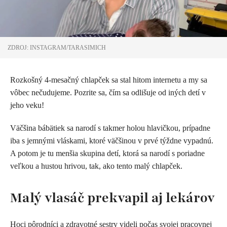
ZDROJ: INSTAGRAM/TARASIMICH
Rozkošný 4-mesačný chlapček sa stal hitom internetu a my sa
vôbec nečudujeme. Pozrite sa, čím sa odlišuje od iných detí v
jeho veku!
Väčšina bábätiek sa narodí s takmer holou hlavičkou, prípadne
iba s jemnými vláskami, ktoré väčšinou v prvé týždne vypadnú.
A potom je tu menšia skupina detí, ktorá sa narodí s poriadne
veľkou a hustou hrivou, tak, ako tento malý chlapček.
Malý vlasáč prekvapil aj lekárov
Hoci pôrodníci a zdravotné sestry videli počas svojej pracovnej