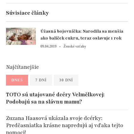
Súvisiace články
Úžasná bojovníčka: Narodila sa menšia
ako balíček cukru, teraz oslavuje 1 rok
09.04.2019
Ženské vzťahy
Najčítanejšie
DNES
7 DNÍ
30 DNÍ
TOTO sú utajované dcéry Velmělkovej:
Podobajú sa na slávnu mamu?
Zuzana Haasová ukázala svoje dcérky:
Predčasniatka krásne napredujú aj vďaka tejto
pomoci!