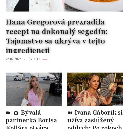
Hana Gregorová prezradila
recept na dokonalý segedín:
Tajomstvo sa ukrýva v tejto
ingrediencii
26.07.2026
TV JOJ
Bývalá
Ivana Gáborík si
partnerka Borisa
užíva zaslúžený
Kollára otvára
oddych: Po rokoch