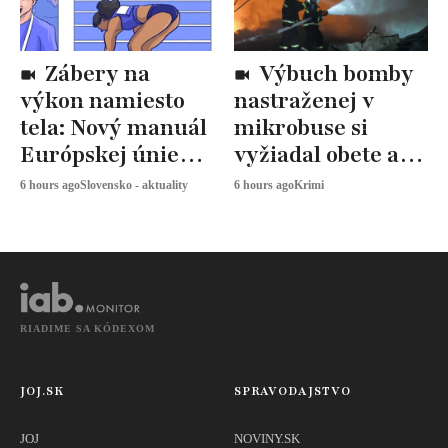
Zábery na
Výbuch bomby
výkon namiesto
nastraženej v
tela: Nový manuál
mikrobuse si
Európskej únie
vyžiadal obete a
určuje, ako
zranených
6 hours ago
Slovensko - aktuality
6 hours ago
Krimi
snímať
športovkyne
RIADIME SA KÓDEXOM
JOJ.SK
SPRAVODAJSTVO
JOJ
NOVINY.SK