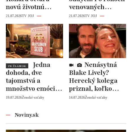
novú životnú
venovaných
kapitolu: Laura
rodine prišiel čas
21.07.2026
TV JOJ
21.07.2026
TV JOJ
Vizváryová ide
na seba
pomáhať ženám
Jedna
Nenásytná
PR ČLÁNOK
dohoda, dve
Blake Lively?
tajomstvá a
Herecký kolega
množstvo emócií.
priznal, koľko
Mia Sheridan a
peňazí od neho
19.07.2026
Ženské vzťahy
14.07.2026
Ženské vzťahy
Graysonov sľub
vyžaduje!
Noviny.sk