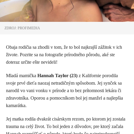
ZDROJ: PROFIMEDIA
Obaja rodičia sa zhodli v tom, že to bol najkrajší zážitok v ich
živote. Pozrite sa na fotografie prírodného pôrodu, aké ste
doteraz určite ešte nevideli!
Mladá mamička
Hannah Taylor (23)
z Kalifornie porodila
svoje prvé dieťa naozaj netradičným spôsobom. Jej synček sa
narodil vo vani vonku v prírode a to bez prítomnosti lekára či
zdravotníka. Oporou a pomocníkom bol jej manžel a najlepšia
kamarátka.
Jej matka rodila dvakrát cisárskym rezom, po ktorom jej zostala
trauma na celý život. To bol jeden z dôvodov, pre ktorý začala
Hannah rozmýšľať o pôrode, ktorý bude čo najprirodzenejší.