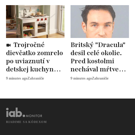
Trojročné
Britský "Dracula"
dievčatko zomrelo
desil celé okolie.
po uviaznutí v
Pred kostolmi
detskej kuchynke.
nechával mŕtve
Vyšetrovanie
zvieratá
9 minutes ago
Zahraničie
9 minutes ago
Zahraničie
pokračuje
RIADIME SA KÓDEXOM