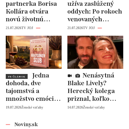
partnerka Borisa
užíva zaslúžený
Kollára otvára
oddych: Po rokoch
novú životnú
venovaných
kapitolu: Laura
rodine prišiel čas
21.07.2026
TV JOJ
21.07.2026
TV JOJ
Vizváryová ide
na seba
pomáhať ženám
Jedna
Nenásytná
PR ČLÁNOK
dohoda, dve
Blake Lively?
tajomstvá a
Herecký kolega
množstvo emócií.
priznal, koľko
Mia Sheridan a
peňazí od neho
19.07.2026
Ženské vzťahy
14.07.2026
Ženské vzťahy
Graysonov sľub
vyžaduje!
Noviny.sk