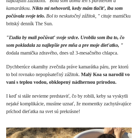
najkrajším zážitkom.
"Bola som doma len s partnerom a
kamarátkou.
Nikto mi nehovoril, kedy mám tlačiť, iba som
počúvala svoje telo.
Bol to neskutočný zážitok, "
cituje mamičku
britský denník The Sun.
"Ľudia by mali počúvať svoje srdce. Urobila som iba to, čo
som pokladala za najlepšie pre mňa a pre moje dieťatko, "
dodala mamička zdravého, dnes už 3-mesačného chlapca.
Dychberúce okamihy zvečnila práve kamarátka páru, pre ktorú
to bol rovnako nepopísateľný zážitok.
Malý
Koa sa narodil vo
vani s teplou vodou, obklopený nádhernou prírodou.
I keď si stále nevieme predstaviť, čo by robili, keby sa vyskytli
nejaké komplikácie, musíme uznať, že momentky zachytávajúce
príchod dieťatka na svet sú prekrásne!