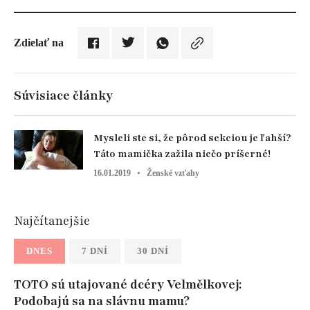
Zdielať na
Súvisiace články
Mysleli ste si, že pôrod sekciou je ľahší?
Táto mamička zažila niečo príšerné!
16.01.2019
Ženské vzťahy
Najčítanejšie
DNES
7 DNÍ
30 DNÍ
TOTO sú utajované dcéry Velmělkovej:
Podobajú sa na slávnu mamu?