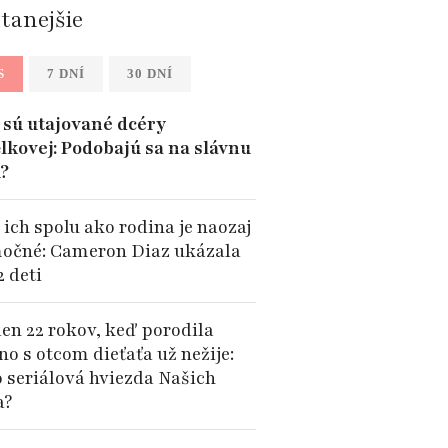
ítanejšie
S
7 DNÍ
30 DNÍ
sú utajované dcéry
lkovej: Podobajú sa na slávnu
?
 ich spolu ako rodina je naozaj
očné: Cameron Diaz ukázala
2 deti
len 22 rokov, keď porodila
no s otcom dieťaťa už nežije:
o seriálová hviezda Našich
a?