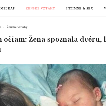
 MEJKAP
ŽENSKÉ VZŤAHY
INTÍMNE & SEX
9
Ženské vzťahy
 očiam: Žena spoznala dcéru, k
u