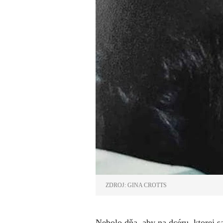
ZDROJ: GINA CROTTS
Nebolo dňa, aby na dcéru, ktorej 