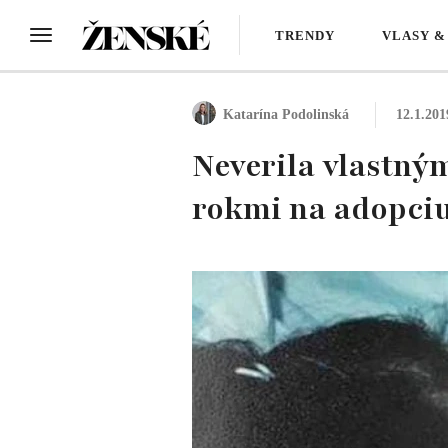
TRENDY
VLASY &
Katarína Podolinská
12.1.201
Neverila vlastným
rokmi na adopci