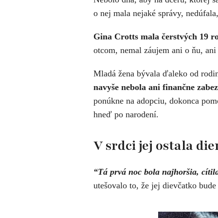
o nej mala nejaké správy, nedúfala,
Gina Crotts mala čerstvých 19 rok
otcom, nemal záujem ani o ňu, ani 
Mladá žena bývala ďaleko od rodi
navyše nebola ani finančne zabe
ponúkne na adopciu, dokonca pomoc
hneď po narodení.
V srdci jej ostala die
“Tá prvá noc bola najhoršia, cíti
utešovalo to, že jej dievčatko bud