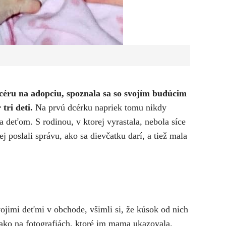
dcéru na adopciu, spoznala sa so svojím budúcim
tri deti.
Na prvú dcérku napriek tomu nikdy
 deťom. S rodinou, v ktorej vyrastala, nebola síce
ej poslali správu, ako sa dievčatku darí, a tiež mala
ojimi deťmi v obchode, všimli si, že kúsok od nich
, ako na fotografiách, ktoré im mama ukazovala.