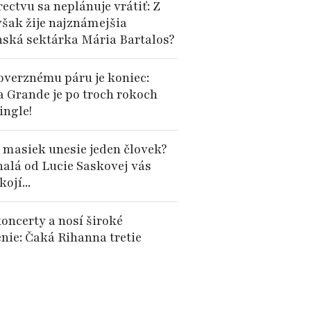
ectvu sa neplánuje vrátiť: Z
však žije najznámejšia
nská sektárka Mária Bartalos?
overznému páru je koniec:
a Grande je po troch rokoch
ingle!
 masiek unesie jeden človek?
alá od Lucie Saskovej vás
ojí...
oncerty a nosí široké
enie: Čaká Rihanna tretie