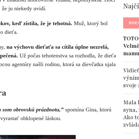
Najč
 že ju niekedy uvidí.
ov, keď zistila, že je tehotná.
Muž, ktorý bol
DNE
o dieťa.
TOTO 
Velmě
ny,
na výchovu dieťaťa sa cítila úplne nezrelá,
mamu
zpečená.
Už počas tehotenstva sa rozhodla, že dieťa
ou agentúry našli rodinu, ktorá sa dievčatka ujala
Vidieť
výnim
svoje 
ra
Mala 
syna, 
la som obrovskú prázdnotu,”
spomína Gina, ktorú
Ako t
e vyrastať obklopené láskou.
zvlád