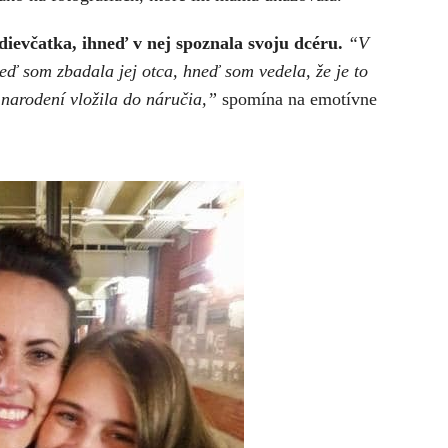
ievčatka, ihneď v nej spoznala svoju dcéru.
“V
keď som zbadala jej otca, hneď som vedela, že je to
narodení vložila do náručia,”
spomína na emotívne