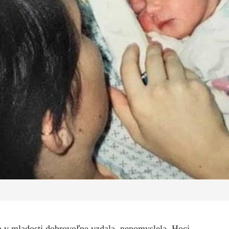
sa v mladosti dobrovoľne vzdala, nepomyslela. Hoci