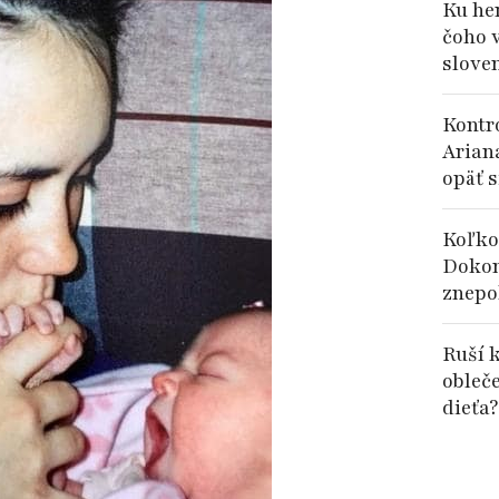
Ku her
čoho 
slove
Kontr
Arian
opäť s
Koľko
Dokon
znepok
Ruší k
obleč
dieťa?