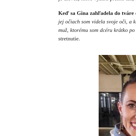
Keď sa Gina zahľadela do tváre d
jej očiach som videla svoje oči, a 
muž, ktorému som dcéru krátko po 
stretnutie.