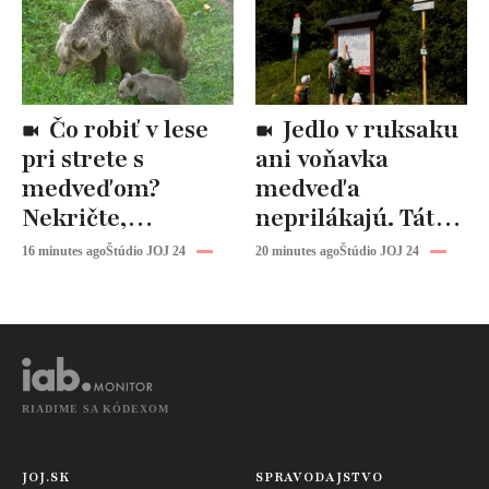
Čo robiť v lese
Jedlo v ruksaku
pri strete s
ani voňavka
medveďom?
medveďa
Nekričte,
neprilákajú. Táto
odborník radí
častá chyba však
16 minutes ago
Štúdio JOJ 24
20 minutes ago
Štúdio JOJ 24
urobiť presný
môže
opak
RIADIME SA KÓDEXOM
JOJ.SK
SPRAVODAJSTVO