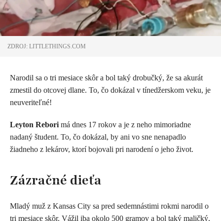
ZDROJ: LITTLETHINGS.COM
Narodil sa o tri mesiace skôr a bol taký drobučký, že sa akurát
zmestil do otcovej dlane. To, čo dokázal v tínedžerskom veku, je
neuveriteľné!
Leyton Rebori
má dnes 17 rokov a je z neho mimoriadne
nadaný študent. To, čo dokázal, by ani vo sne nenapadlo
žiadneho z lekárov, ktorí bojovali pri narodení o jeho život.
Zázračné dieťa
Mladý muž z Kansas City sa pred sedemnástimi rokmi narodil o
tri mesiace skôr. Vážil iba okolo 500 gramov a bol taký maličký,