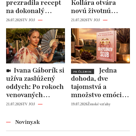
prezradila recept
Kollára otvára
na dokonalý
novú životnú
segedín:
kapitolu: Laura
26.07.2026
TV JOJ
21.07.2026
TV JOJ
Tajomstvo sa
Vizváryová ide
ukrýva v tejto
pomáhať ženám
ingrediencii
Ivana Gáborík si
Jedna
PR ČLÁNOK
užíva zaslúžený
dohoda, dve
oddych: Po rokoch
tajomstvá a
venovaných
množstvo emócií.
rodine prišiel čas
Mia Sheridan a
21.07.2026
TV JOJ
19.07.2026
Ženské vzťahy
na seba
Graysonov sľub
Noviny.sk