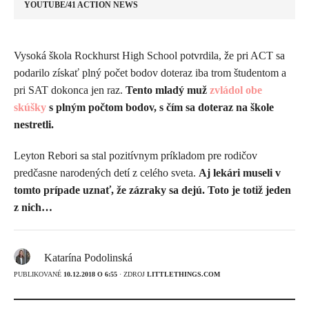
YOUTUBE/41 ACTION NEWS
Vysoká škola Rockhurst High School potvrdila, že pri ACT sa
podarilo získať plný počet bodov doteraz iba trom študentom a
pri SAT dokonca jen raz.
Tento mladý muž
zvládol obe
skúšky
s plným počtom bodov, s čím sa doteraz na škole
nestretli.
Leyton Rebori sa stal pozitívnym príkladom pre rodičov
predčasne narodených detí z celého sveta.
Aj lekári museli v
tomto prípade uznať, že zázraky sa dejú. Toto je totiž jeden
z nich…
Katarína Podolinská
PUBLIKOVANÉ
10.12.2018 O 6:55
· ZDROJ
LITTLETHINGS.COM