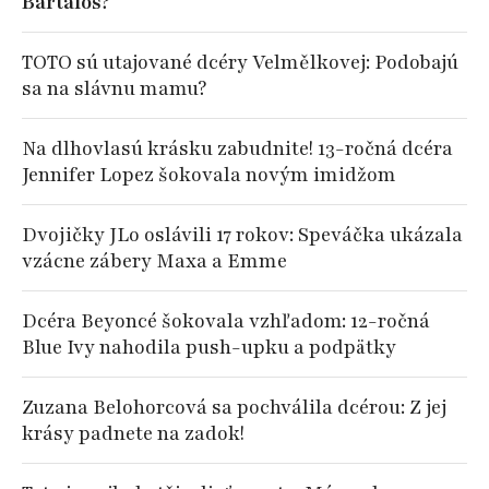
Bartalos?
TOTO sú utajované dcéry Velmělkovej: Podobajú
sa na slávnu mamu?
Na dlhovlasú krásku zabudnite! 13-ročná dcéra
Jennifer Lopez šokovala novým imidžom
Dvojičky JLo oslávili 17 rokov: Speváčka ukázala
vzácne zábery Maxa a Emme
Dcéra Beyoncé šokovala vzhľadom: 12-ročná
Blue Ivy nahodila push-upku a podpätky
Zuzana Belohorcová sa pochválila dcérou: Z jej
krásy padnete na zadok!