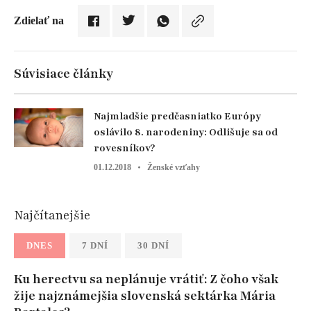
Zdielať na
Súvisiace články
Najmladšie predčasniatko Európy
oslávilo 8. narodeniny: Odlišuje sa od
rovesníkov?
01.12.2018
Ženské vzťahy
Najčítanejšie
DNES
7 DNÍ
30 DNÍ
Ku herectvu sa neplánuje vrátiť: Z čoho však
žije najznámejšia slovenská sektárka Mária