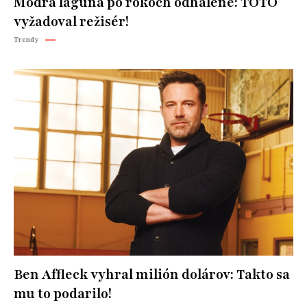
Modrá lagúna po rokoch odhalené: TOTO
vyžadoval režisér!
Trendy
Ben Affleck vyhral milión dolárov: Takto sa
mu to podarilo!