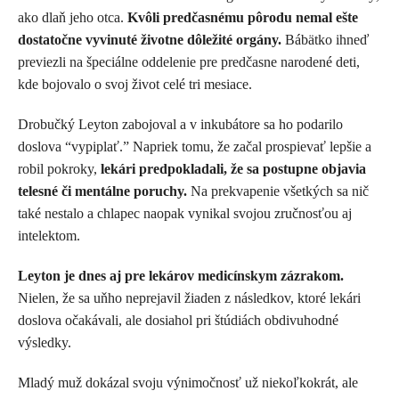
ako dlaň jeho otca.
Kvôli predčasnému pôrodu nemal ešte
dostatočne vyvinuté životne dôležité orgány.
Bábätko ihneď
previezli na špeciálne oddelenie pre predčasne narodené deti,
kde bojovalo o svoj život celé tri mesiace.
Drobučký Leyton zabojoval a v inkubátore sa ho podarilo
doslova “vypiplať.” Napriek tomu, že začal prospievať lepšie a
robil pokroky,
lekári predpokladali, že sa postupne objavia
telesné či mentálne poruchy.
Na prekvapenie všetkých sa nič
také nestalo a chlapec naopak vynikal svojou zručnosťou aj
intelektom.
Leyton je dnes aj pre lekárov medicínskym zázrakom.
Nielen, že sa uňho neprejavil žiaden z následkov, ktoré lekári
doslova očakávali, ale dosiahol pri štúdiách obdivuhodné
výsledky.
Mladý muž dokázal svoju výnimočnosť už niekoľkokrát, ale