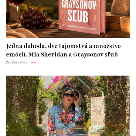
Jedna dohoda, dve tajomstvá a množstvo
emócií. Mia Sheridan a Graysonov sľub
Ženské vzťahy