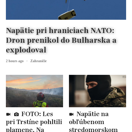
Napätie pri hraniciach NATO:
Dron prenikol do Bulharska a
explodoval
2 hours ago
Zahraničie
FOTO: Les
Napätie na
pri Trstíne pohltili
obľúbenom
plamene. Na
stredomorskom