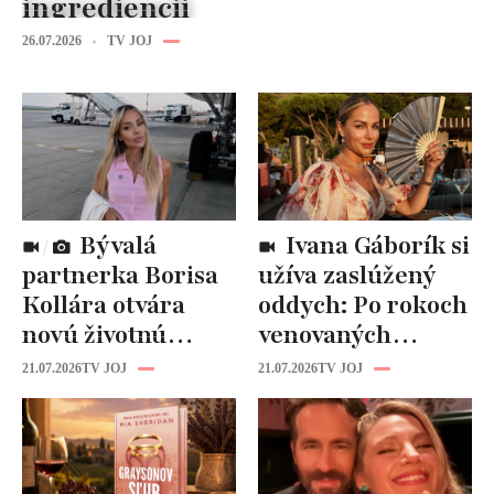
ingrediencii
26.07.2026
TV JOJ
Bývalá
Ivana Gáborík si
partnerka Borisa
užíva zaslúžený
Kollára otvára
oddych: Po rokoch
novú životnú
venovaných
kapitolu: Laura
rodine prišiel čas
21.07.2026
TV JOJ
21.07.2026
TV JOJ
Vizváryová ide
na seba
pomáhať ženám