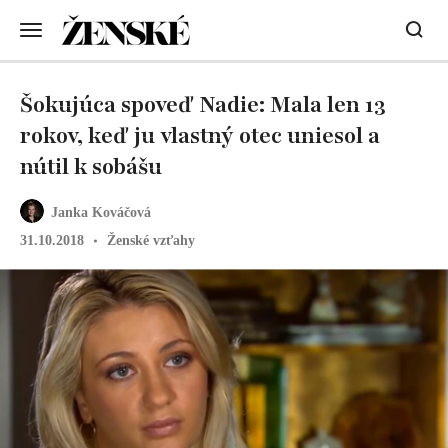
Šokujúca spoveď Nadie: Mala len 13
rokov, keď ju vlastný otec uniesol a
nútil k sobášu
Janka Kováčová
31.10.2018
Ženské vzťahy