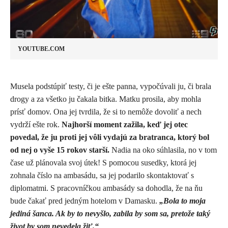
YOUTUBE.COM
​Musela podstúpiť testy, či je ešte panna, vypočúvali ju, či brala
drogy a za všetko ju čakala bitka. Matku prosila, aby mohla
prísť domov. Ona jej tvrdila, že si to nemôže dovoliť a nech
vydrží ešte rok.
Najhorší moment zažila, keď jej otec
povedal, že ju proti jej vôli vydajú za bratranca, ktorý bol
od nej o vyše 15 rokov starší.
Nadia na oko súhlasila, no v tom
čase už plánovala svoj útek! S pomocou susedky, ktorá jej
zohnala číslo na ambasádu, sa jej podarilo skontaktovať s
diplomatmi. S pracovníčkou ambasády sa dohodla, že na ňu
bude čakať pred jedným hotelom v Damasku.
„Bola to moja
jediná šanca. Ak by to nevyšlo, zabila by som sa, pretože taký
život by som nevedela žiť.“