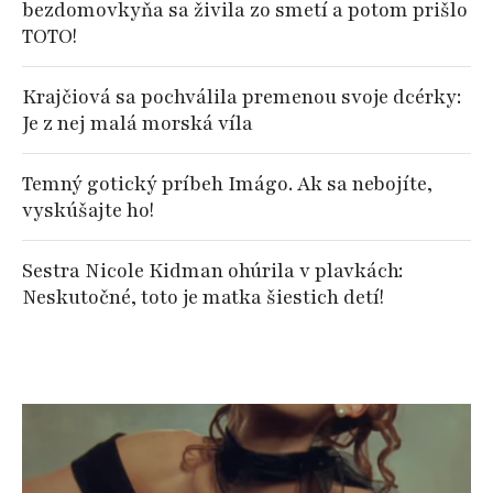
bezdomovkyňa sa živila zo smetí a potom prišlo
TOTO!
Krajčiová sa pochválila premenou svoje dcérky:
Je z nej malá morská víla
Temný gotický príbeh Imágo. Ak sa nebojíte,
vyskúšajte ho!
Sestra Nicole Kidman ohúrila v plavkách:
Neskutočné, toto je matka šiestich detí!