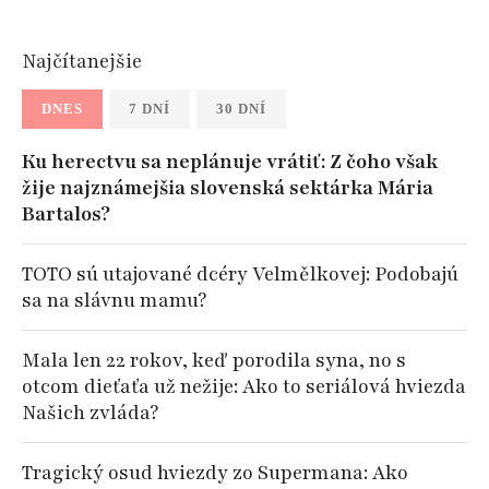
Najčítanejšie
DNES
7 DNÍ
30 DNÍ
Ku herectvu sa neplánuje vrátiť: Z čoho však
žije najznámejšia slovenská sektárka Mária
Bartalos?
TOTO sú utajované dcéry Velmělkovej: Podobajú
sa na slávnu mamu?
Mala len 22 rokov, keď porodila syna, no s
otcom dieťaťa už nežije: Ako to seriálová hviezda
Našich zvláda?
Tragický osud hviezdy zo Supermana: Ako