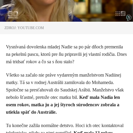
ZDROJ: YOUTUBE.COM
Vysnívaná dovolenka mladej Nadie sa po pár dňoch premenila
na pekelnú pascu, ktorú pre ňu pripravili jej vlastní rodičia. Dnes
má tridsať rokov a čo sa s ňou stalo?
Všetko sa začalo nie práve vydareným manželstvom Nadiinej
matky. Tá sa v rodnej Austrálii zamilovala do Mohameda.
Spoločne sa presťahovali do Saudskej Arábii. Manželstvo však
nebolo šťastné, pretože otec matku bil.
Keď mala Nadia len
osem rokov, matka ju a jej štyroch súrodencov zobrala a
utiekla späť do Austrálie.
Tu konečne zažila normálne detstvo. Hoci ich otec kontaktoval
telefonicky, nikdy za nimi neprišiel.
Keď mala 13 rokov,