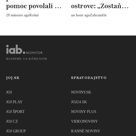
pomoc povolali aj
ostrove: „Zostaňte
vrtuľník
doma,“ vyhrážajú
29 minutes ago
Krimi
an hour ago
Zahraničie
sa ozbrojenci
RIADIME SA KÓDEXOM
JOJ.SK
SPRAVODAJSTVO
JOJ
NOVINY.SK
JOJ PLAY
JOJ24.SK
JOJ ŠPORT
NOVINY PLUS
JOJ CZ
VIDEONOVINY
JOJ GROUP
RANNÉ NOVINY