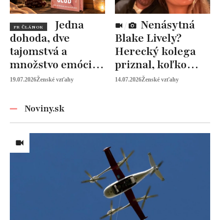
Jedna
Nenásytná
PR ČLÁNOK
dohoda, dve
Blake Lively?
tajomstvá a
Herecký kolega
množstvo emócií.
priznal, koľko
Mia Sheridan a
peňazí od neho
19.07.2026
Ženské vzťahy
14.07.2026
Ženské vzťahy
Graysonov sľub
vyžaduje!
Noviny.sk