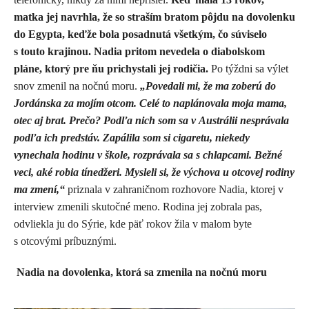
matka jej navrhla, že so straším bratom pôjdu na dovolenku
do Egypta, keďže bola posadnutá všetkým, čo súviselo
s touto krajinou. Nadia pritom nevedela o diabolskom
pláne, ktorý pre ňu prichystali jej rodičia.
Po týždni sa výlet
snov zmenil na nočnú moru.
„Povedali mi, že ma zoberú do
Jordánska za mojím otcom. Celé to naplánovala moja mama,
otec aj brat. Prečo? Podľa nich som sa v Austrálii nesprávala
podľa ich predstáv. Zapálila som si cigaretu, niekedy
vynechala hodinu v škole, rozprávala sa s chlapcami. Bežné
veci, aké robia tínedžeri. Mysleli si, že výchova u otcovej rodiny
ma zmení,“
priznala v zahraničnom rozhovore Nadia, ktorej v
interview zmenili skutočné meno. Rodina jej zobrala pas,
odvliekla ju do Sýrie, kde päť rokov žila v malom byte
s otcovými príbuznými.
Nadia na dovolenka, ktorá sa zmenila na nočnú moru