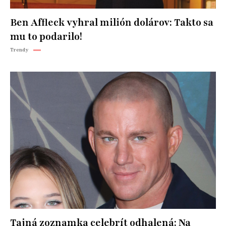
Ben Affleck vyhral milión dolárov: Takto sa
mu to podarilo!
Trendy
Tajná zoznamka celebrít odhalená: Na