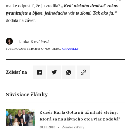
matke odpustiť, že ju zradila?
„Keď niekoho dvadsať rokov
tyranizujete a bijete, jednoducho vás to zlomí. Tak ako ju,“
dodala na záver.
Janka Kováčová
PUBLIKOVANÉ
31.10.2018 O 7:00
· ZDROJ
CHANNEL9
Zdielať na
Súvisiace články
Z dcér Karla Gotta sú už mladé slečny:
Ktorá sa na slávneho otca viac podobá?
30.10.2018
Ženské vzťahy