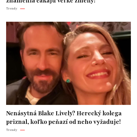
znamenia čakajú veľké zmeny?
Trendy
Nenásytná Blake Lively? Herecký kolega
priznal, koľko peňazí od neho vyžaduje!
Trendy