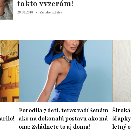
takto vyzerám!
29.08.2018
Ženské vzťahy
Porodila 7 detí, teraz radí ženám
Široká
arilo!
ako na dokonalú postavu ako má
šľapky
ona: Zvládnete to aj doma!
letný o