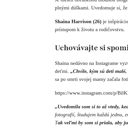
plnými dúškami. Uvedomuje si, že 
Shaina Harrison (26)
je inšpiráci
prístupom k životu a rodičovstvu.
Uchovávajte si spom
Shaina nedávno na Instagrame vyzva
deťmi.
„Chvíle, kým sú deti malé,
sa po smrti svojej mamy začala fot
https://www.instagram.com/p/BilK
„Uvedomila som si to až vtedy, 
fotografií, študujem každú jednu, 
T
ak veľmi by som si priala, aby 