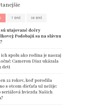
ítanejšie
S
7 DNÍ
30 DNÍ
sú utajované dcéry
lkovej: Podobajú sa na slávnu
?
 ich spolu ako rodina je naozaj
očné: Cameron Diaz ukázala
2 deti
len 22 rokov, keď porodila
no s otcom dieťaťa už nežije:
o seriálová hviezda Našich
a?