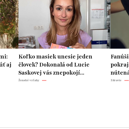
mi:
Koľko masiek unesie jeden
Fanúšik
úť aj
človek? Dokonalá od Lucie
pokraj
Saskovej vás znepokojí...
nútená
Ženské vzťahy
Zdravie