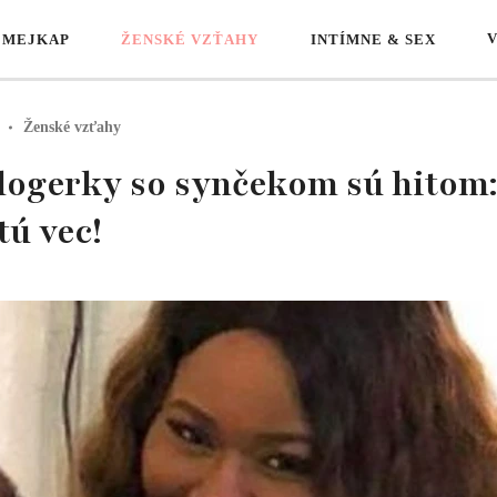
 MEJKAP
ŽENSKÉ VZŤAHY
INTÍMNE & SEX
Ženské vzťahy
blogerky so synčekom sú hito
tú vec!