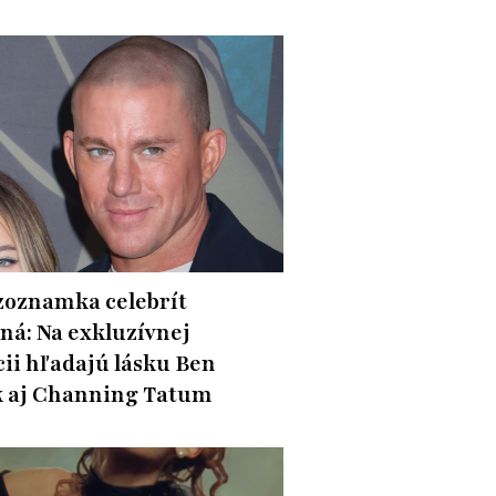
zoznamka celebrít
ná: Na exkluzívnej
cii hľadajú lásku Ben
k aj Channing Tatum