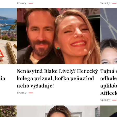
Trendy
Trendy
Nenásytná Blake Lively? Herecký
Tajná 
šia
kolega priznal, koľko peňazí od
odhale
neho vyžaduje!
apliká
Afflec
Trendy
Trendy