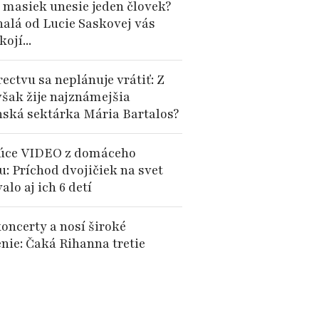
 masiek unesie jeden človek?
alá od Lucie Saskovej vás
ojí...
ectvu sa neplánuje vrátiť: Z
však žije najznámejšia
nská sektárka Mária Bartalos?
úce VIDEO z domáceho
u: Príchod dvojičiek na svet
alo aj ich 6 detí
oncerty a nosí široké
enie: Čaká Rihanna tretie