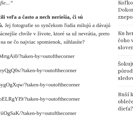
Koľko
fie...“
Dokon
znepok
li veľa a často a nech neriešia, či sú
ú.
Jej fotografie so synčekom ľudia milujú a dávajú
Ku her
ácnejšie chvíle v živote, ktoré sa už nevrátia, preto
čoho 
 na ne čo najviac spomienok, súhlasíte?
slove
MrtgAi0/?taken-by=outofthecorner
Šokuj
leyQgQ0s/?taken-by=outofthecorner
pôrod
sledov
6ygOgXqw/?taken-by=outofthecorner
Ruší k
pELRgYI9/?taken-by=outofthecorner
obleč
dieťa?
viiOgSaK/?taken-by=outofthecorner