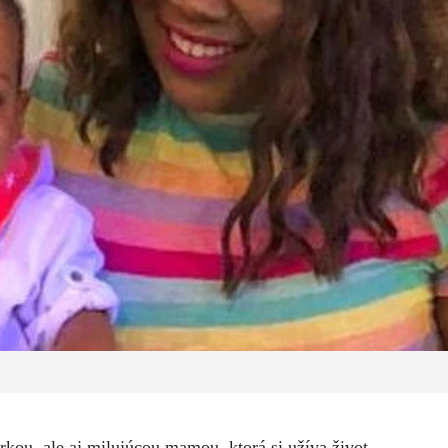
kou, ale aj milujúcou mamou, ktorá si užíva život