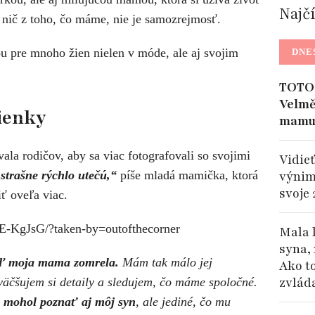
Najč
nič z toho, čo máme, nie je samozrejmosť.
ou pre mnoho žien nielen v móde, ale aj svojim
DNE
TOTO 
Velmě
ienky
mamu
la rodičov, aby sa viac fotografovali so svojimi
Vidieť
 strašne rýchlo utečú,“
píše mladá mamička, ktorá
výnim
svoje 
iť oveľa viac.
E-KgJsG/?taken-by=outofthecorner
Mala 
syna, 
keď moja mama zomrela.
Mám tak málo jej
Ako t
zvlád
zväčšujem si detaily a sledujem, čo máme spoločné.
ju mohol poznať aj môj syn
, ale jediné, čo mu