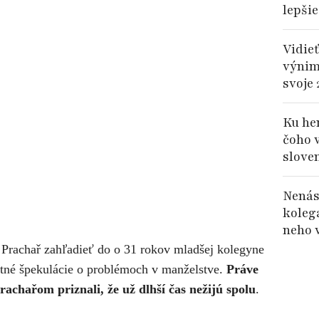
lepšie
Vidieť
výnim
svoje 
Ku her
čoho 
slove
Nenás
koleg
neho 
Prachař zahľadieť do o 31 rokov mladšej kolegyne
tné špekulácie o problémoch v manželstve.
Práve
rachařom priznali, že už
dlhší čas nežijú spolu
.