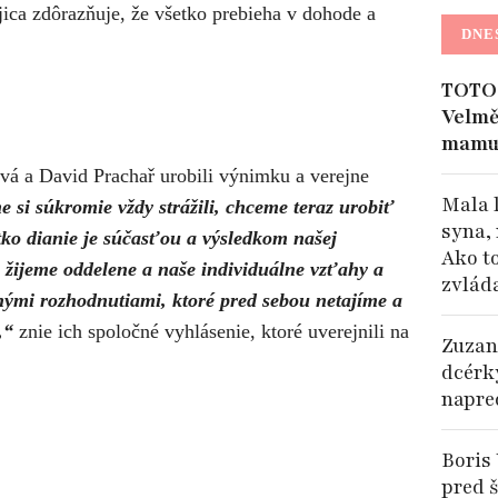
jica zdôrazňuje, že všetko prebieha v dohode a
DNE
TOTO 
Velmě
mamu
á a David Prachař urobili výnimku a verejne
Mala 
 si súkromie vždy strážili, chceme teraz urobiť
syna, 
tko dianie je súčasťou a výsledkom našej
Ako t
 žijeme oddelene a naše individuálne vzťahy a
zvlád
bnými rozhodnutiami, ktoré pred sebou netajíme a
,“
znie ich spoločné vyhlásenie, ktoré uverejnili na
Zuzan
dcérk
napre
Boris 
pred š