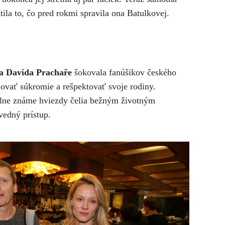
tila to, čo pred rokmi spravila ona Batulkovej.
a Davida Prachaře
šokovala fanúšikov českého
hovať súkromie a rešpektovať svoje rodiny.
álne známe hviezdy čelia bežným životným
vedný prístup.