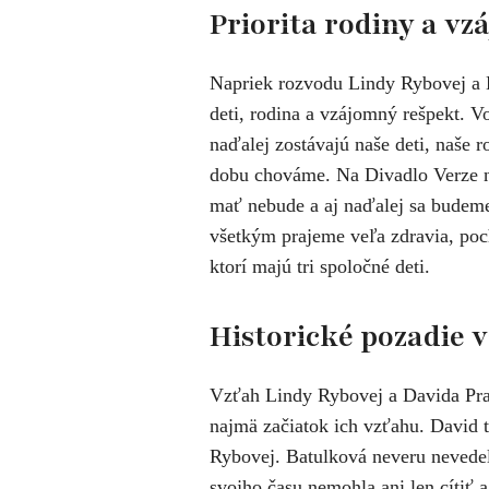
Priorita rodiny a v
Napriek rozvodu Lindy Rybovej a D
deti, rodina a vzájomný rešpekt. V
naďalej zostávajú naše deti, naše 
dobu chováme. Na Divadlo Verze n
mať nebude a aj naďalej sa budeme 
všetkým prajeme veľa zdravia, po
ktorí majú tri spoločné deti.
Historické pozadie 
Vzťah Lindy Rybovej a Davida Pra
najmä začiatok ich vzťahu. David 
Rybovej. Batulková neveru nevedel
svojho času nemohla ani len cítiť a