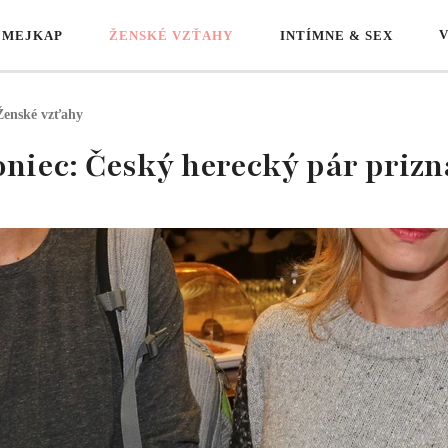
 MEJKAP
ŽENSKÉ VZŤAHY
INTÍMNE & SEX
Ženské vzťahy
oniec: Český herecký pár prizn