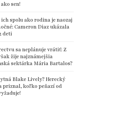
 ako sen!
 ich spolu ako rodina je naozaj
očné: Cameron Diaz ukázala
2 deti
ectvu sa neplánuje vrátiť: Z
však žije najznámejšia
nská sektárka Mária Bartalos?
ytná Blake Lively? Herecký
a priznal, koľko peňazí od
vyžaduje!