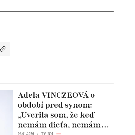
Adela VINCZEOVÁ o
období pred synom:
„Uverila som, že keď
nemám dieťa, nemám
hodnotu!”
06.01.2026
TV JOJ