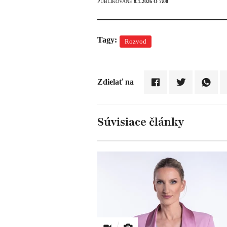
PUBLIKOVANÉ
8.1.2026 O 7:00
Tagy:
Rozvod
Zdielať na
Súvisiace články