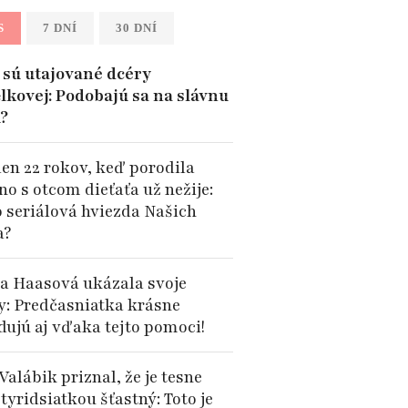
S
7 DNÍ
30 DNÍ
sú utajované dcéry
lkovej: Podobajú sa na slávnu
?
len 22 rokov, keď porodila
no s otcom dieťaťa už nežije:
o seriálová hviezda Našich
a?
a Haasová ukázala svoje
y: Predčasniatka krásne
dujú aj vďaka tejto pomoci!
Valábik priznal, že je tesne
tyridsiatkou šťastný: Toto je