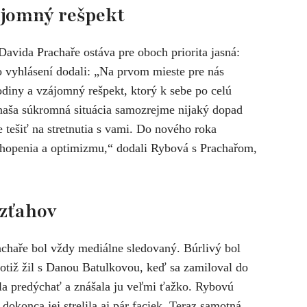
zájomný rešpekt
avida Prachaře ostáva pre oboch priorita jasná:
o vyhlásení dodali: „Na prvom mieste pre nás
rodiny a vzájomný rešpekt, ktorý k sebe po celú
aša súkromná situácia samozrejme nijaký dopad
tešiť na stretnutia s vami. Do nového roka
chopenia a optimizmu,“ dodali Rybová s Prachařom,
vzťahov
chaře bol vždy mediálne sledovaný. Búrlivý bol
totiž žil s Danou Batulkovou, keď sa zamiloval do
a predýchať a znášala ju veľmi ťažko. Rybovú
 dokonca jej strelila aj pár faciek. Teraz samotná