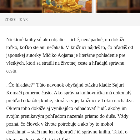
ZDROJ: IKAR
Niektoré knihy sú ako objatie – tiché, nenápadné, no dokážu
toľko, koľko ste ani nečakali. V knižnici nájdeš to, čo hľadáš od
japonskej autorky Mičiko Aojama je literárne pohladenie pre
všetkých, ktorí sa stratili na životnej ceste a hľadajú správnu
cestu.
„Čo hľadáte?“ Túto navonok obyčajnú otázku kladie Sajuri
Komači pomerne často. Ako správna knihovníčka má dokonalý
prehľad o každej knihe, ktorá sa v jej knižnici v Tokiu nachádza.
Okrem toho dokáže aj vynikajúco odhadovať ľudí, akoby im
svojím prenikavým pohľadom nazerala priamo do duše. Vždy
pozná, čo človek v živote potrebuje a ako by to mohol
dosiahnuť – stačí mu len odporučiť tú správnu knihu. Takú, o
ktorej ani len netušil, že ju hľadá.