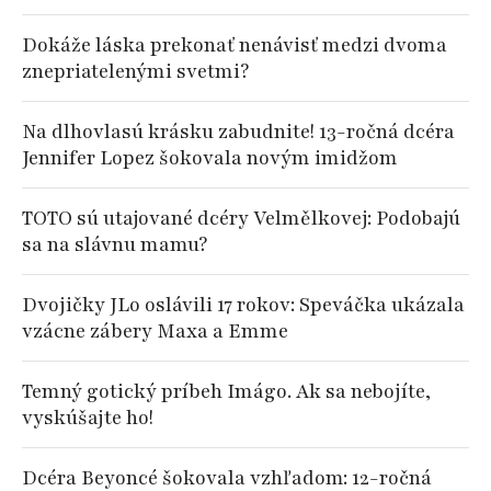
Dokáže láska prekonať nenávisť medzi dvoma
znepriatelenými svetmi?
Na dlhovlasú krásku zabudnite! 13-ročná dcéra
Jennifer Lopez šokovala novým imidžom
TOTO sú utajované dcéry Velmělkovej: Podobajú
sa na slávnu mamu?
Dvojičky JLo oslávili 17 rokov: Speváčka ukázala
vzácne zábery Maxa a Emme
Temný gotický príbeh Imágo. Ak sa nebojíte,
vyskúšajte ho!
Dcéra Beyoncé šokovala vzhľadom: 12-ročná