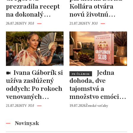
prezradila recept
Kollára otvára
na dokonalý
novú životnú
segedín:
kapitolu: Laura
26.07.2026
TV JOJ
21.07.2026
TV JOJ
Tajomstvo sa
Vizváryová ide
ukrýva v tejto
pomáhať ženám
ingrediencii
Ivana Gáborík si
Jedna
PR ČLÁNOK
užíva zaslúžený
dohoda, dve
oddych: Po rokoch
tajomstvá a
venovaných
množstvo emócií.
rodine prišiel čas
Mia Sheridan a
21.07.2026
TV JOJ
19.07.2026
Ženské vzťahy
na seba
Graysonov sľub
Noviny.sk