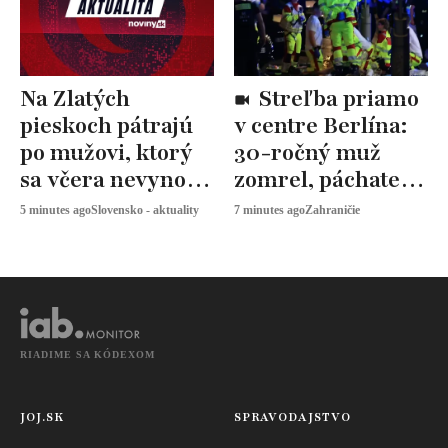
Na Zlatých
Streľba priamo
pieskoch pátrajú
v centre Berlína:
po mužovi, ktorý
30-ročný muž
sa včera nevynoril
zomrel, páchatelia
z vody
sú na úteku
5 minutes ago
Slovensko - aktuality
7 minutes ago
Zahraničie
RIADIME SA KÓDEXOM
JOJ.SK
SPRAVODAJSTVO