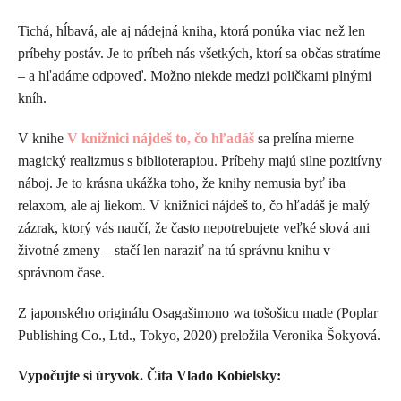
Tichá, hĺbavá, ale aj nádejná kniha, ktorá ponúka viac než len
príbehy postáv. Je to príbeh nás všetkých, ktorí sa občas stratíme
– a hľadáme odpoveď. Možno niekde medzi poličkami plnými
kníh.
V knihe
V knižnici nájdeš to, čo hľadáš
sa prelína mierne
magický realizmus s biblioterapiou. Príbehy majú silne pozitívny
náboj. Je to krásna ukážka toho, že knihy nemusia byť iba
relaxom, ale aj liekom. V knižnici nájdeš to, čo hľadáš je malý
zázrak, ktorý vás naučí, že často nepotrebujete veľké slová ani
životné zmeny – stačí len naraziť na tú správnu knihu v
správnom čase.
Z japonského originálu Osagašimono wa tošošicu made (Poplar
Publishing Co., Ltd., Tokyo, 2020) preložila Veronika Šokyová.
Vypočujte si úryvok. Číta Vlado Kobielsky: