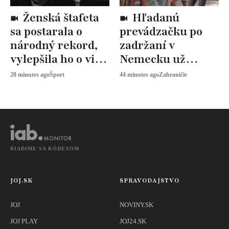
Ženská štafeta
Hľadanú
sa postarala o
prevádzačku po
národný rekord,
zadržaní v
vylepšila ho o viac
Nemecku už
ako štyri sekundy
previezli späť na
28 minutes ago
Šport
44 minutes ago
Zahraničie
Slovensko
RIADIME SA KÓDEXOM
JOJ.SK
SPRAVODAJSTVO
JOJ
NOVINY.SK
JOJ PLAY
JOJ24.SK