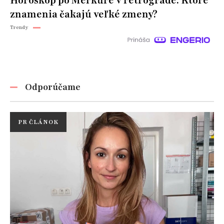
Horoskop po Merkúre v retrográde: Ktoré
znamenia čakajú veľké zmeny?
Trendy
Odporúčame
PR ČLÁNOK