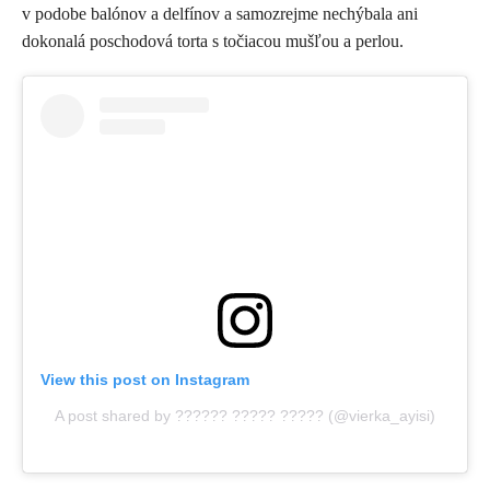
v podobe balónov a delfínov a samozrejme nechýbala ani
dokonalá poschodová torta s točiacou mušľou a perlou.
View this post on Instagram
A post shared by ?????? ????? ????? (@vierka_ayisi)