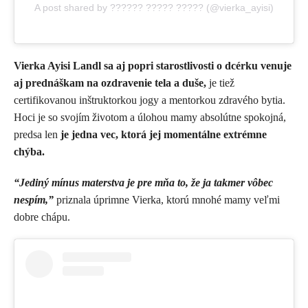
A post shared by ?????? ????? ????? (@vierka_ayisi)
Vierka Ayisi Landl sa aj popri starostlivosti o dcérku venuje
aj prednáškam na ozdravenie tela a duše,
je tiež
certifikovanou inštruktorkou jogy a mentorkou zdravého bytia.
Hoci je so svojím životom a úlohou mamy absolútne spokojná,
predsa len
je jedna vec, ktorá jej momentálne extrémne
chýba.
“Jediný mínus materstva je pre mňa to, že ja takmer vôbec
nespím,”
priznala úprimne Vierka, ktorú mnohé mamy veľmi
dobre chápu.