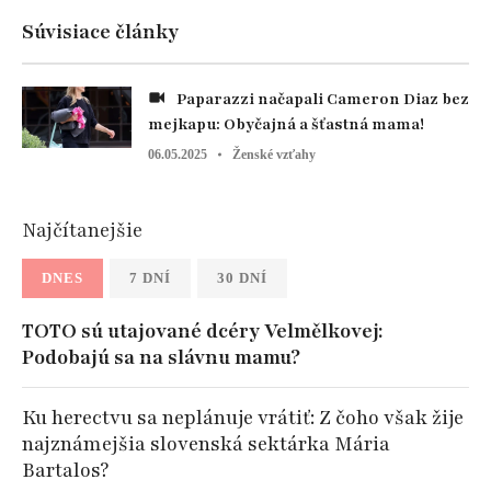
Súvisiace články
Paparazzi načapali Cameron Diaz bez
mejkapu: Obyčajná a šťastná mama!
06.05.2025
Ženské vzťahy
Najčítanejšie
DNES
7 DNÍ
30 DNÍ
TOTO sú utajované dcéry Velmělkovej:
Podobajú sa na slávnu mamu?
Ku herectvu sa neplánuje vrátiť: Z čoho však žije
najznámejšia slovenská sektárka Mária
Bartalos?