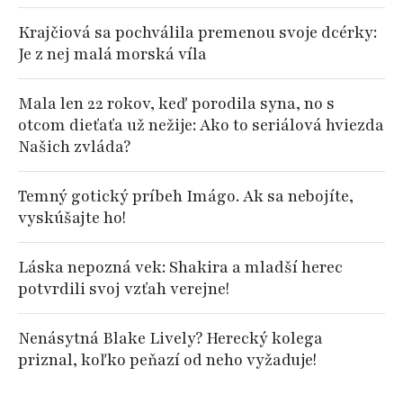
Krajčiová sa pochválila premenou svoje dcérky:
Je z nej malá morská víla
Mala len 22 rokov, keď porodila syna, no s
otcom dieťaťa už nežije: Ako to seriálová hviezda
Našich zvláda?
Temný gotický príbeh Imágo. Ak sa nebojíte,
vyskúšajte ho!
Láska nepozná vek: Shakira a mladší herec
potvrdili svoj vzťah verejne!
Nenásytná Blake Lively? Herecký kolega
priznal, koľko peňazí od neho vyžaduje!