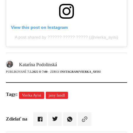
View this post on Instagram
A post shared by ?????? ????? ????? (@vierka_ayisi)
Katarína Podolinská
PUBLIKOVANÉ
7.5.2025 O 7:00
· ZDROJ
INSTAGRAM/VIERKA_AYISI
Tagy:
Vierka Ayisi
jany landl
Zdielať na