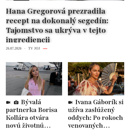
Hana Gregorová prezradila
recept na dokonalý segedín:
Tajomstvo sa ukrýva v tejto
ingrediencii
26.07.2026
TV JOJ
Bývalá
Ivana Gáborík si
partnerka Borisa
užíva zaslúžený
Kollára otvára
oddych: Po rokoch
novú životnú
venovaných