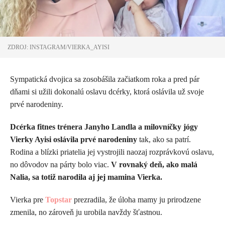
ZDROJ: INSTAGRAM/VIERKA_AYISI
Sympatická dvojica sa zosobášila začiatkom roka a pred pár
dňami si užili dokonalú oslavu dcérky, ktorá oslávila už svoje
prvé narodeniny.
Dcérka fitnes trénera Janyho Landla a milovníčky jógy
Vierky Ayisi oslávila prvé narodeniny
tak, ako sa patrí.
Rodina a blízki priatelia jej vystrojili naozaj rozprávkovú oslavu,
no dôvodov na párty bolo viac.
V rovnaký deň, ako malá
Nalia, sa totiž narodila aj jej mamina Vierka.
Vierka pre
Topstar
prezradila, že úloha mamy ju prirodzene
zmenila, no zároveň ju urobila navždy šťastnou.