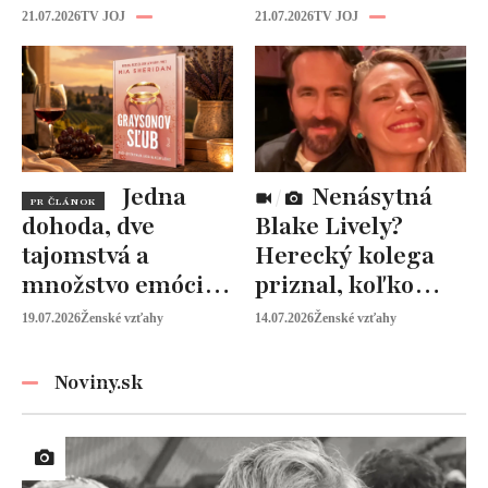
kapitolu: Laura
rodine prišiel čas
21.07.2026
TV JOJ
21.07.2026
TV JOJ
Vizváryová ide
na seba
pomáhať ženám
Jedna
Nenásytná
PR ČLÁNOK
dohoda, dve
Blake Lively?
tajomstvá a
Herecký kolega
množstvo emócií.
priznal, koľko
Mia Sheridan a
peňazí od neho
19.07.2026
Ženské vzťahy
14.07.2026
Ženské vzťahy
Graysonov sľub
vyžaduje!
Noviny.sk