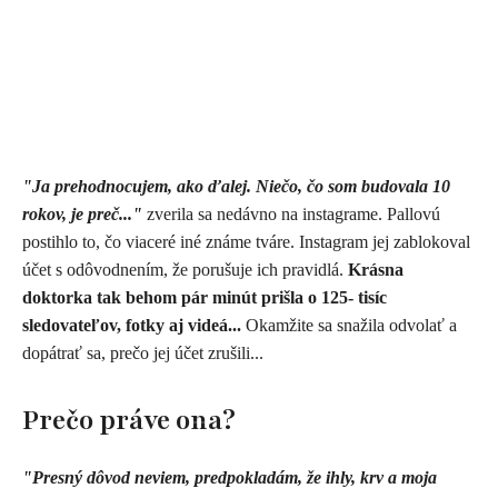
"Ja prehodnocujem, ako ďalej. Niečo, čo som budovala 10
rokov, je preč..."
zverila sa nedávno na instagrame. Pallovú
postihlo to, čo viaceré iné známe tváre. Instagram jej zablokoval
účet s odôvodnením, že porušuje ich pravidlá.
Krásna
doktorka tak behom pár minút prišla o 125- tisíc
sledovateľov, fotky aj videá...
Okamžite sa snažila odvolať a
dopátrať sa, prečo jej účet zrušili...
Prečo práve ona?
"Presný dôvod neviem, predpokladám, že ihly, krv a moja