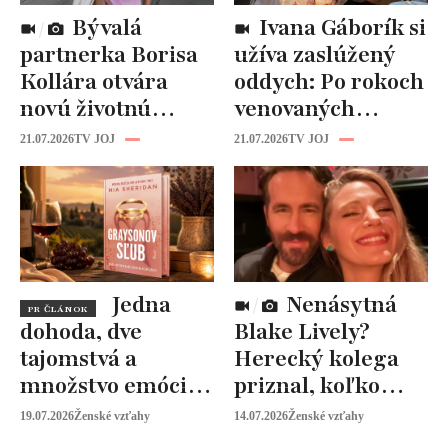
Bývalá
Ivana Gáborík si
partnerka Borisa
užíva zaslúžený
Kollára otvára
oddych: Po rokoch
novú životnú
venovaných
kapitolu: Laura
rodine prišiel čas
21.07.2026
TV JOJ
21.07.2026
TV JOJ
Vizváryová ide
na seba
pomáhať ženám
Jedna
Nenásytná
PR ČLÁNOK
dohoda, dve
Blake Lively?
tajomstvá a
Herecký kolega
množstvo emócií.
priznal, koľko
Mia Sheridan a
peňazí od neho
19.07.2026
Ženské vzťahy
14.07.2026
Ženské vzťahy
Graysonov sľub
vyžaduje!