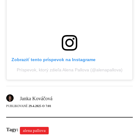
Zobraziť tento príspevok na Instagrame
Príspevok, ktorý zdieľa Alena Pallova (@alenapallova)
Janka Kováčová
PUBLIKOVANÉ
29.4.2025 O 7:01
Tagy:
alena pallova