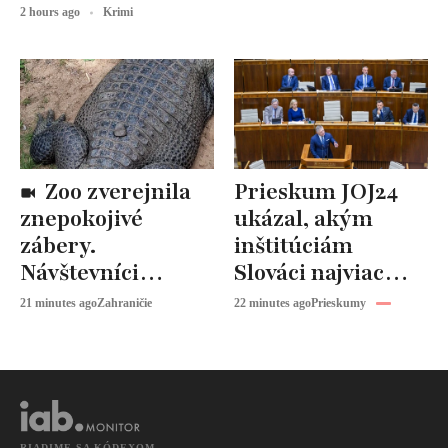
2 hours ago
Krimi
Zoo zverejnila
Prieskum JOJ24
znepokojivé
ukázal, akým
zábery.
inštitúciám
Návštevníci
Slováci najviac
hádzali po
veria. Vláda a
21 minutes ago
Zahraničie
22 minutes ago
Prieskumy
zvieratách
parlament sa
kamene a iné
prepadli na úplne
predmety
dno
RIADIME SA KÓDEXOM