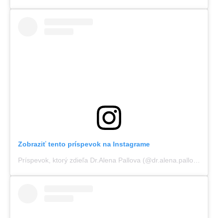
Zobraziť tento príspevok na Instagrame
Príspevok, ktorý zdieľa Dr.Alena Pallova (@dr.alena.pallova)