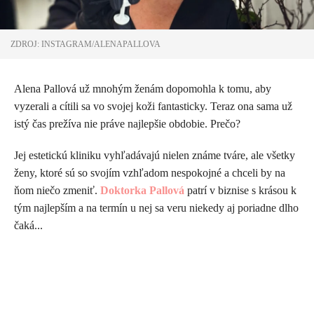
ZDROJ: INSTAGRAM/ALENAPALLOVA
Alena Pallová už mnohým ženám dopomohla k tomu, aby
vyzerali a cítili sa vo svojej koži fantasticky. Teraz ona sama už
istý čas prežíva nie práve najlepšie obdobie. Prečo?
Jej estetickú kliniku vyhľadávajú nielen známe tváre, ale všetky
ženy, ktoré sú so svojím vzhľadom nespokojné a chceli by na
ňom niečo zmeniť.
Doktorka Pallová
patrí v biznise s krásou k
tým najlepším a na termín u nej sa veru niekedy aj poriadne dlho
čaká...