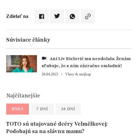
Zdielať na
Súvisiace články
Ani Liv Bielovič mu neodolala: Ženám
sľubuje, že s ním zázračne omladnú!
28.04.2025
Vlasy & mejkap
Najčítanejšie
DNES
7 DNÍ
30 DNÍ
TOTO sú utajované dcéry Velmělkovej:
Podobajú sa na slávnu mamu?