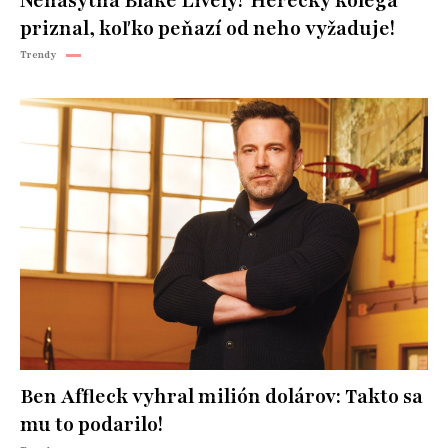
Nenásytná Blake Lively? Herecký kolega
priznal, koľko peňazí od neho vyžaduje!
Trendy
Ben Affleck vyhral milión dolárov: Takto sa
mu to podarilo!