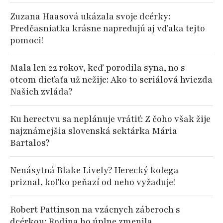
Zuzana Haasová ukázala svoje dcérky:
Predčasniatka krásne napredujú aj vďaka tejto
pomoci!
Mala len 22 rokov, keď porodila syna, no s
otcom dieťaťa už nežije: Ako to seriálová hviezda
Našich zvláda?
Ku herectvu sa neplánuje vrátiť: Z čoho však žije
najznámejšia slovenská sektárka Mária
Bartalos?
Nenásytná Blake Lively? Herecký kolega
priznal, koľko peňazí od neho vyžaduje!
Robert Pattinson na vzácnych záberoch s
dcérkou: Rodina ho úplne zmenila