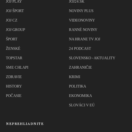
JOJ PLAY
JOJ24.SK
JOJ ŠPORT
NOVINY PLUS
JOJ CZ
VIDEONOVINY
JOJ GROUP
RANNÉ NOVINY
ŠPORT
NA HRANE TV JOJ
ŽENSKÉ
24 PODCAST
TOPSTAR
SLOVENSKO - AKTUALITY
SME CHLAPI
ZAHRANIČIE
ZDRAVIE
KRIMI
HISTORY
POLITIKA
POČASIE
EKONOMIKA
SLOVÁCI V EÚ
NEPREHLIADNITE