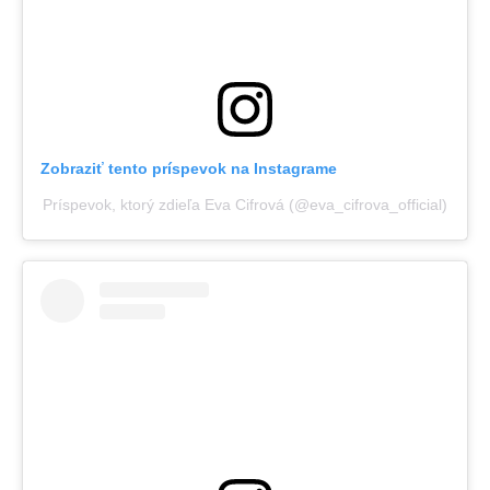
Zobraziť tento príspevok na Instagrame
Príspevok, ktorý zdieľa Eva Cifrová (@eva_cifrova_official)