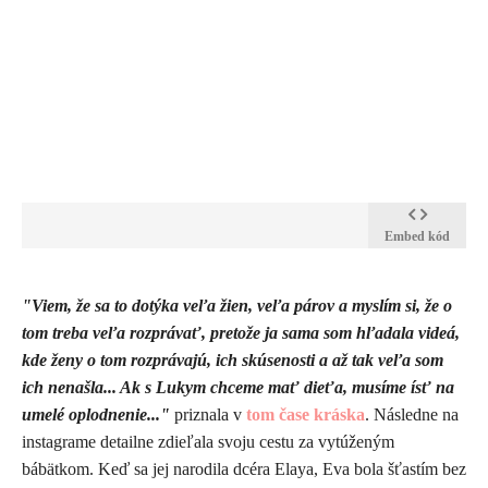
Embed kód
"Viem, že sa to dotýka veľa žien, veľa párov a myslím si, že o
tom treba veľa rozprávať, pretože ja sama som hľadala videá,
kde ženy o tom rozprávajú, ich skúsenosti a až tak veľa som
ich nenašla... Ak s Lukym chceme mať dieťa, musíme ísť na
umelé oplodnenie..."
priznala v
tom čase kráska
. Následne na
instagrame detailne zdieľala svoju cestu za vytúženým
bábätkom. Keď sa jej narodila dcéra Elaya, Eva bola šťastím bez