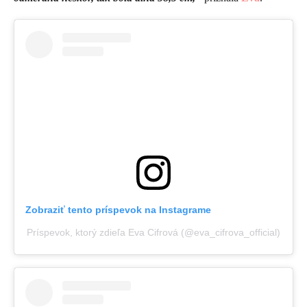
Zobraziť tento príspevok na Instagrame
Príspevok, ktorý zdieľa Eva Cifrová (@eva_cifrova_official)