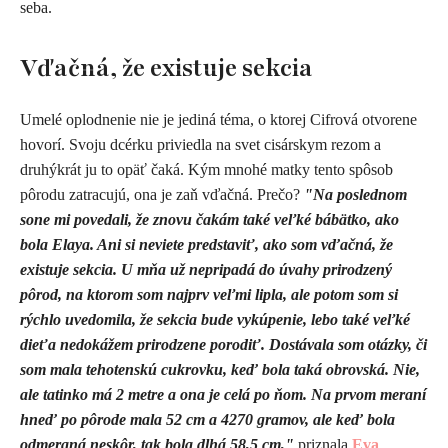
seba.
Vďačná, že existuje sekcia
Umelé oplodnenie nie je jediná téma, o ktorej Cifrová otvorene
hovorí. Svoju dcérku priviedla na svet cisárskym rezom a
druhýkrát ju to opäť čaká. Kým mnohé matky tento spôsob
pôrodu zatracujú, ona je zaň vďačná. Prečo?
"
Na poslednom
sone mi povedali, že znovu čakám také veľké bábätko, ako
bola Elaya. Ani si neviete predstaviť, ako som vďačná, že
existuje sekcia. U mňa už nepripadá do úvahy prirodzený
pôrod, na ktorom som najprv veľmi lipla, ale potom som si
rýchlo uvedomila, že sekcia bude vykúpenie, lebo také veľké
dieťa nedokážem prirodzene porodiť. Dostávala som otázky, či
som mala tehotenskú cukrovku, keď bola taká obrovská. Nie,
ale tatinko má 2 metre a ona je celá po ňom. Na prvom meraní
hneď po pôrode mala 52 cm a 4270 gramov, ale keď bola
odmeraná neskôr, tak bola dlhá 58,5 cm,"
priznala
Eva
.