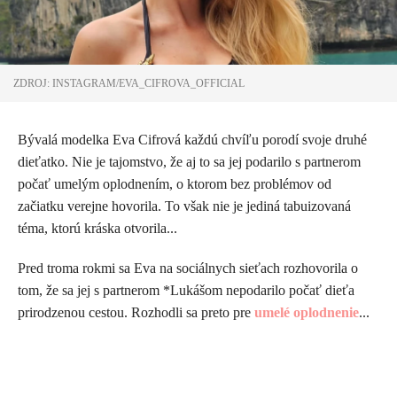
ZDROJ: INSTAGRAM/EVA_CIFROVA_OFFICIAL
Bývalá modelka Eva Cifrová každú chvíľu porodí svoje druhé
dieťatko. Nie je tajomstvo, že aj to sa jej podarilo s partnerom
počať umelým oplodnením, o ktorom bez problémov od
začiatku verejne hovorila. To však nie je jediná tabuizovaná
téma, ktorú kráska otvorila...
Pred troma rokmi sa Eva na sociálnych sieťach rozhovorila o
tom, že sa jej s partnerom *Lukášom nepodarilo počať dieťa
prirodzenou cestou. Rozhodli sa preto pre
umelé oplodnenie
...