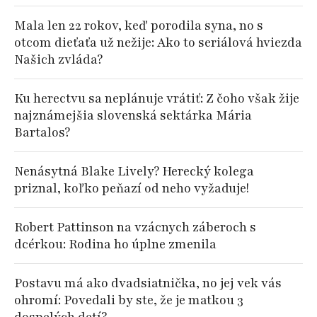
Mala len 22 rokov, keď porodila syna, no s
otcom dieťaťa už nežije: Ako to seriálová hviezda
Našich zvláda?
Ku herectvu sa neplánuje vrátiť: Z čoho však žije
najznámejšia slovenská sektárka Mária
Bartalos?
Nenásytná Blake Lively? Herecký kolega
priznal, koľko peňazí od neho vyžaduje!
Robert Pattinson na vzácnych záberoch s
dcérkou: Rodina ho úplne zmenila
Postavu má ako dvadsiatnička, no jej vek vás
ohromí: Povedali by ste, že je matkou 3
dospelých detí?