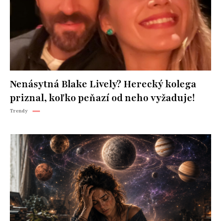
Nenásytná Blake Lively? Herecký kolega
priznal, koľko peňazí od neho vyžaduje!
Trendy