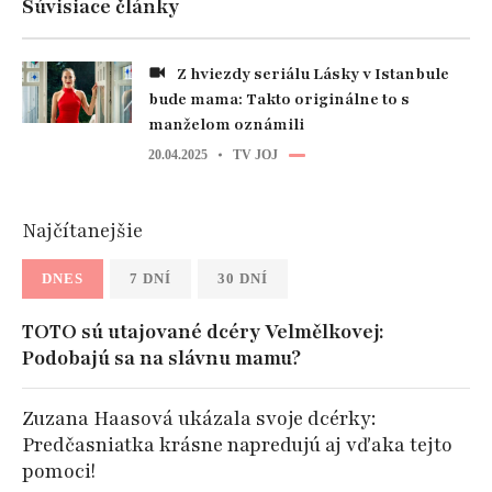
Súvisiace články
Z hviezdy seriálu Lásky v Istanbule
bude mama: Takto originálne to s
manželom oznámili
20.04.2025
TV JOJ
Najčítanejšie
DNES
7 DNÍ
30 DNÍ
TOTO sú utajované dcéry Velmělkovej:
Podobajú sa na slávnu mamu?
Zuzana Haasová ukázala svoje dcérky:
Predčasniatka krásne napredujú aj vďaka tejto
pomoci!