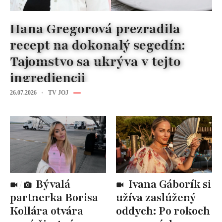
Hana Gregorová prezradila
recept na dokonalý segedín:
Tajomstvo sa ukrýva v tejto
ingrediencii
26.07.2026
TV JOJ
Bývalá
Ivana Gáborík si
partnerka Borisa
užíva zaslúžený
Kollára otvára
oddych: Po rokoch