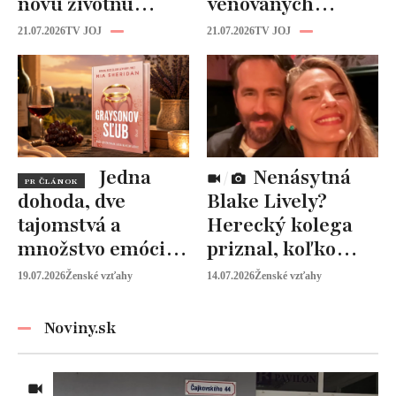
novú životnú
venovaných
kapitolu: Laura
rodine prišiel čas
21.07.2026
TV JOJ
21.07.2026
TV JOJ
Vizváryová ide
na seba
pomáhať ženám
Jedna
Nenásytná
PR ČLÁNOK
dohoda, dve
Blake Lively?
tajomstvá a
Herecký kolega
množstvo emócií.
priznal, koľko
Mia Sheridan a
peňazí od neho
19.07.2026
Ženské vzťahy
14.07.2026
Ženské vzťahy
Graysonov sľub
vyžaduje!
Noviny.sk