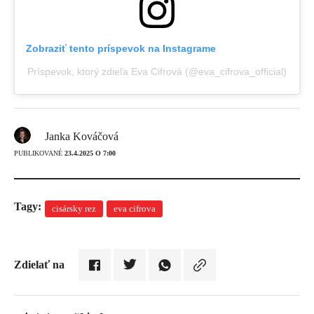
Zobraziť tento príspevok na Instagrame
Príspevok, ktorý zdieľa Eva Cifrová (@eva_cifrova_official)
Janka Kováčová
PUBLIKOVANÉ
23.4.2025 O 7:00
Tagy:
cisársky rez
eva cifrova
Zdielať na