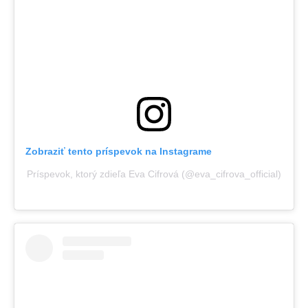
Zobraziť tento príspevok na Instagrame
Príspevok, ktorý zdieľa Eva Cifrová (@eva_cifrova_official)