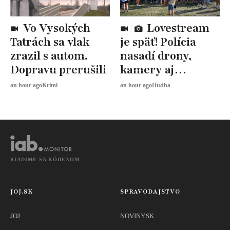
Vo Vysokých
Lovestream
Tatrách sa vlak
je späť! Polícia
zrazil s autom.
nasadí drony,
Dopravu prerušili
kamery aj
desiatky hliadok
an hour ago
Krimi
an hour ago
Hudba
RIADIME SA KÓDEXOM
JOJ.SK
SPRAVODAJSTVO
JOJ
NOVINY.SK