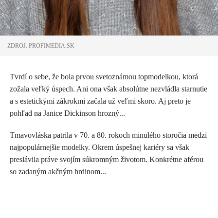
ZDROJ: PROFIMEDIA.SK
Tvrdí o sebe, že bola prvou svetoznámou topmodelkou, ktorá
zožala veľký úspech. Ani ona však absolútne nezvládla starnutie
a s estetickými zákrokmi začala už veľmi skoro. Aj preto je
pohľad na Janice Dickinson hrozný...
Tmavovláska patrila v 70. a 80. rokoch minulého storočia medzi
najpopulárnejšie modelky. Okrem úspešnej kariéry sa však
preslávila práve svojím súkromným životom. Konkrétne aférou
so zadaným akčným hrdinom...