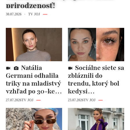
prirodzenosť!
30.07.2026
TV JOJ
Natália
Sociálne siete sa
Germani odhalila
zbláznili do
triky na mladistvý
trendu, ktorý bol
vzhľad po 30-ke:
kedysi
Fungujú lepšie
katastrofou:
27.07.2026
TV JOJ
23.07.2026
TV JOJ
než drahá
„Mušie nohy“ sú
kozmetika
späť!