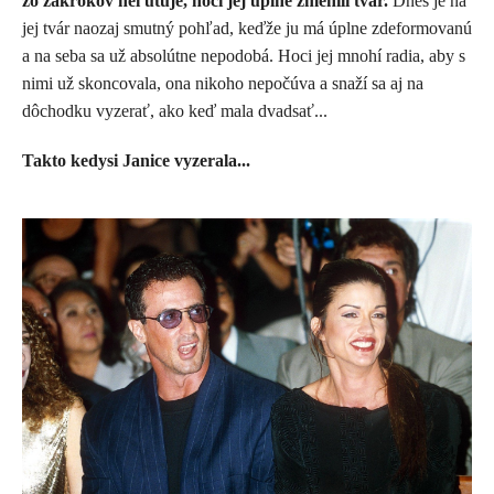
zo zákrokov neľutuje, hoci jej úplne zmenili tvár.
Dnes je na
jej tvár naozaj smutný pohľad, keďže ju má úplne zdeformovanú
a na seba sa už absolútne nepodobá. Hoci jej mnohí radia, aby s
nimi už skoncovala, ona nikoho nepočúva a snaží sa aj na
dôchodku vyzerať, ako keď mala dvadsať...
Takto kedysi Janice vyzerala...