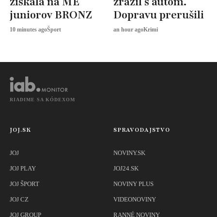
získala na ME
zrazil s autom.
juniorov BRONZ
Dopravu prerušili
10 minutes ago
Šport
an hour ago
Krimi
RIADIME SA KÓDEXOM
JOJ.SK
SPRAVODAJSTVO
JOJ
NOVINY.SK
JOJ PLAY
JOJ24.SK
JOJ ŠPORT
NOVINY PLUS
JOJ CZ
VIDEONOVINY
JOJ GROUP
RANNÉ NOVINY