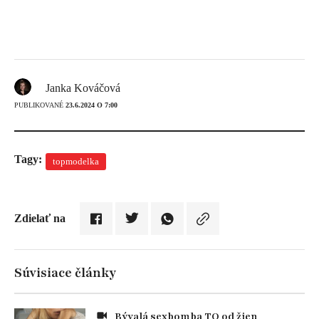
Janka Kováčová
PUBLIKOVANÉ
23.6.2024 O 7:00
Tagy:
topmodelka
Zdielať na
Súvisiace články
Bývalá sexbomba TO od žien