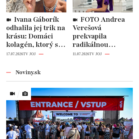
Ivana Gáborík
FOTO Andrea
odhalila jej trik na
Verešová
krásu: Domáci
prekvapila
kolagén, ktorý si
radikálnou
zvládnete
zmenou účesu: Je
17.07.2026
TV JOJ
11.07.2026
TV JOJ
pripraviť aj vy!
z nej úplne iná
žena!
Noviny.sk