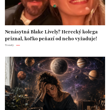
Nenásytná Blake Lively? Herecký kolega
priznal, koľko peňazí od neho vyžaduje!
Trendy