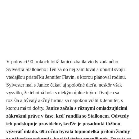
V polovici 90. rokoch totiž Janice zbalila vtedy zadaného
Sylvestra Stalloneho! Ten sa do nej zamiloval a opustil svoju
vtedajšou priateľku Jennifer Flavin, s ktorou plánoval rodinu.
Sylvester mal s Janice čakať aj spoločné dieťa, neskôr však
vysvitlo, že tehotná bola s niekým úplne iným. Dvojica sa
rozišla a bývalý akčný hrdina sa napokon vrátil k Jennifer, s
ktorou má tri dcéry.
Janice začala s rôznymi omladzujúcimi
zákrokmi práve v čase, keď randila so Stallonem.
Odvtedy
ich podstupuje pravidelne, keďže je posadnutá túžbou
vyzerať mlado. 69-ročná bývalá topmodelka pritom žiadny