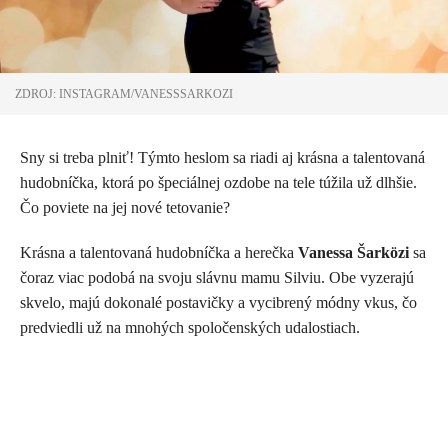
ZDROJ: INSTAGRAM/VANESSSARKOZI
Sny si treba plniť! Týmto heslom sa riadi aj krásna a talentovaná
hudobníčka, ktorá po špeciálnej ozdobe na tele túžila už dlhšie.
Čo poviete na jej nové tetovanie?
Krásna a talentovaná hudobníčka a herečka
Vanessa Šarközi
sa
čoraz viac podobá na svoju slávnu mamu Silviu. Obe vyzerajú
skvelo, majú dokonalé postavičky a vycibrený módny vkus, čo
predviedli už na mnohých spoločenských udalostiach.