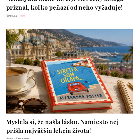
priznal, koľko peňazí od neho vyžaduje!
Trendy
Myslela si, že našla lásku. Namiesto nej
prišla najväčšia lekcia života!
Ženské vzťahy