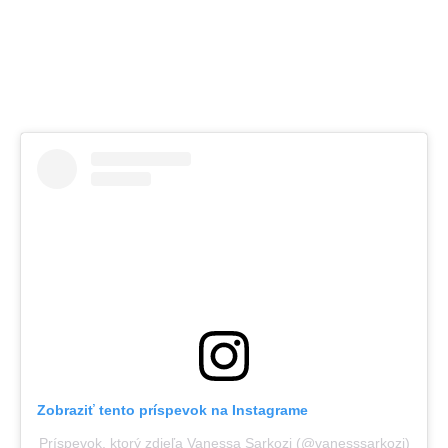
Zobraziť tento príspevok na Instagrame
Príspevok, ktorý zdieľa Vanessa Sarkozi (@vanesssarkozi)