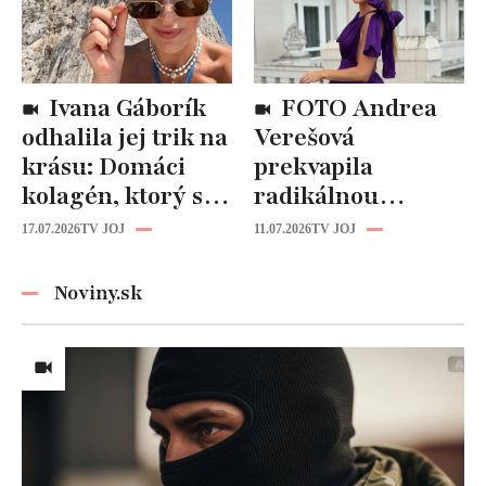
Ivana Gáborík
FOTO Andrea
odhalila jej trik na
Verešová
krásu: Domáci
prekvapila
kolagén, ktorý si
radikálnou
zvládnete
zmenou účesu: Je
17.07.2026
TV JOJ
11.07.2026
TV JOJ
pripraviť aj vy!
z nej úplne iná
žena!
Noviny.sk