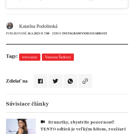
Katarína Podolinská
PUBLIKOVANÉ
26.1.2023 O 7:00
· ZDROJ
INSTAGRAM/VANESSSARKOZI
Tagy:
tetovanie
Vanessa Šarkozi
Zdielať na
Súvisiace články
Brunetky, zbystrite pozornosť!
TENTO odtieň je veľkým hitom, rozžiari