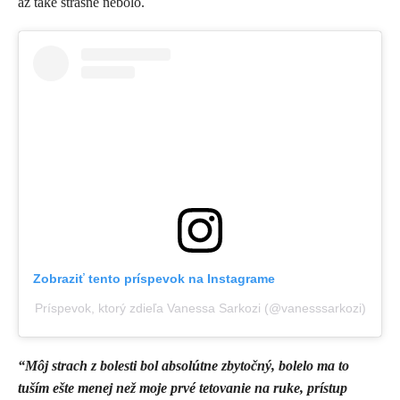
až také strašné nebolo.
Zobraziť tento príspevok na Instagrame
Príspevok, ktorý zdieľa Vanessa Sarkozi (@vanesssarkozi)
“Môj strach z bolesti bol absolútne zbytočný, bolelo ma to
tuším ešte menej než moje prvé tetovanie na ruke, prístup