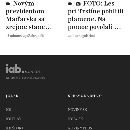
Novým
FOTO: Les
prezidentom
pri Trstíne pohltili
Maďarska sa
plamene. Na
zrejme stane
pomoc povolali aj
András Baka.
vrtuľník
43 minutes ago
Zahraničie
an hour ago
Krimi
Fidesz voľbu
bojkotuje
RIADIME SA KÓDEXOM
JOJ.SK
SPRAVODAJSTVO
JOJ
NOVINY.SK
JOJ PLAY
JOJ24.SK
JOJ ŠPORT
NOVINY PLUS