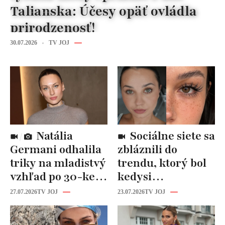
Talianska: Účesy opäť ovládla
prirodzenosť!
30.07.2026
TV JOJ
Natália
Sociálne siete sa
Germani odhalila
zbláznili do
triky na mladistvý
trendu, ktorý bol
vzhľad po 30-ke:
kedysi
Fungujú lepšie
katastrofou:
27.07.2026
TV JOJ
23.07.2026
TV JOJ
než drahá
„Mušie nohy“ sú
kozmetika
späť!