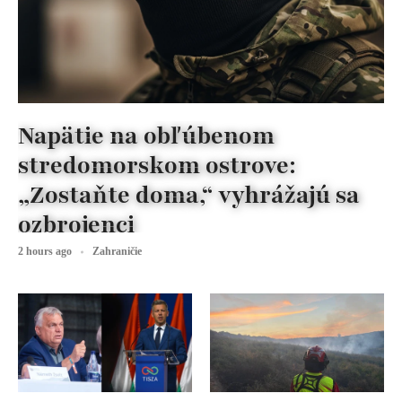
Napätie na obľúbenom
stredomorskom ostrove:
„Zostaňte doma,“ vyhrážajú sa
ozbrojenci
2 hours ago
Zahraničie