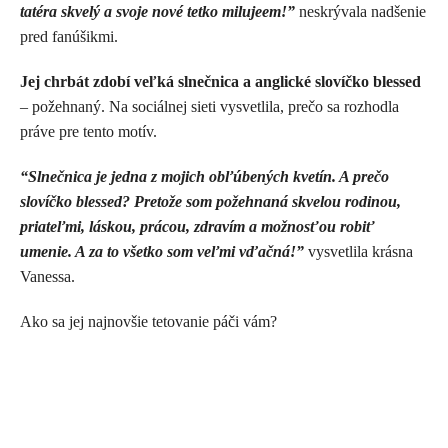
tatéra skvelý a svoje nové tetko milujeem!”
neskrývala nadšenie
pred fanúšikmi.
Jej chrbát zdobí veľká slnečnica a anglické slovíčko blessed
– požehnaný. Na sociálnej sieti vysvetlila, prečo sa rozhodla
práve pre tento motív.
“Slnečnica je jedna z mojich obľúbených kvetín. A prečo
slovíčko blessed? Pretože som požehnaná skvelou rodinou,
priateľmi, láskou, prácou, zdravím a možnosťou robiť
umenie. A za to všetko som veľmi vďačná!”
vysvetlila krásna
Vanessa.
Ako sa jej najnovšie tetovanie páči vám?