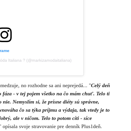
grame
Móda Italiana ? (@markizamodaitaliana)
bmedzuje, no rozhodne sa ani neprejedá... "
Celý deň
 fáza - v tej pojem všetko na čo mám chuť. Telo ti
 nie. Nemyslím si, že prísne diéty sú správne,
nováha čo sa týka príjmu a výdaja, tak vtedy je to
brý, ale v ničom. Telo to potom cíti - síce
" opísala svoje stravovanie pre denník Plus1deň.