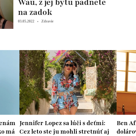
Wau, z jej bytu padnete
na zadok
03.05.2022
Zdravie
 ženám
Jennifer Lopez sa lúči s deťmi:
Ben Af
ko má
Cez leto ste ju mohli stretnúť aj
doláro