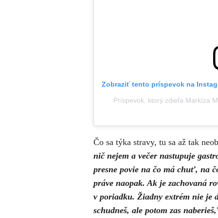
Zobraziť tento príspevok na Insta
Príspevok, ktorý zdieľa Markíza 
Čo sa týka stravy, tu sa až tak neo
nič nejem a večer nastupuje gastro
presne povie na čo má chuť, na čo
práve naopak. Ak je zachovaná rov
v poriadku. Žiadny extrém nie je do
schudneš, ale potom zas naberieš,