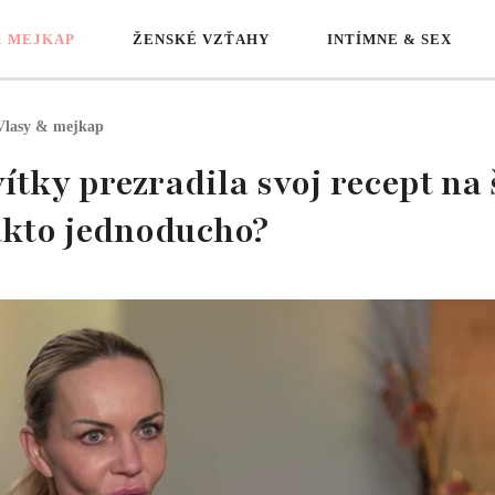
& MEJKAP
ŽENSKÉ VZŤAHY
INTÍMNE & SEX
Vlasy & mejkap
ítky prezradila svoj recept na š
akto jednoducho?