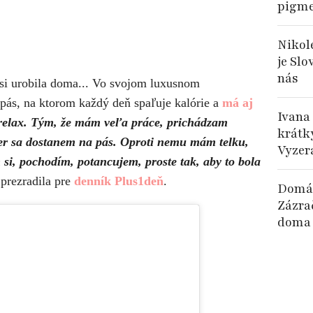
pigme
Nikol
je Sl
nás
o si urobila doma... Vo svojom luxusnom
pás, na ktorom každý deň spaľuje kalórie a
má aj
Ivana
 relax. Tým, že mám veľa práce, prichádzam
krátky
er sa dostanem na pás. Oproti nemu mám telku,
Vyzer
si, pochodím, potancujem, proste tak, aby to bola
 prezradila pre
denník Plus1deň
.
Domác
Zázra
doma 