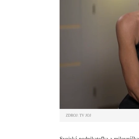
ZDROJ: TV JOJ
Svojská podnikateľka a milovníč