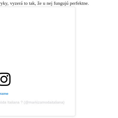
yky, vyzerá to tak, že u nej fungujú perfektne.
grame
Móda Italiana ? (@markizamodaitaliana)