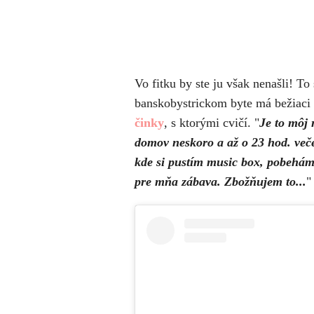
Vo fitku by ste ju však nenašli! T
banskobystrickom byte má bežiaci 
činky
, s ktorými cvičí. "
Je to môj
domov neskoro a až o 23 hod. več
kde si pustím music box, pobehám 
pre mňa zábava. Zbožňujem to...
"