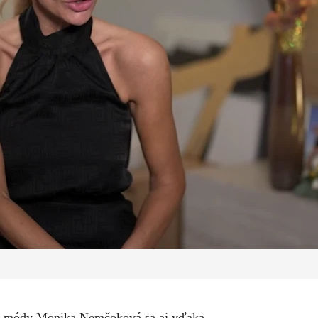
ka módy Monika Nemčoková sa aj vďaka