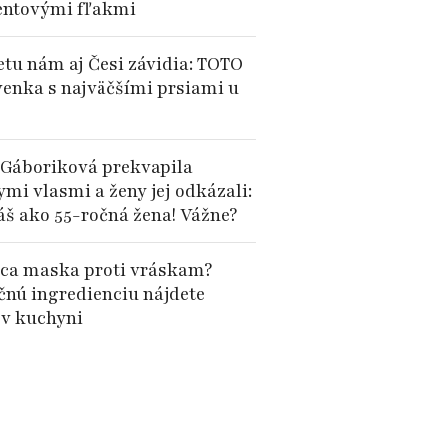
ntovými fľakmi
etu nám aj Česi závidia: TOTO
ovenka s najväčšími prsiami u
 Gáboriková prekvapila
mi vlasmi a ženy jej odkázali:
áš ako 55-ročná žena! Vážne?
a maska proti vráskam?
čnú ingredienciu nájdete
v kuchyni