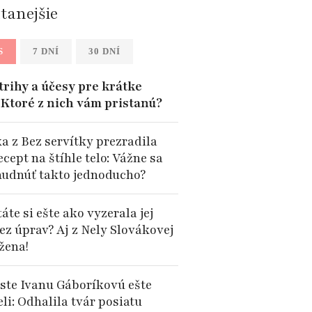
ítanejšie
S
7 DNÍ
30 DNÍ
trihy a účesy pre krátke
: Ktoré z nich vám pristanú?
a z Bez servítky prezradila
ecept na štíhle telo: Vážne sa
hudnúť takto jednoducho?
te si ešte ako vyzerala jej
ez úprav? Aj z Nely Slovákovej
 žena!
 ste Ivanu Gáboríkovú ešte
li: Odhalila tvár posiatu