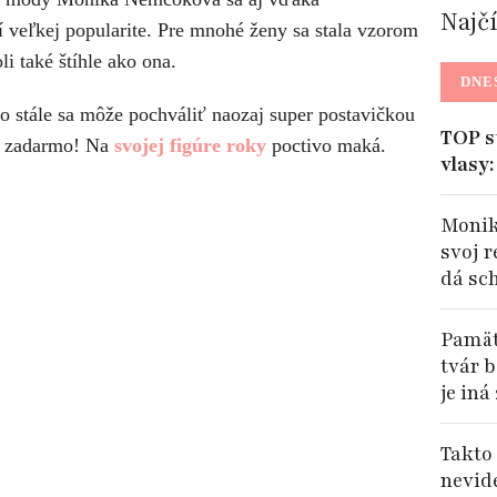
Najč
í veľkej popularite. Pre mnohé ženy sa stala vzorom
li také štíhle ako ona.
DNE
o stále sa môže pochváliť naozaj super postavičkou
TOP s
ak zadarmo! Na
svojej figúre roky
poctivo maká.
vlasy
Monik
svoj r
dá sc
Pamätá
tvár b
je iná
Takto
nevide