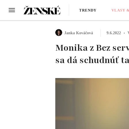
TRENDY
VLASY 
Janka Kováčová
9.6.2022
Monika z Bez serv
sa dá schudnúť t