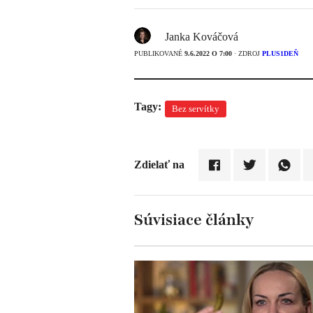
Janka Kováčová
PUBLIKOVANÉ
9.6.2022 O 7:00
· ZDROJ
PLUS1DEŇ
Tagy:
Bez servítky
Zdielať na
Súvisiace články