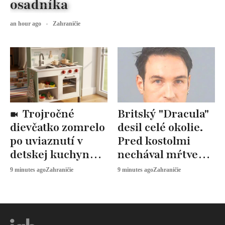
osadníka
an hour ago
Zahraničie
Trojročné
Britský "Dracula"
dievčatko zomrelo
desil celé okolie.
po uviaznutí v
Pred kostolmi
detskej kuchynke.
nechával mŕtve
Vyšetrovanie
zvieratá
9 minutes ago
Zahraničie
9 minutes ago
Zahraničie
pokračuje