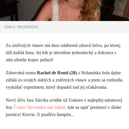
ZDROJ: PROFIMEDIA
Zo zničených vlasov má dnes nádhernú zdravú hrivu, po ktorej
túži každá žena. Jej trik je absolútne jednoduchý a dokonca s
ním ušetríte kopec peňazí!
Zdravotná sestra
Rachel de Rond (28)
z Holandska bola úplne
zúfalá zo svojich slabých a zničených vlasov a preto sa rozhodla
vyskúšať experiment, ktorý dopadol nad jej očakávania.
Nový účes Jara Slávika uvidíte už čoskoro v najlepšej talentovej
šou
Česko Slovensko má talent
,
kde sa opäť predstaví v úlohe
porotcu! Ktovie, či používa šampón...