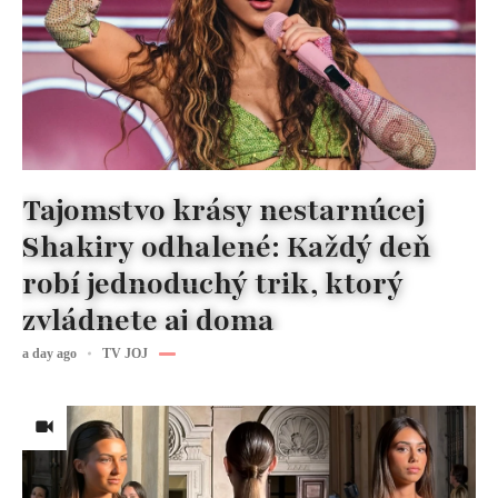
Tajomstvo krásy nestarnúcej
Shakiry odhalené: Každý deň
robí jednoduchý trik, ktorý
zvládnete aj doma
a day ago
TV JOJ