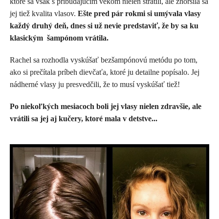
ktoré sa však s pribúdajúcim vekom nielen stratili, ale zhoršila sa
jej tiež kvalita vlasov.
Ešte pred pár rokmi si umývala vlasy
každý druhý deň, dnes si už nevie predstaviť, že by sa ku
klasickým šampónom vrátila.
Rachel sa rozhodla vyskúšať bezšampónovú metódu po tom,
ako si prečítala príbeh dievčaťa, ktoré ju detailne popísalo. Jej
nádherné vlasy ju presvedčili, že to musí vyskúšať tiež!
Po niekoľkých mesiacoch boli jej vlasy nielen zdravšie, ale
vrátili sa jej aj kučery, ktoré mala v detstve...