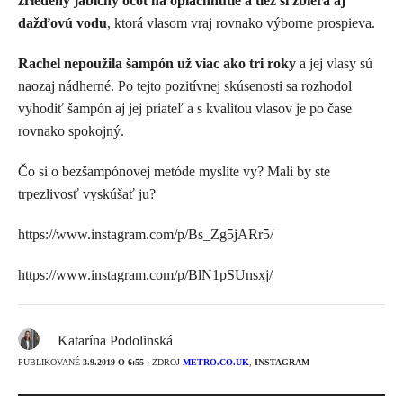
zriedený jablčný ocot na opláchnutie a tiež si zbiera aj
dažďovú vodu
, ktorá vlasom vraj rovnako výborne prospieva.
Rachel nepoužila šampón už viac ako tri roky
a jej vlasy sú
naozaj nádherné. Po tejto pozitívnej skúsenosti sa rozhodol
vyhodiť šampón aj jej priateľ a s kvalitou vlasov je po čase
rovnako spokojný.
Čo si o bezšampónovej metóde myslíte vy? Mali by ste
trpezlivosť vyskúšať ju?
https://www.instagram.com/p/Bs_Zg5jARr5/
https://www.instagram.com/p/BlN1pSUnsxj/
Katarína Podolinská
PUBLIKOVANÉ
3.9.2019 O 6:55
· ZDROJ
METRO.CO.UK
,
INSTAGRAM