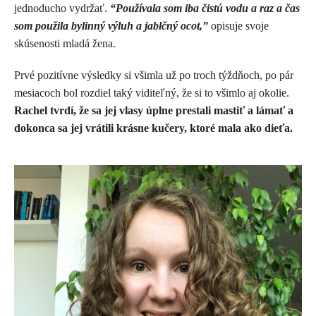
jednoducho vydržať.
“Používala som iba čistú vodu a raz a čas
som použila bylinný výluh a jablčný ocot,”
opisuje svoje
skúsenosti mladá žena.
Prvé pozitívne výsledky si všimla už po troch týždňoch, po pár
mesiacoch bol rozdiel taký viditeľný, že si to všimlo aj okolie.
Rachel tvrdí, že sa jej vlasy úplne prestali mastiť a lámať a
dokonca sa jej vrátili krásne kučery, ktoré mala ako dieťa.