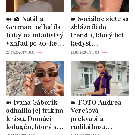
Natália
Sociálne siete sa
Germani odhalila
zbláznili do
triky na mladistvý
trendu, ktorý bol
vzhľad po 30-ke:
kedysi
Fungujú lepšie
katastrofou:
27.07.2026
TV JOJ
23.07.2026
TV JOJ
než drahá
„Mušie nohy“ sú
kozmetika
späť!
Ivana Gáborík
FOTO Andrea
odhalila jej trik na
Verešová
krásu: Domáci
prekvapila
kolagén, ktorý si
radikálnou
zvládnete
zmenou účesu: Je