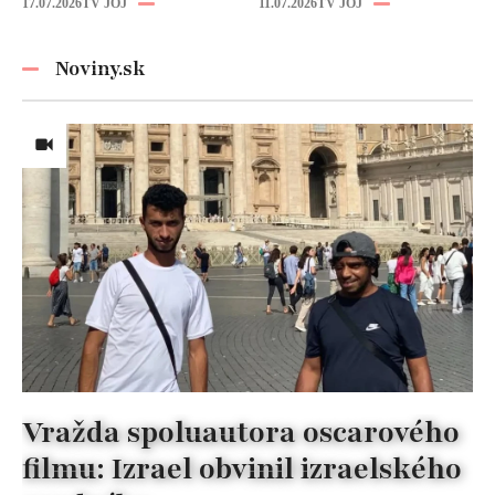
17.07.2026
TV JOJ
11.07.2026
TV JOJ
pripraviť aj vy!
z nej úplne iná
žena!
Noviny.sk
Vražda spoluautora oscarového
filmu: Izrael obvinil izraelského