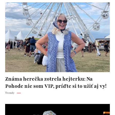
Známa herečka zotrela hejterku: Na
Pohode nie som VIP, príďte si to užiť aj vy!
Trendy