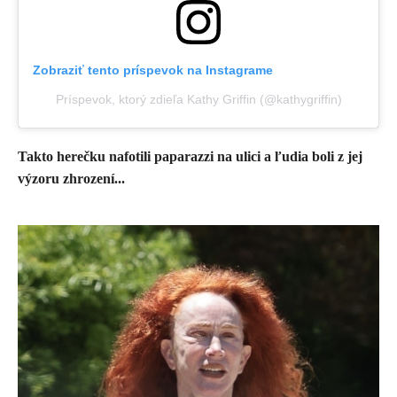
Zobraziť tento príspevok na Instagrame
Príspevok, ktorý zdieľa Kathy Griffin (@kathygriffin)
Takto herečku nafotili paparazzi na ulici a ľudia boli z jej
výzoru zhrození...