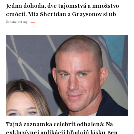
Jedna dohoda, dve tajomstvá a množstvo
emócií. Mia Sheridan a Graysonov sľub
Ženské vzťahy
Tajná zoznamka celebrít odhalená: Na
exkluzívnej aplikácii hľadajú lásku Ben