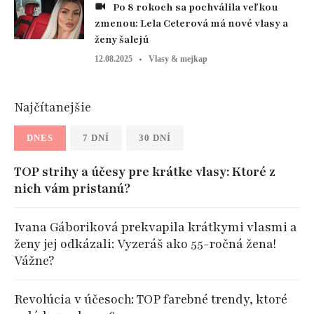
Po 8 rokoch sa pochválila veľkou
zmenou: Lela Ceterová má nové vlasy a
ženy šalejú
12.08.2025
Vlasy & mejkap
Najčítanejšie
DNES
7 DNÍ
30 DNÍ
TOP strihy a účesy pre krátke vlasy: Ktoré z
nich vám pristanú?
Ivana Gáboriková prekvapila krátkymi vlasmi a
ženy jej odkázali: Vyzeráš ako 55-ročná žena!
Vážne?
Revolúcia v účesoch: TOP farebné trendy, ktoré