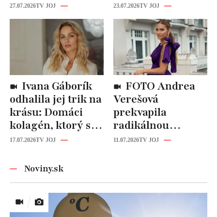
Fungujú lepšie
katastrofou:
27.07.2026
TV JOJ
23.07.2026
TV JOJ
než drahá
„Mušie nohy“ sú
kozmetika
späť!
Ivana Gáborík
FOTO Andrea
odhalila jej trik na
Verešová
krásu: Domáci
prekvapila
kolagén, ktorý si
radikálnou
zvládnete
zmenou účesu: Je
17.07.2026
TV JOJ
11.07.2026
TV JOJ
pripraviť aj vy!
z nej úplne iná
žena!
Noviny.sk