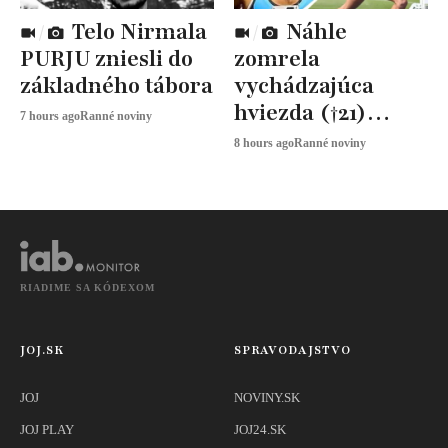
Telo Nirmala
Náhle
PURJU zniesli do
zomrela
základného tábora
vychádzajúca
hviezda (†21)
7 hours ago
Ranné noviny
atletiky
8 hours ago
Ranné noviny
RIADIME SA KÓDEXOM
JOJ.SK
SPRAVODAJSTVO
JOJ
NOVINY.SK
JOJ PLAY
JOJ24.SK