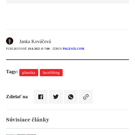
Janka Kováčová
PUBLIKOVANÉ
19.8.2025 O 7:00
· ZDROJ
PAGESIX.COM
Tagy:
plastika
facelifting
Zdielať na
Súvisiace články