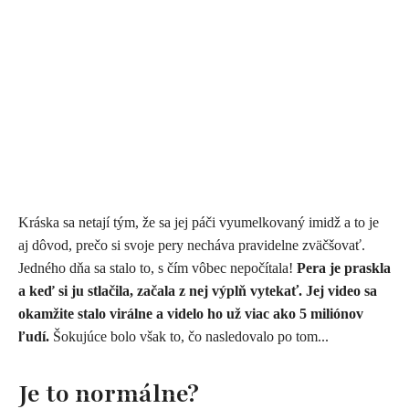
Kráska sa netají tým, že sa jej páči vyumelkovaný imidž a to je
aj dôvod, prečo si svoje pery necháva pravidelne zväčšovať.
Jedného dňa sa stalo to, s čím vôbec nepočítala!
Pera je praskla
a keď si ju stlačila, začala z nej výplň vytekať. Jej video sa
okamžite stalo virálne a videlo ho už viac ako 5 miliónov
ľudí.
Šokujúce bolo však to, čo nasledovalo po tom...
Je to normálne?