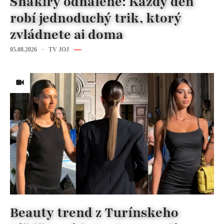
Shakiry odhalené: Každý deň
robí jednoduchý trik, ktorý
zvládnete aj doma
05.08.2026
TV JOJ
Beauty trend z Turínskeho