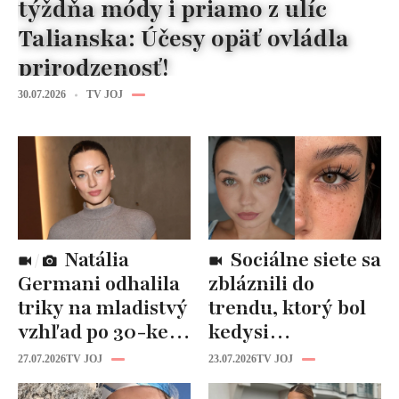
týždňa módy i priamo z ulíc
Talianska: Účesy opäť ovládla
prirodzenosť!
30.07.2026
TV JOJ
Natália
Sociálne siete sa
Germani odhalila
zbláznili do
triky na mladistvý
trendu, ktorý bol
vzhľad po 30-ke:
kedysi
Fungujú lepšie
katastrofou:
27.07.2026
TV JOJ
23.07.2026
TV JOJ
než drahá
„Mušie nohy“ sú