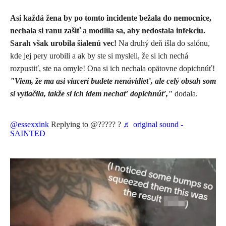
Asi každá žena by po tomto incidente bežala do nemocnice,
nechala si ranu zašiť a modlila sa, aby nedostala infekciu.
Sarah však urobila šialenú vec!
Na druhý deň išla do salónu,
kde jej pery urobili a ak by ste si mysleli, že si ich nechá
rozpustiť, ste na omyle! Ona si ich nechala opätovne dopichnúť!
"Viem, že ma asi viacerí budete nenávidieť, ale celý obsah som
si vytlačila, takže si ich idem nechať dopichnúť,"
dodala.
@essexxink
Replying to @????? ?
♬ original sound -
SAINTED