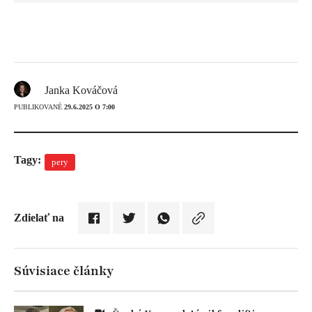
Janka Kováčová
PUBLIKOVANÉ
29.6.2025 O 7:00
Tagy:
pery
Zdielať na
Súvisiace články