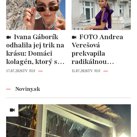
kozmetika
späť!
Ivana Gáborík
FOTO Andrea
odhalila jej trik na
Verešová
krásu: Domáci
prekvapila
kolagén, ktorý si
radikálnou
zvládnete
zmenou účesu: Je
17.07.2026
TV JOJ
11.07.2026
TV JOJ
pripraviť aj vy!
z nej úplne iná
žena!
Noviny.sk