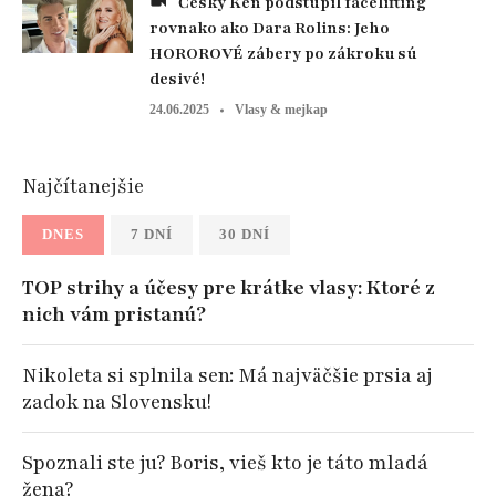
Český Ken podstúpil facelifting
rovnako ako Dara Rolins: Jeho
HOROROVÉ zábery po zákroku sú
desivé!
24.06.2025
Vlasy & mejkap
Najčítanejšie
DNES
7 DNÍ
30 DNÍ
TOP strihy a účesy pre krátke vlasy: Ktoré z
nich vám pristanú?
Nikoleta si splnila sen: Má najväčšie prsia aj
zadok na Slovensku!
Spoznali ste ju? Boris, vieš kto je táto mladá
žena?