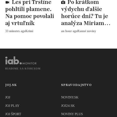
Les pri Trstíne
Po krátkom
pohltili plamene.
výdychu ďalšie
Na pomoc povolali
horúce dni? Tu je
aj vrtuľník
analýza Miriam
JAROŠOVEJ
33 minutes ago
Krimi
an hour ago
Ranné noviny
RIADIME SA KÓDEXOM
JOJ.SK
SPRAVODAJSTVO
JOJ
NOVINY.SK
JOJ PLAY
JOJ24.SK
JOJ ŠPORT
NOVINY PLUS