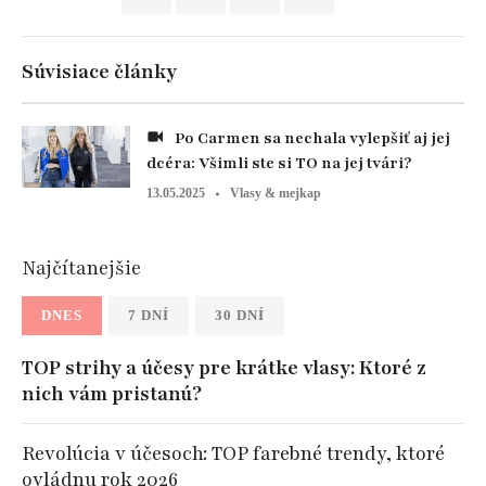
Súvisiace články
Po Carmen sa nechala vylepšiť aj jej
dcéra: Všimli ste si TO na jej tvári?
13.05.2025
Vlasy & mejkap
Najčítanejšie
DNES
7 DNÍ
30 DNÍ
TOP strihy a účesy pre krátke vlasy: Ktoré z
nich vám pristanú?
Revolúcia v účesoch: TOP farebné trendy, ktoré
ovládnu rok 2026