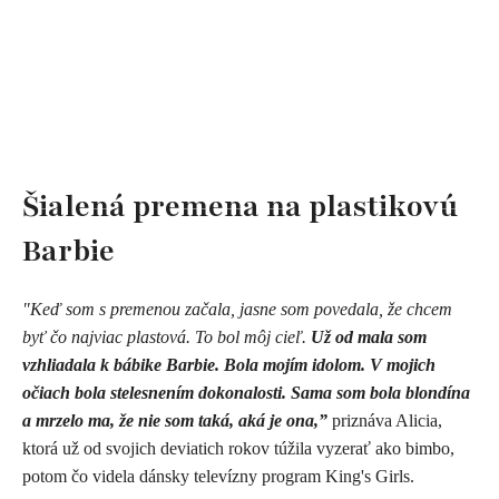
Šialená premena na plastikovú
Barbie
"Keď som s premenou začala, jasne som povedala, že chcem
byť čo najviac plastová. To bol môj cieľ.
Už od mala som
vzhliadala k bábike Barbie. Bola mojím idolom. V mojich
očiach bola stelesnením dokonalosti. Sama som bola blondína
a mrzelo ma, že nie som taká, aká je ona,”
priznáva Alicia,
ktorá už od svojich deviatich rokov túžila vyzerať ako bimbo,
potom čo videla dánsky televízny program King's Girls.