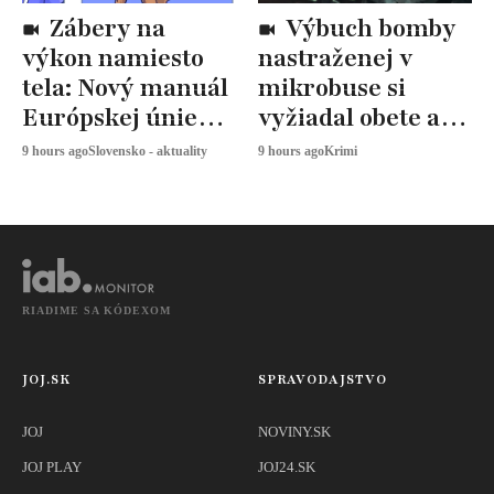
Zábery na
Výbuch bomby
výkon namiesto
nastraženej v
tela: Nový manuál
mikrobuse si
Európskej únie
vyžiadal obete a
určuje, ako
zranených
9 hours ago
Slovensko - aktuality
9 hours ago
Krimi
snímať
športovkyne
RIADIME SA KÓDEXOM
JOJ.SK
SPRAVODAJSTVO
JOJ
NOVINY.SK
JOJ PLAY
JOJ24.SK