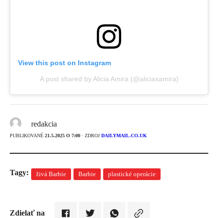
View this post on Instagram
A post shared by Alicia Amira (@aliciaxamira)
redakcia
PUBLIKOVANÉ
21.5.2025 O 7:00
· ZDROJ
DAILYMAIL.CO.UK
Tagy:
živá Barbie
Barbie
plastické operácie
Zdielať na