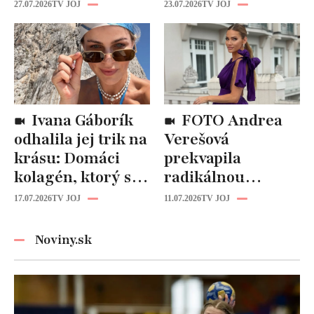
Fungujú lepšie
katastrofou:
27.07.2026
TV JOJ
23.07.2026
TV JOJ
než drahá
„Mušie nohy“ sú
kozmetika
späť!
Ivana Gáborík
FOTO Andrea
odhalila jej trik na
Verešová
krásu: Domáci
prekvapila
kolagén, ktorý si
radikálnou
zvládnete
zmenou účesu: Je
17.07.2026
TV JOJ
11.07.2026
TV JOJ
pripraviť aj vy!
z nej úplne iná
žena!
Noviny.sk