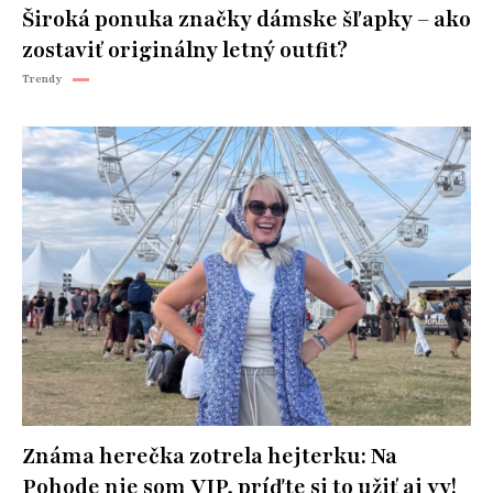
Široká ponuka značky dámske šľapky – ako
zostaviť originálny letný outfit?
Trendy
Známa herečka zotrela hejterku: Na
Pohode nie som VIP, príďte si to užiť aj vy!