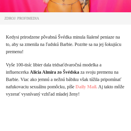
ZDROJ: PROFIMEDIA
Kedysi prirodzene pôvabná Švédka minula šialené peniaze na
to, aby sa zmenila na ľudskú Barbie. Pozrite sa na jej šokujúcu
premenu!
Vyše 100-tisíc libier dala tridsaťdvaročná modelka a
influencerka
Alicia Almira zo Švédska
za svoju premenu na
Barbie. Viac ako jemnú a nežnú bábiku však túžila pripomínať
nafukovaciu sexuálnu pomôcku, píše
Daily Mail.
Aj takto môže
vyzerať vysnívaný vzhľad mladej ženy!