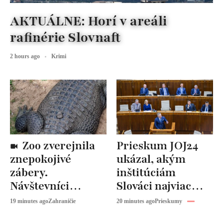
AKTUÁLNE: Horí v areáli
rafinérie Slovnaft
2 hours ago
Krimi
Zoo zverejnila
Prieskum JOJ24
znepokojivé
ukázal, akým
zábery.
inštitúciám
Návštevníci
Slováci najviac
hádzali po
veria. Vláda a
19 minutes ago
Zahraničie
20 minutes ago
Prieskumy
zvieratách
parlament sa