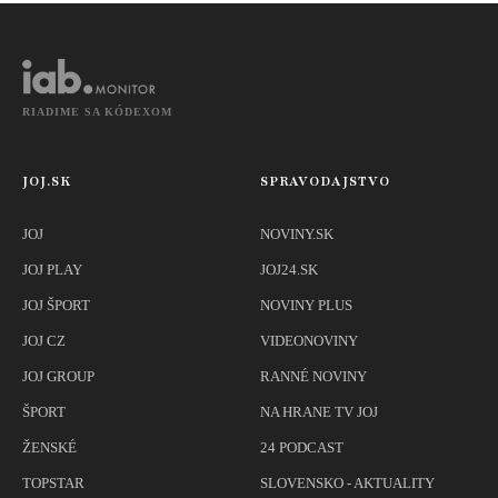
kamene a iné
prepadli na úplne
predmety
dno
RIADIME SA KÓDEXOM
JOJ.SK
SPRAVODAJSTVO
JOJ
NOVINY.SK
JOJ PLAY
JOJ24.SK
JOJ ŠPORT
NOVINY PLUS
JOJ CZ
VIDEONOVINY
JOJ GROUP
RANNÉ NOVINY
ŠPORT
NA HRANE TV JOJ
ŽENSKÉ
24 PODCAST
TOPSTAR
SLOVENSKO - AKTUALITY