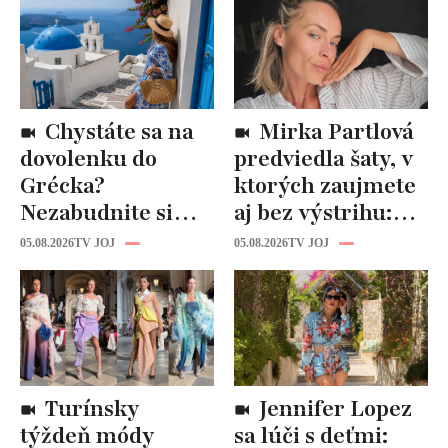
Chystáte sa na
Mirka Partlová
dovolenku do
predviedla šaty, v
Grécka?
ktorých zaujmete
Nezabudnite si
aj bez výstrihu:
odtiaľ uloviť tieto
Ich čaro je v tomto
05.08.2026
TV JOJ
05.08.2026
TV JOJ
štýlové kúsky
detaile
Turínsky
Jennifer Lopez
týždeň módy
sa lúči s deťmi: