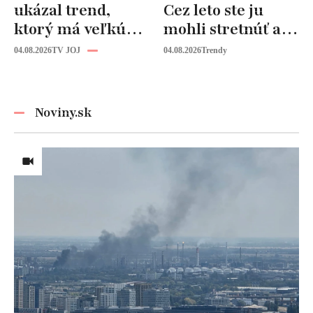
ukázal trend,
Cez leto ste ju
ktorý má veľkú
mohli stretnúť aj
budúcnosť: Počuli
vy!
04.08.2026
TV JOJ
04.08.2026
Trendy
ste už o tomto
materiáli?
Noviny.sk