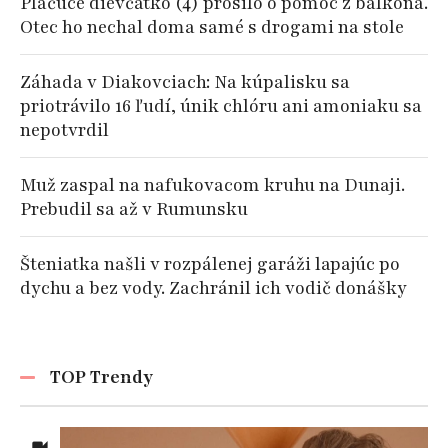
Plačúce dievčatko (4) prosilo o pomoc z balkóna.
Otec ho nechal doma samé s drogami na stole
Záhada v Diakovciach: Na kúpalisku sa
priotrávilo 16 ľudí, únik chlóru ani amoniaku sa
nepotvrdil
Muž zaspal na nafukovacom kruhu na Dunaji.
Prebudil sa až v Rumunsku
Šteniatka našli v rozpálenej garáži lapajúc po
dychu a bez vody. Zachránil ich vodič donášky
TOP Trendy