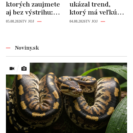
ktorých zaujmete
ukázal trend,
aj bez výstrihu:
ktorý má veľkú
Ich čaro je v tomto
budúcnosť: Počuli
05.08.2026
TV JOJ
04.08.2026
TV JOJ
detaile
ste už o tomto
materiáli?
Noviny.sk