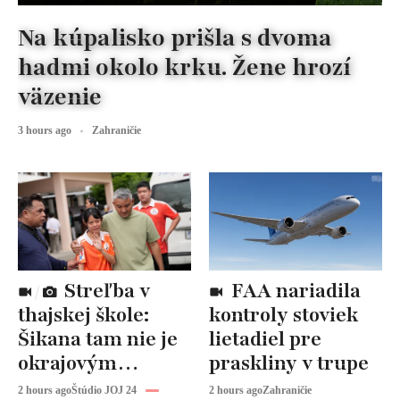
Na kúpalisko prišla s dvoma
hadmi okolo krku. Žene hrozí
väzenie
3 hours ago
Zahraničie
Streľba v
FAA nariadila
thajskej škole:
kontroly stoviek
Šikana tam nie je
lietadiel pre
okrajovým
praskliny v trupe
problémom,
2 hours ago
Štúdio JOJ 24
2 hours ago
Zahraničie