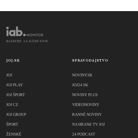
upozorňuje
expertka
RIADIME SA KÓDEXOM
JOJ.SK
SPRAVODAJSTVO
JOJ
NOVINY.SK
JOJ PLAY
JOJ24.SK
JOJ ŠPORT
NOVINY PLUS
JOJ CZ
VIDEONOVINY
JOJ GROUP
RANNÉ NOVINY
ŠPORT
NA HRANE TV JOJ
ŽENSKÉ
24 PODCAST