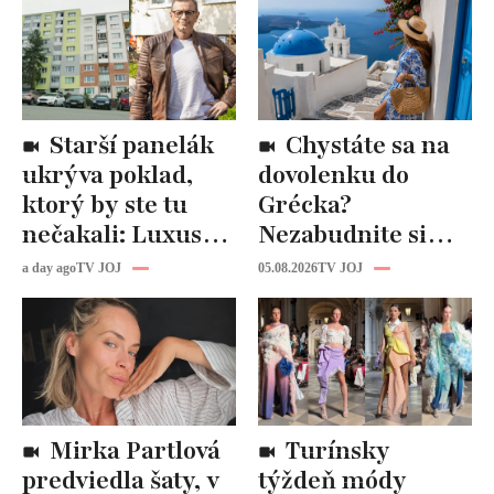
Starší panelák
Chystáte sa na
ukrýva poklad,
dovolenku do
ktorý by ste tu
Grécka?
nečakali: Luxusná
Nezabudnite si
kuchyňa aj
odtiaľ uloviť tieto
a day ago
TV JOJ
05.08.2026
TV JOJ
kúpeľňa ako z
štýlové kúsky
novostavby!
Mirka Partlová
Turínsky
predviedla šaty, v
týždeň módy