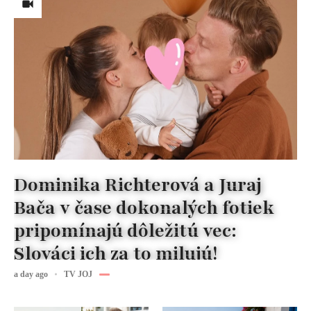
Dominika Richterová a Juraj
Bača v čase dokonalých fotiek
pripomínajú dôležitú vec:
Slováci ich za to milujú!
a day ago
TV JOJ