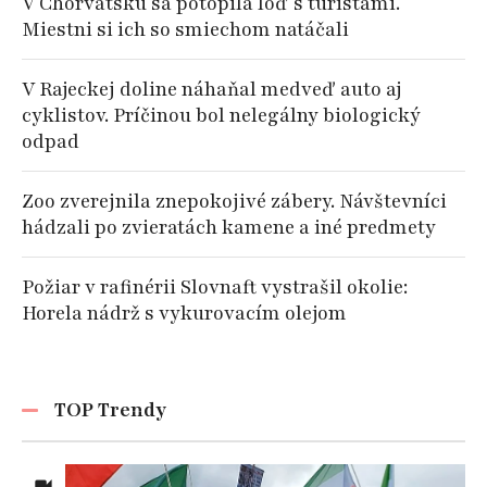
V Chorvátsku sa potopila loď s turistami.
Miestni si ich so smiechom natáčali
V Rajeckej doline náhaňal medveď auto aj
cyklistov. Príčinou bol nelegálny biologický
odpad
Zoo zverejnila znepokojivé zábery. Návštevníci
hádzali po zvieratách kamene a iné predmety
Požiar v rafinérii Slovnaft vystrašil okolie:
Horela nádrž s vykurovacím olejom
TOP Trendy