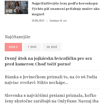
Najpríťažlivejšie ženy podľa horoskopu:
Týchto päť znamení priťahuje mužov ako
magnet
18.06.2023
Intímne & sex
Najčítanejšie
DNES
7 DNÍ
30 DNÍ
Drsný útok na jojkársku hviezdičku pre sex
pred kamerou: Choď točiť porno!
Bianka s Jovinečkom priznali to, na čo sú ľudia
najviac zvedaví: Nikto nechápe...
Slovenka s najväčšími prsiami priznala, koľko
ženy skutočne zarábajú na OnlyFans: Naozaj iba