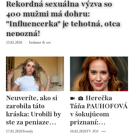
Rekordná sexuálna výzva so
400 mužmi má dohru:
"Influencerka" je tehotná, otca
nepozná!
23.02.2026
Intímne & sex
Neuveríte, ako si
Herečka
zarobila táto
Táňa PAUHOFOVÁ
kráska: Urobili by
v šokujúcom
ste za peniaze
priznaní:
niečo podobné?
NEVHODNÉ
17.02.2026
Trendy
16.02.2026
TV JOJ