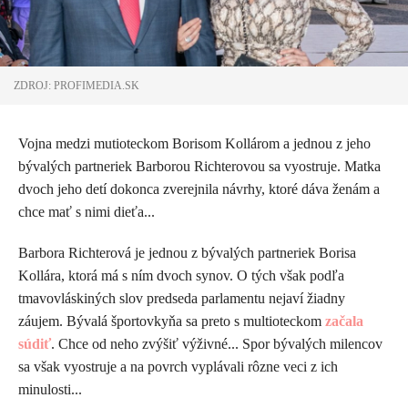
ZDROJ: PROFIMEDIA.SK
Vojna medzi mutioteckom Borisom Kollárom a jednou z jeho
bývalých partneriek Barborou Richterovou sa vyostruje. Matka
dvoch jeho detí dokonca zverejnila návrhy, ktoré dáva ženám a
chce mať s nimi dieťa...
Barbora Richterová je jednou z bývalých partneriek Borisa
Kollára, ktorá má s ním dvoch synov. O tých však podľa
tmavovláskiných slov predseda parlamentu nejaví žiadny
záujem. Bývalá športovkyňa sa preto s multioteckom
začala
súdiť
. Chce od neho zvýšiť výživné... Spor bývalých milencov
sa však vyostruje a na povrch vyplávali rôzne veci z ich
minulosti...