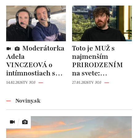
návrhy v
šoubiznise!
Moderátorka
Toto je MUŽ s
Adela
najmenším
VINCZEOVÁ o
PRIRODZENÍM
intímnostiach s
na svete:
manželom:
Zriedkavý
14.02.2026
TV JOJ
27.01.2026
TV JOJ
TAKÉTO hry sa
zdravotný stav mu
hrávajú v posteli!
zničil život!
Noviny.sk