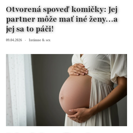
Otvorená spoveď komičky: Jej
partner môže mať iné ženy…a
jej sa to páči!
09.04.2026
Intímne & sex