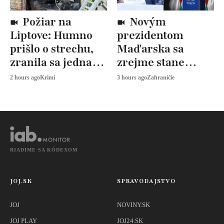
Požiar na
Novým
Liptove: Humno
prezidentom
prišlo o strechu,
Maďarska sa
zranila sa jedna
zrejme stane
osoba
András Baka.
2 hours ago
Krimi
3 hours ago
Zahraničie
Fidesz voľbu
bojkotuje
RIADIME SA KÓDEXOM
JOJ.SK
SPRAVODAJSTVO
JOJ
NOVINY.SK
JOJ PLAY
JOJ24.SK