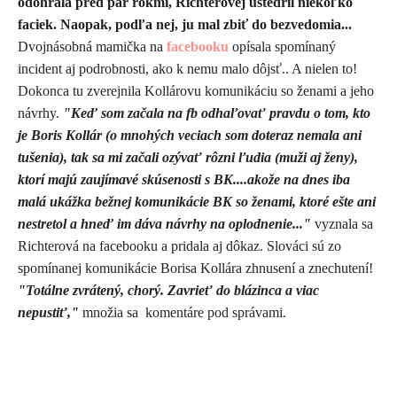
odohrala pred pár rokmi, Richterovej uštedril niekoľko
faciek. Naopak, podľa nej, ju mal zbiť do bezvedomia...
Dvojnásobná mamička na
facebooku
opísala spomínaný
incident aj podrobnosti, ako k nemu malo dôjsť.. A nielen to!
Dokonca tu zverejnila Kollárovu komunikáciu so ženami a jeho
návrhy.
"Keď som začala na fb odhaľovať pravdu o tom, kto
je Boris Kollár (o mnohých veciach som doteraz nemala ani
tušenia), tak sa mi začali ozývať rôzni ľudia (muži aj ženy),
ktorí majú zaujímavé skúsenosti s BK....akože na dnes iba
malá ukážka bežnej komunikácie BK so ženami, ktoré ešte ani
nestretol a hneď im dáva návrhy na oplodnenie..."
vyznala sa
Richterová na facebooku a pridala aj dôkaz. Slováci sú zo
spomínanej komunikácie Borisa Kollára zhnusení a znechutení!
"Totálne zvrátený, chorý. Zavrieť do blázinca a viac
nepustiť,"
množia sa komentáre pod správami.