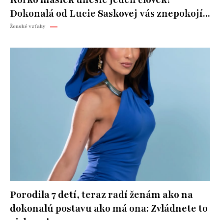
Koľko masiek unesie jeden človek?
Dokonalá od Lucie Saskovej vás znepokojí...
Ženské vzťahy
Porodila 7 detí, teraz radí ženám ako na
dokonalú postavu ako má ona: Zvládnete to