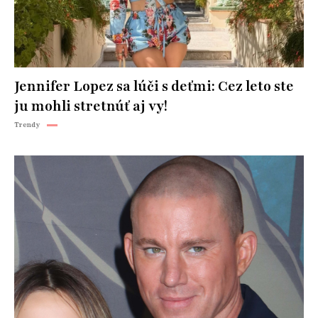
Jennifer Lopez sa lúči s deťmi: Cez leto ste
ju mohli stretnúť aj vy!
Trendy