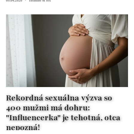
09.04.2026
Intímne & sex
Rekordná sexuálna výzva so
400 mužmi má dohru:
"Influencerka" je tehotná, otca
nepozná!