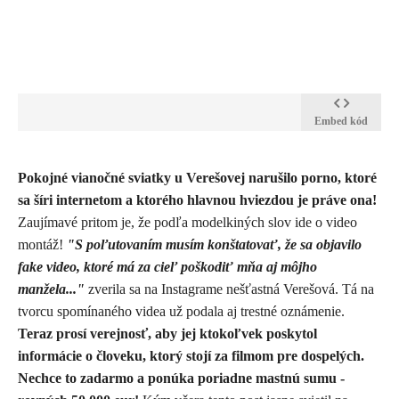
Embed kód
​Pokojné vianočné sviatky u Verešovej narušilo porno, ktoré
sa šíri internetom a ktorého hlavnou hviezdou je práve ona!
Zaujímavé pritom je, že podľa modelkiných slov ide o video
montáž!
"S poľutovaním musím konštatovať, že sa objavilo
fake video, ktoré má za cieľ poškodiť mňa aj môjho
manžela..."
zverila sa na Instagrame nešťastná Verešová. Tá na
tvorcu spomínaného videa už podala aj trestné oznámenie.
Teraz prosí verejnosť, aby jej ktokoľvek poskytol
informácie o človeku, ktorý stojí za filmom pre dospelých.
Nechce to zadarmo a ponúka poriadne mastnú sumu -