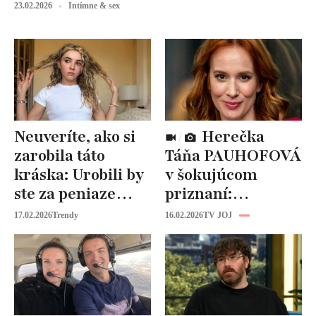
23.02.2026
Intímne & sex
Neuveríte, ako si
Herečka
zarobila táto
Táňa PAUHOFOVÁ
kráska: Urobili by
v šokujúcom
ste za peniaze
priznaní:
niečo podobné?
NEVHODNÉ
17.02.2026
Trendy
16.02.2026
TV JOJ
návrhy v
šoubiznise!