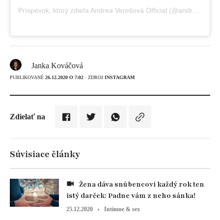
Príspevok, ktorý zdieľa Andrea Verešová Official (@andreaveresovaofficial)
Janka Kováčová
PUBLIKOVANÉ
26.12.2020 O 7:02
· ZDROJ
INSTAGRAM
Zdielať na
Súvisiace články
Žena dáva snúbencovi každý rok ten
istý darček: Padne vám z neho sánka!
25.12.2020
Intímne & sex