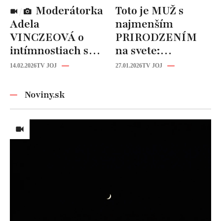
Moderátorka
Toto je MUŽ s
Adela
najmenším
VINCZEOVÁ o
PRIRODZENÍM
intímnostiach s
na svete:
manželom:
Zriedkavý
14.02.2026
TV JOJ
27.01.2026
TV JOJ
TAKÉTO hry sa
zdravotný stav mu
hrávajú v posteli!
zničil život!
Noviny.sk