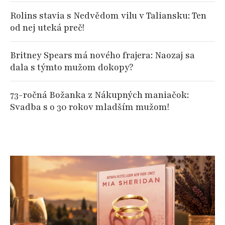
Rolins stavia s Nedvědom vilu v Taliansku: Ten
od nej uteká preč!
Britney Spears má nového frajera: Naozaj sa
dala s týmto mužom dokopy?
73-ročná Božanka z Nákupných maniačok:
Svadba s o 30 rokov mladším mužom!