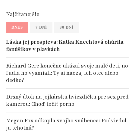
Najčítanejšie
DNES
7 DNÍ
30 DNÍ
Láska jej prospieva: Katka Knechtová ohúrila
fanúšikov v plavkách
Richard Gere konečne ukázal svoje malé deti, no
ľudia ho vysmiali: Ty si naozaj ich otec alebo
dedko?
Drsný útok na jojkársku hviezdičku pre sex pred
kamerou: Choď točiť porno!
Megan Fox odkopla svojho snúbenca: Podviedol
ju tehotnú?