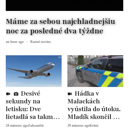
Máme za sebou najchladnejšiu
noc za posledné dva týždne
an hour ago
Ranné noviny
Desivé
Hádka v
sekundy na
Malackách
letisku: Dve
vyústila do útoku.
lietadlá sa takmer
Mladík skončil v
zrazili
nemocnici
28 minutes ago
Zahraničie
39 minutes ago
Krimi