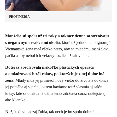
PROFIMEDIA
Manželia sú spolu už tri roky a takmer denne sa stretávajú
s negatívnymi reakciami okolia
, ktoré už jednoducho ignorujú.
Vietnamská žena robí všetko preto, aby sa mladému manželovi
páčila a aby nebol ich vekový rozdiel až tak vidieť.
Doteraz absolvovala niekoľko plastických operácií
a omladzovacích zákrokov, po ktorých je z nej úplne iná
žena.
Mladý muž jej priniesol nový vietor do života a dokonca
jej pomáha aj v práci, okrem kaviarne totiž vlastnia aj salón
krásy, kde sa omladená dáma teraz zdržiava čoraz častejšie aj
ako klientka.
Nuž, keď sa naozaj ľúbia, tak nech je im spolu dobre!