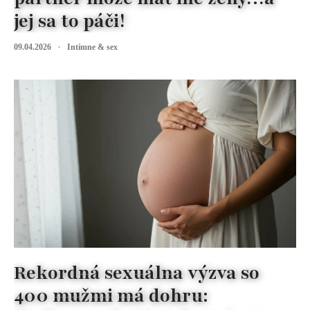
jej sa to páči!
09.04.2026
Intímne & sex
Rekordná sexuálna výzva so
400 mužmi má dohru: