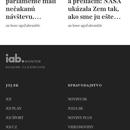
parlamente mali
a preliačin: NASA
nečakanú
ukázala Zem tak,
návštevu.
ako sme ju ešte
Kapybary sa
nevideli
an hour ago
Zahraničie
an hour ago
Zahraničie
prechádzali po
chodbách
RIADIME SA KÓDEXOM
JOJ.SK
SPRAVODAJSTVO
JOJ
NOVINY.SK
JOJ PLAY
JOJ24.SK
JOJ ŠPORT
NOVINY PLUS
JOJ CZ
VIDEONOVINY