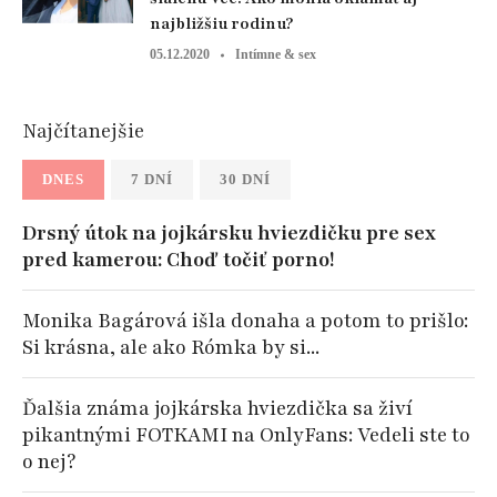
najbližšiu rodinu?
05.12.2020
Intímne & sex
Najčítanejšie
DNES
7 DNÍ
30 DNÍ
Drsný útok na jojkársku hviezdičku pre sex
pred kamerou: Choď točiť porno!
Monika Bagárová išla donaha a potom to prišlo:
Si krásna, ale ako Rómka by si...
Ďalšia známa jojkárska hviezdička sa živí
pikantnými FOTKAMI na OnlyFans: Vedeli ste to
o nej?