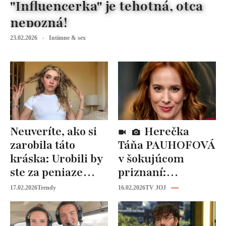
"Influencerka" je tehotná, otca
nepozná!
23.02.2026
Intímne & sex
Neuveríte, ako si
Herečka
zarobila táto
Táňa PAUHOFOVÁ
kráska: Urobili by
v šokujúcom
ste za peniaze
priznaní:
niečo podobné?
NEVHODNÉ
17.02.2026
Trendy
16.02.2026
TV JOJ
návrhy v
šoubiznise!