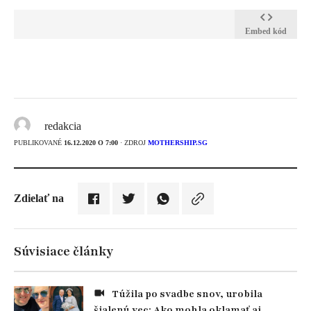
Embed kód
redakcia
PUBLIKOVANÉ
16.12.2020 O 7:00
· ZDROJ
MOTHERSHIP.SG
Zdielať na
Súvisiace články
Túžila po svadbe snov, urobila
šialenú vec: Ako mohla oklamať aj