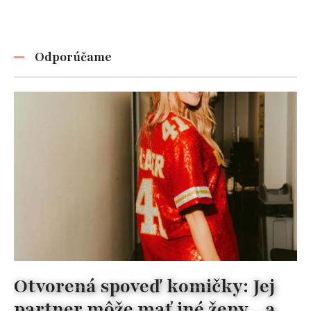
Odporúčame
Otvorená spoveď komičky: Jej
partner môže mať iné ženy…a