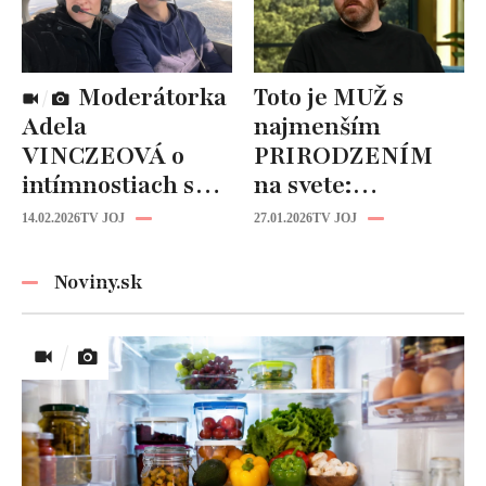
Moderátorka
Toto je MUŽ s
Adela
najmenším
VINCZEOVÁ o
PRIRODZENÍM
intímnostiach s
na svete:
manželom:
Zriedkavý
14.02.2026
TV JOJ
27.01.2026
TV JOJ
TAKÉTO hry sa
zdravotný stav mu
hrávajú v posteli!
zničil život!
Noviny.sk