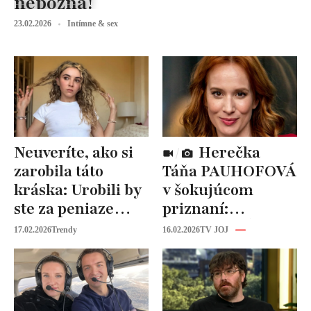
nepozná!
23.02.2026
Intímne & sex
Neuveríte, ako si
Herečka
zarobila táto
Táňa PAUHOFOVÁ
kráska: Urobili by
v šokujúcom
ste za peniaze
priznaní:
niečo podobné?
NEVHODNÉ
17.02.2026
Trendy
16.02.2026
TV JOJ
návrhy v
šoubiznise!