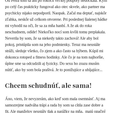
O
d Petra som sa ani po rokoch veľkej podpory nedočkala. Kým
po celý čas prakticky fungoval ako otec skvele, ako partner ma
psychicky nijako nepodporil. Naopak. Začal ma deptať, najskôr
zľahka, neskôr už celkom otvorene. Pri poslednej šialenej hádke
mi vyhodil na oči, že sa za mňa hanbí. A že ak do roka
neschudnem, odíde! Niekoľko nocí som kvôli tomu preplakala.
Neverila by som, že sa niekedy takto zachová! Ale aby bol
pokoj, pristúpila som na jeho podmienky. Teraz ma neustále
stráži, sleduje všetko, čo zjem a ako často sa hýbem. Kúpil mi
dokonca rotoped a fitness hodinky. Ale čo je na tom najhoršie,
úplne sme sa odcudzili aj fyzicky. Do sexu ho zrazu musím
nútiť, ako by som bola prašivá. Je to ponižujúce a ubíjajúce...
Chcem schudnúť, ale sama!
Áno, viem, že nevyzerám, ako keď som mala osemnásť. Aj ma
samozrejme nadváha trápi a rada by som sa cítila zase dobre a
fit. Ale manželov neustály tlak a narážky na mňa, majú opačný