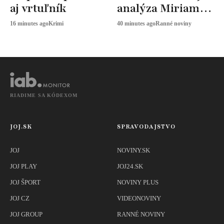
aj vrtuľník
analýza Miriam
JAROŠOVEJ
16 minutes ago
Krimi
40 minutes ago
Ranné noviny
RIADIME SA KÓDEXOM
JOJ.SK
SPRAVODAJSTVO
JOJ
NOVINY.SK
JOJ PLAY
JOJ24.SK
JOJ ŠPORT
NOVINY PLUS
JOJ CZ
VIDEONOVINY
JOJ GROUP
RANNÉ NOVINY