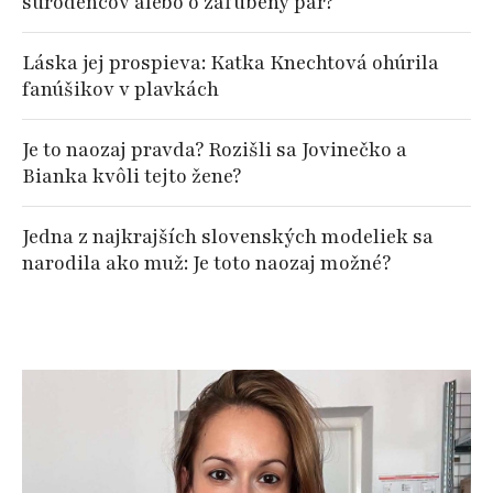
súrodencov alebo o zaľúbený pár?
Láska jej prospieva: Katka Knechtová ohúrila
fanúšikov v plavkách
Je to naozaj pravda? Rozišli sa Jovinečko a
Bianka kvôli tejto žene?
Jedna z najkrajších slovenských modeliek sa
narodila ako muž: Je toto naozaj možné?