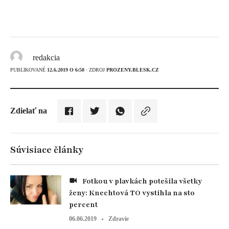
redakcia
PUBLIKOVANÉ
12.6.2019 O 6:50
· ZDROJ
PROZENY.BLESK.CZ
Zdielať na
Súvisiace články
Fotkou v plavkách potešila všetky
ženy: Knechtová TO vystihla na sto
percent
06.06.2019
Zdravie