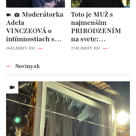
Moderátorka
Toto je MUŽ s
Adela
najmenším
VINCZEOVÁ o
PRIRODZENÍM
intímnostiach s
na svete:
manželom:
Zriedkavý
14.02.2026
TV JOJ
27.01.2026
TV JOJ
TAKÉTO hry sa
zdravotný stav mu
hrávajú v posteli!
zničil život!
Noviny.sk