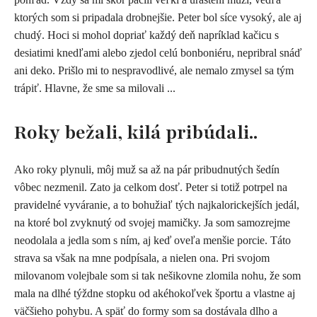
ktorých som si pripadala drobnejšie. Peter bol síce vysoký, ale aj
chudý. Hoci si mohol dopriať každý deň napríklad kačicu s
desiatimi knedľami alebo zjedol celú bonboniéru, nepribral snáď
ani deko. Prišlo mi to nespravodlivé, ale nemalo zmysel sa tým
trápiť. Hlavne, že sme sa milovali ...
Roky bežali, kilá pribúdali..
A
ko roky plynuli, môj muž sa až na pár pribudnutých šedín
vôbec nezmenil. Zato ja celkom dosť. Peter si totiž potrpel na
pravidelné vyváranie, a to bohužiaľ tých najkalorickejších jedál,
na ktoré bol zvyknutý od svojej mamičky. Ja som samozrejme
neodolala a jedla som s ním, aj keď oveľa menšie porcie. Táto
strava sa však na mne podpísala, a nielen ona. Pri svojom
milovanom volejbale som si tak nešikovne zlomila nohu, že som
mala na dlhé týždne stopku od akéhokoľvek športu a vlastne aj
väčšieho pohybu. A späť do formy som sa dostávala dlho a