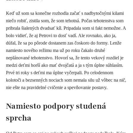
Keď už som sa konečne rozhodla začať s nadbytočnými kilami
niečo robiť, zistila som, že som tehotná. Počas tehotenstva som
pribrala šialených dvadsať kíl. Pripadala som si fakt nemožne. A
bolo vidieť, že aj Petrovi to dosť vadí. Ale rovnako, ako ja,
dúfal, že sa po pôrode dostanem zas čoskoro do formy. Lenže
namiesto nového režimu ma už po roku čakalo druhé
neplánované tehotenstvo. Hovorí sa, že tento vekový rozdiel je
medzi deťmi horší ako mať dvojčatá a ja s tým úplne súhlasím.
Prvé tri roky s deťmi ma úplne vyčerpali. Po celodennom
kolotoči a bezsenných nociach som nemala silu už vôbec na nič,
nie ešte na pravidelné cvičenie a spevňovanie postavy.
Namiesto podpory studená
sprcha