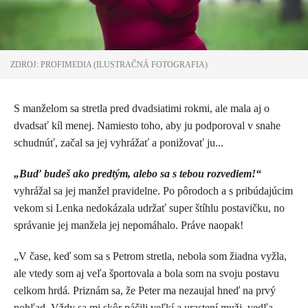
ZDROJ: PROFIMEDIA (ILUSTRAČNÁ FOTOGRAFIA)
S manželom sa stretla pred dvadsiatimi rokmi, ale mala aj o
dvadsať kíl menej. Namiesto toho, aby ju podporoval v snahe
schudnúť, začal sa jej vyhrážať a ponižovať ju...
„Buď budeš ako predtým, alebo sa s tebou rozvediem!“
vyhrážal sa jej manžel pravidelne. Po pôrodoch a s pribúdajúcim
vekom si Lenka nedokázala udržať super štíhlu postavičku, no
správanie jej manžela jej nepomáhalo. Práve naopak!
„V čase, keď som sa s Petrom stretla, nebola som žiadna vyžla,
ale vtedy som aj veľa športovala a bola som na svoju postavu
celkom hrdá. Priznám sa, že Peter ma nezaujal hneď na prvý
pohľad. Vždy sa mi skôr páčili veľkí a urastení muži, vedľa