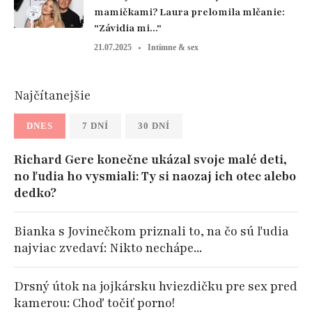
mamičkami? Laura prelomila mlčanie:
"Závidia mi..."
21.07.2025
Intímne & sex
Najčítanejšie
DNES
7 DNÍ
30 DNÍ
Richard Gere konečne ukázal svoje malé deti,
no ľudia ho vysmiali: Ty si naozaj ich otec alebo
dedko?
Bianka s Jovinečkom priznali to, na čo sú ľudia
najviac zvedaví: Nikto nechápe...
Drsný útok na jojkársku hviezdičku pre sex pred
kamerou: Choď točiť porno!