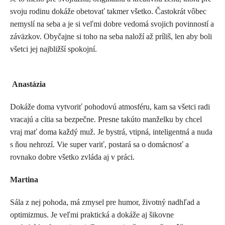
svoju rodinu dokáže obetovať takmer všetko. Častokrát vôbec
nemyslí na seba a je si veľmi dobre vedomá svojich povinností a
záväzkov. Obyčajne si toho na seba naloží až príliš, len aby boli
všetci jej najbližší spokojní.
Anastázia
Dokáže doma vytvoriť pohodovú atmosféru, kam sa všetci radi
vracajú a cítia sa bezpečne. Presne takúto manželku by chcel
vraj mať doma každý muž. Je bystrá, vtipná, inteligentná a nuda
s ňou nehrozí. Vie super variť, postará sa o domácnosť a
rovnako dobre všetko zvláda aj v práci.
Martina
Sála z nej pohoda, má zmysel pre humor, životný nadhľad a
optimizmus. Je veľmi praktická a dokáže aj šikovne