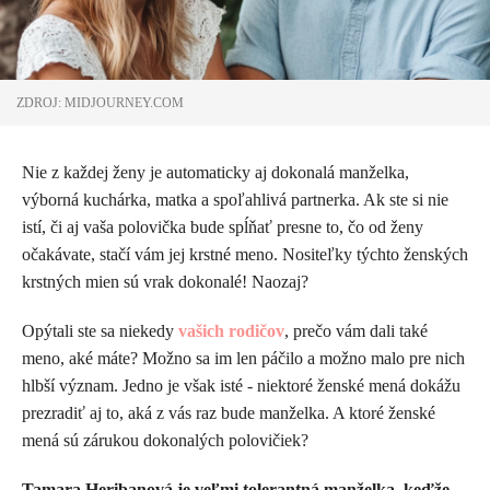
ZDROJ: MIDJOURNEY.COM
Nie z každej ženy je automaticky aj dokonalá manželka,
výborná kuchárka, matka a spoľahlivá partnerka. Ak ste si nie
istí, či aj vaša polovička bude spĺňať presne to, čo od ženy
očakávate, stačí vám jej krstné meno. Nositeľky týchto ženských
krstných mien sú vrak dokonalé! Naozaj?
Opýtali ste sa niekedy
vašich rodičov
, prečo vám dali také
meno, aké máte? Možno sa im len páčilo a možno malo pre nich
hlbší význam. Jedno je však isté - niektoré ženské mená dokážu
prezradiť aj to, aká z vás raz bude manželka. A ktoré ženské
mená sú zárukou dokonalých polovičiek?
Tamara Heribanová je veľmi tolerantná manželka, keďže