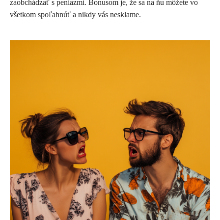
zaobchádzať s peniazmi. Bonusom je, že sa na ňu môžete vo
všetkom spoľahnúť a nikdy vás nesklame.