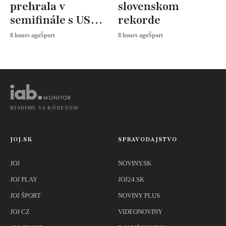
prehrala v
slovenskom
semifinále s USA,
rekorde
zabojuje o BRONZ
8 hours ago
Šport
8 hours ago
Šport
RIADIME SA KÓDEXOM
JOJ.SK
SPRAVODAJSTVO
JOJ
NOVINY.SK
JOJ PLAY
JOJ24.SK
JOJ ŠPORT
NOVINY PLUS
JOJ CZ
VIDEONOVINY