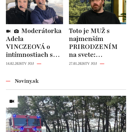
Moderátorka
Toto je MUŽ s
Adela
najmenším
VINCZEOVÁ o
PRIRODZENÍM
intímnostiach s
na svete:
manželom:
Zriedkavý
14.02.2026
TV JOJ
27.01.2026
TV JOJ
TAKÉTO hry sa
zdravotný stav mu
hrávajú v posteli!
zničil život!
Noviny.sk