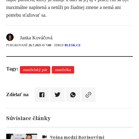
maximálne naplnená a netúži po žiadnej zmene a nemá ani
potrebu sťažovať sa.
Janka Kováčová
PUBLIKOVANÉ
26.7.2025 O 7:00
· ZDROJ
BLESK.CZ
Tagy:
manželský pár
manželka
Zdielať na
Súvisiace články
Vojna medzi Borisovými