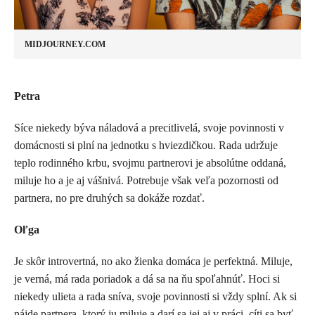
MIDJOURNEY.COM
​Petra
Síce niekedy býva náladová a precitlivelá, svoje povinnosti v
domácnosti si plní na jednotku s hviezdičkou. Rada udržuje
teplo rodinného krbu, svojmu partnerovi je absolútne oddaná,
miluje ho a je aj vášnivá. Potrebuje však veľa pozornosti od
partnera, no pre druhých sa dokáže rozdať.
Oľga
Je skôr introvertná, no ako žienka domáca je perfektná. Miluje,
je verná, má rada poriadok a dá sa na ňu spoľahnúť. Hoci si
niekedy ulieta a rada sníva, svoje povinnosti si vždy splní. Ak si
nájde partnera, ktorý ju miluje a darí sa jej aj v práci, cíti sa byť