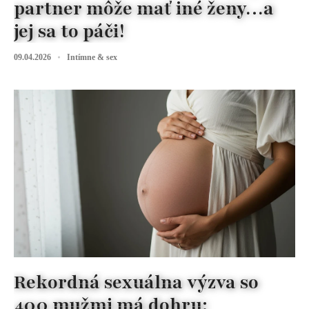
partner môže mať iné ženy…a
jej sa to páči!
09.04.2026
Intímne & sex
Rekordná sexuálna výzva so
400 mužmi má dohru: