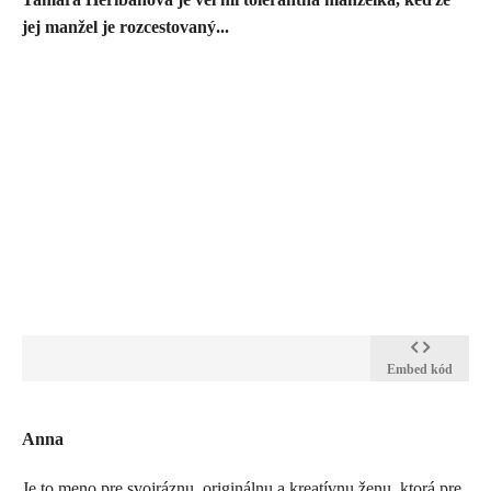
jej manžel je rozcestovaný...
Embed kód
​Anna
Je to meno pre svojráznu, originálnu a kreatívnu ženu, ktorá pre