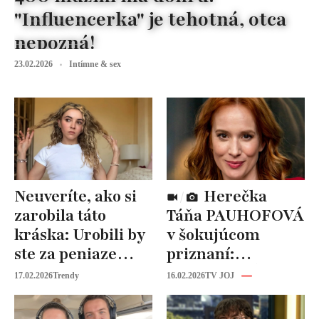
"Influencerka" je tehotná, otca
nepozná!
23.02.2026
Intímne & sex
Neuveríte, ako si
Herečka
zarobila táto
Táňa PAUHOFOVÁ
kráska: Urobili by
v šokujúcom
ste za peniaze
priznaní:
niečo podobné?
NEVHODNÉ
17.02.2026
Trendy
16.02.2026
TV JOJ
návrhy v
šoubiznise!