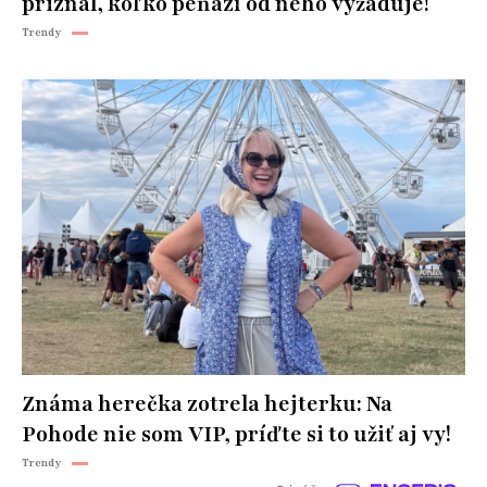
priznal, koľko peňazí od neho vyžaduje!
Trendy
Známa herečka zotrela hejterku: Na
Pohode nie som VIP, príďte si to užiť aj vy!
Trendy