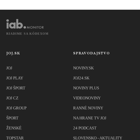
exotický vírus
RIADIME SA KÓDEXOM
JOJ.SK
SPRAVODAJSTVO
JOJ
NOVINY.SK
JOJ PLAY
JOJ24.SK
JOJ ŠPORT
NOVINY PLUS
JOJ CZ
VIDEONOVINY
JOJ GROUP
RANNÉ NOVINY
ŠPORT
NA HRANE TV JOJ
ŽENSKÉ
24 PODCAST
TOPSTAR
SLOVENSKO - AKTUALITY