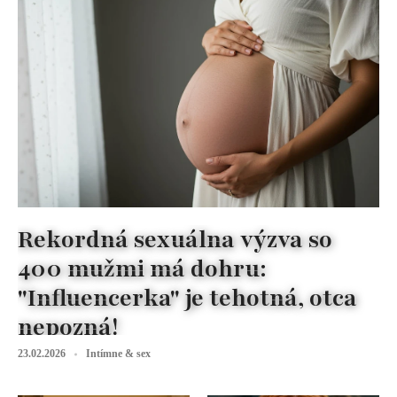
Rekordná sexuálna výzva so
400 mužmi má dohru:
"Influencerka" je tehotná, otca
nepozná!
23.02.2026
Intímne & sex