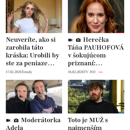
Neuveríte, ako si
Herečka
zarobila táto
Táňa PAUHOFOVÁ
kráska: Urobili by
v šokujúcom
ste za peniaze
priznaní:
niečo podobné?
NEVHODNÉ
17.02.2026
Trendy
16.02.2026
TV JOJ
návrhy v
šoubiznise!
Moderátorka
Toto je MUŽ s
Adela
najmenším