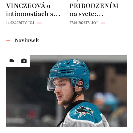
VINCZEOVÁ o
PRIRODZENÍM
intímnostiach s
na svete:
manželom:
Zriedkavý
14.02.2026
TV JOJ
27.01.2026
TV JOJ
TAKÉTO hry sa
zdravotný stav mu
hrávajú v posteli!
zničil život!
Noviny.sk