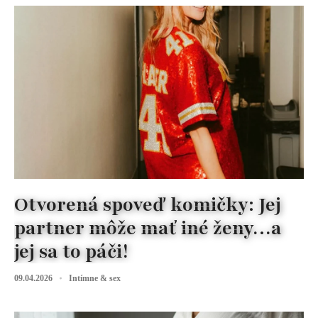
Otvorená spoveď komičky: Jej
partner môže mať iné ženy…a
jej sa to páči!
09.04.2026
Intímne & sex