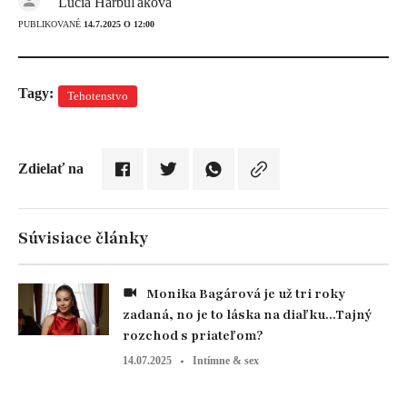
Lucia Harbuľáková
PUBLIKOVANÉ
14.7.2025 O 12:00
Tagy:
Tehotenstvo
Zdielať na
Súvisiace články
Monika Bagárová je už tri roky
zadaná, no je to láska na diaľku...Tajný
rozchod s priateľom?
14.07.2025
Intímne & sex