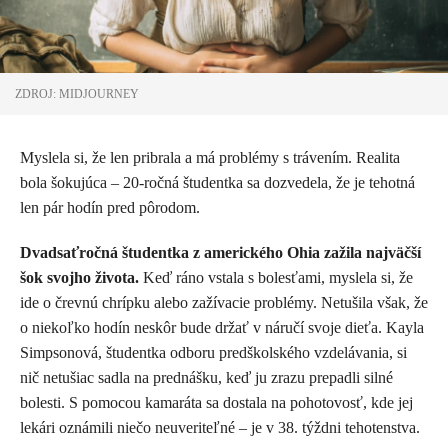
ZDROJ: MIDJOURNEY
Myslela si, že len pribrala a má problémy s trávením. Realita
bola šokujúca – 20-ročná študentka sa dozvedela, že je tehotná
len pár hodín pred pôrodom.
Dvadsaťročná študentka z amerického Ohia zažila najväčší
šok svojho života.
Keď ráno vstala s bolesťami, myslela si, že
ide o črevnú chrípku alebo zažívacie problémy. Netušila však, že
o niekoľko hodín neskôr bude držať v náručí svoje dieťa. Kayla
Simpsonová, študentka odboru predškolského vzdelávania, si
nič netušiac sadla na prednášku, keď ju zrazu prepadli silné
bolesti. S pomocou kamaráta sa dostala na pohotovosť, kde jej
lekári oznámili niečo neuveriteľné – je v 38. týždni tehotenstva.