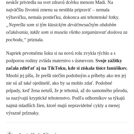
neskôr priviedla na svet zdravú dcérku menom Madi. Na
najväčšiu životnú zmenu sa nestihla pripraviť – nemala
výbavičku, nemala postieľku, dokonca ani tehotenské fotky.
„Neprešla som si tým klasickým deväťmesačným obdobím
očakávania, takže som si musela všetko zorganizovať doslova za
pochodu,“
priznala.
Napriek prvotnému šoku si na novú rolu zvykla rýchlo a s
podporou rodiny zvláda materstvo s úsmevom.
Svoje zážitky
začala zdieľať aj na TikToku, kde si získala tisíce fanúšikov.
Mnohí jej píšu, že prešli niečím podobným a príbehy ako ten jej
nie sú až také ojedinelé, ako by sa mohlo zdať. Podobné
prípady, keď žena netuší, že je tehotná, až do samotného pôrodu,
sa nazývajú kryptické tehotenstvo. Podľa odborníkov sa týkajú
najmä mladších žien, ktoré majú nepravidelné cykly a menej
výrazné príznaky.