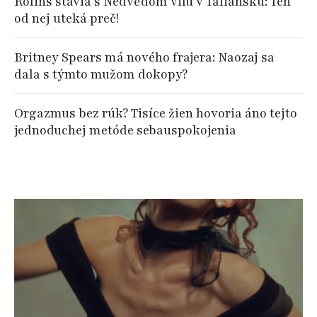
Rolins stavia s Nedvědom vilu v Taliansku: Ten
od nej uteká preč!
Britney Spears má nového frajera: Naozaj sa
dala s týmto mužom dokopy?
Orgazmus bez rúk? Tisíce žien hovoria áno tejto
jednoduchej metóde sebauspokojenia