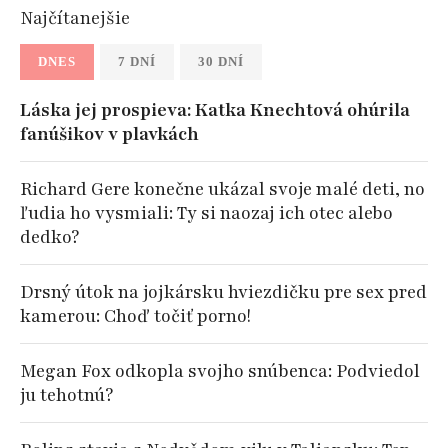
Najčítanejšie
DNES
7 DNÍ
30 DNÍ
Láska jej prospieva: Katka Knechtová ohúrila
fanúšikov v plavkách
Richard Gere konečne ukázal svoje malé deti, no
ľudia ho vysmiali: Ty si naozaj ich otec alebo
dedko?
Drsný útok na jojkársku hviezdičku pre sex pred
kamerou: Choď točiť porno!
Megan Fox odkopla svojho snúbenca: Podviedol
ju tehotnú?