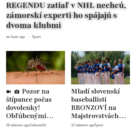
REGENDU zatiaľ v NHL nechcú,
zámorskí experti ho spájajú s
dvoma klubmi
an hour ago
Šport
Pozor na
Mladí slovenskí
štípance počas
baseballisti
dovolenky!
BRONZOVÍ na
Obľúbenými
Majstrovstvách
destináciami
Európy
20 minutes ago
Zahraničie
32 minutes ago
Šport
Slovákov sa šíri