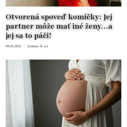
Otvorená spoveď komičky: Jej
partner môže mať iné ženy…a
jej sa to páči!
09.04.2026
Intímne & sex