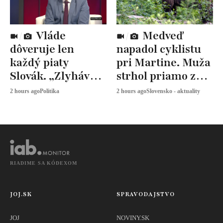
Vláde
Medveď
dôveruje len
napadol cyklistu
každý piaty
pri Martine. Muža
Slovák. „Zlyhávajú
strhol priamo z
všetci politici,“
bicykla
2 hours ago
Politika
2 hours ago
Slovensko - aktuality
reaguje Šaško
RIADIME SA KÓDEXOM
JOJ.SK
SPRAVODAJSTVO
JOJ
NOVINY.SK