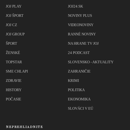
JOJ PLAY
JOJ24.SK
JOJ ŠPORT
NOVINY PLUS
JOJ CZ
VIDEONOVINY
JOJ GROUP
RANNÉ NOVINY
ŠPORT
NA HRANE TV JOJ
ŽENSKÉ
24 PODCAST
TOPSTAR
SLOVENSKO - AKTUALITY
SME CHLAPI
ZAHRANIČIE
ZDRAVIE
KRIMI
HISTORY
POLITIKA
POČASIE
EKONOMIKA
SLOVÁCI V EÚ
NEPREHLIADNITE