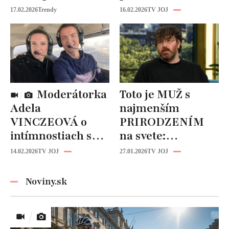
niečo podobné?
NEVHODNÉ
17.02.2026
Trendy
16.02.2026
TV JOJ
návrhy v
šoubiznise!
Moderátorka
Toto je MUŽ s
Adela
najmenším
VINCZEOVÁ o
PRIRODZENÍM
intímnostiach s
na svete:
manželom:
Zriedkavý
14.02.2026
TV JOJ
27.01.2026
TV JOJ
TAKÉTO hry sa
zdravotný stav mu
hrávajú v posteli!
zničil život!
Noviny.sk