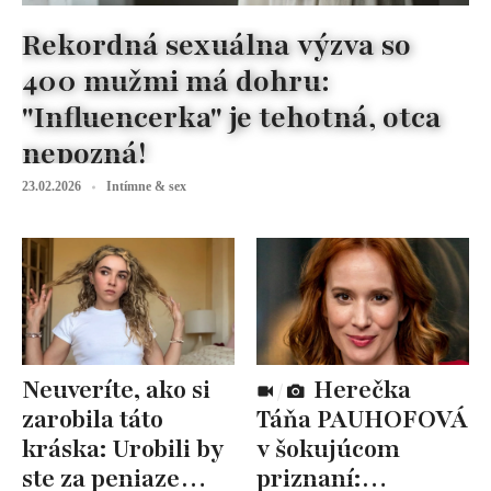
Rekordná sexuálna výzva so
400 mužmi má dohru:
"Influencerka" je tehotná, otca
nepozná!
23.02.2026
Intímne & sex
Neuveríte, ako si
Herečka
zarobila táto
Táňa PAUHOFOVÁ
kráska: Urobili by
v šokujúcom
ste za peniaze
priznaní: