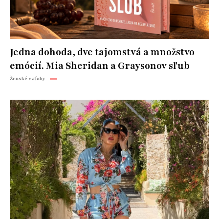
Jedna dohoda, dve tajomstvá a množstvo
emócií. Mia Sheridan a Graysonov sľub
Ženské vzťahy