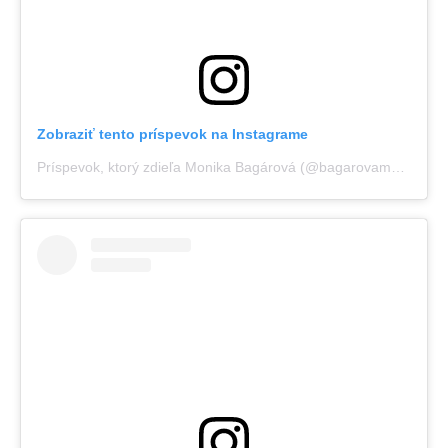
Zobraziť tento príspevok na Instagrame
Príspevok, ktorý zdieľa Monika Bagárová (@bagarovamonika)