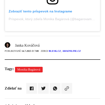
Zobraziť tento príspevok na Instagrame
Príspevok, ktorý zdieľa Monika Bagárová (@bagarovamonika)
Janka Kováčová
PUBLIKOVANÉ
14.7.2025 O 7:00
· ZDROJ
BLESK.CZ
,
AHAONLINE.CZ
Tagy:
Monika Bagárová
Zdielať na