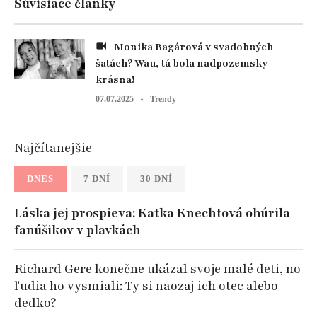
Súvisiace články
Monika Bagárová v svadobných
šatách? Wau, tá bola nadpozemsky
krásna!
07.07.2025
Trendy
Najčítanejšie
DNES
7 DNÍ
30 DNÍ
Láska jej prospieva: Katka Knechtová ohúrila
fanúšikov v plavkách
Richard Gere konečne ukázal svoje malé deti, no
ľudia ho vysmiali: Ty si naozaj ich otec alebo
dedko?