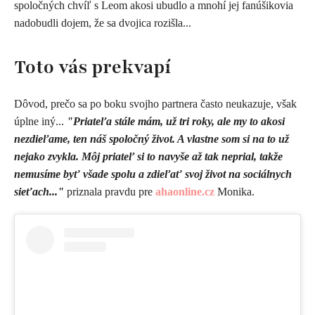
spoločných chvíľ s Leom akosi ubudlo a mnohí jej fanúšikovia
nadobudli dojem, že sa dvojica rozišla...
Toto vás prekvapí
Dôvod, prečo sa po boku svojho partnera často neukazuje, však
úplne iný...
"Priateľa stále mám, už tri roky, ale my to akosi
nezdieľame, ten náš spoločný život. A vlastne som si na to už
nejako zvykla. Môj priateľ si to navyše až tak neprial, takže
nemusíme byť všade spolu a zdieľať svoj život na sociálnych
sieťach..."
priznala pravdu pre
ahaonline.cz
Monika.