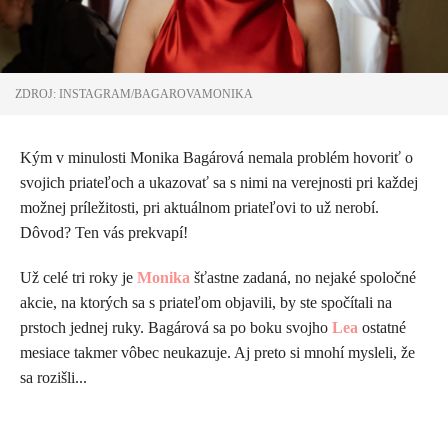
ZDROJ: INSTAGRAM/BAGAROVAMONIKA
Kým v minulosti Monika Bagárová nemala problém hovoriť o
svojich priateľoch a ukazovať sa s nimi na verejnosti pri každej
možnej príležitosti, pri aktuálnom priateľovi to už nerobí.
Dôvod? Ten vás prekvapí!
Už celé tri roky je
Monika
šťastne zadaná, no nejaké spoločné
akcie, na ktorých sa s priateľom objavili, by ste spočítali na
prstoch jednej ruky. Bagárová sa po boku svojho
Lea
ostatné
mesiace takmer vôbec neukazuje. Aj preto si mnohí mysleli, že
sa rozišli...